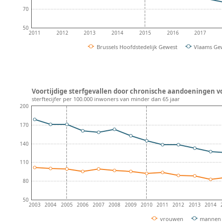
70
50
2011
2012
2013
2014
2015
2016
2017
Brussels Hoofdstedelijk Gewest
Vlaams Ge
Voortijdige sterfgevallen door chronische aandoeningen vo
sterftecijfer per 100.000 inwoners van minder dan 65 jaar
200
170
140
110
80
50
2003
2004
2005
2006
2007
2008
2009
2010
2011
2012
2013
2014
vrouwen
mannen