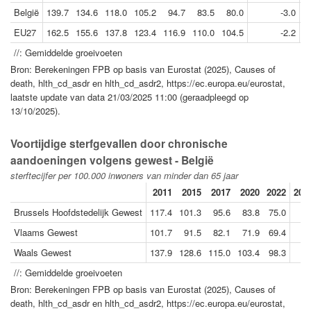
België
139.7
134.6
118.0
105.2
94.7
83.5
80.0
-3.0
EU27
162.5
155.6
137.8
123.4
116.9
110.0
104.5
-2.2
//: Gemiddelde groeivoeten
Bron: Berekeningen FPB op basis van Eurostat (2025), Causes of
death, hlth_cd_asdr en hlth_cd_asdr2, https://ec.europa.eu/eurostat,
laatste update van data 21/03/2025 11:00 (geraadpleegd op
13/10/2025).
Voortijdige sterfgevallen door chronische
aandoeningen volgens gewest - België
sterftecijfer per 100.000 inwoners van minder dan 65 jaar
2011
2015
2017
2020
2022
202
Brussels Hoofdstedelijk Gewest
117.4
101.3
95.6
83.8
75.0
Vlaams Gewest
101.7
91.5
82.1
71.9
69.4
Waals Gewest
137.9
128.6
115.0
103.4
98.3
//: Gemiddelde groeivoeten
Bron: Berekeningen FPB op basis van Eurostat (2025), Causes of
death, hlth_cd_asdr en hlth_cd_asdr2, https://ec.europa.eu/eurostat,