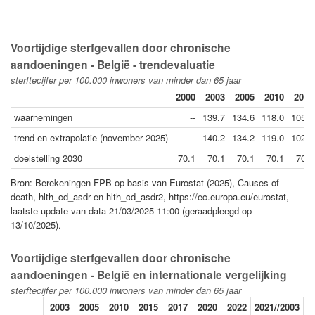
Voortijdige sterfgevallen door chronische
aandoeningen - België - trendevaluatie
sterftecijfer per 100.000 inwoners van minder dan 65 jaar
2000
2003
2005
2010
2015
waarnemingen
--
139.7
134.6
118.0
105.2
trend en extrapolatie (november 2025)
--
140.2
134.2
119.0
102.0
doelstelling 2030
70.1
70.1
70.1
70.1
70.1
Bron: Berekeningen FPB op basis van Eurostat (2025), Causes of
death, hlth_cd_asdr en hlth_cd_asdr2, https://ec.europa.eu/eurostat,
laatste update van data 21/03/2025 11:00 (geraadpleegd op
13/10/2025).
Voortijdige sterfgevallen door chronische
aandoeningen - België en internationale vergelijking
sterftecijfer per 100.000 inwoners van minder dan 65 jaar
2003
2005
2010
2015
2017
2020
2022
2021//2003
2