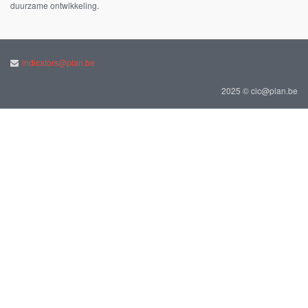
duurzame ontwikkeling.
indicators@plan.be
2025 © cic@plan.be