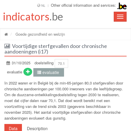
Other official information and services:
NL
indicators
.be
Toggle
naviga
Goede gezondheid en welzijn
Voortijdige sterfgevallen door chronische
aandoeningen (i17)
31/10/2025
doelstelling
70.1
evaluatie
evaluatie
In 2022 waren er in België bij de min-65-jarigen 80,0 sterfgevallen door
chronische aandoeningen per 100.000 inwoners van die leeftijdsgroep.
Om de duurzame-ontwikkelingsdoelstelling tegen 2030 te realiseren,
moet dat cijfer dalen naar 70,1. Dat doel wordt bereikt met een
voortzetting van de trend sinds 2003 (gegevens beschikbaar in
november 2025). Het aantal voortijdige sterfgevallen door chronische
aandoeningen evolueert dus gunstig.
Data
Description