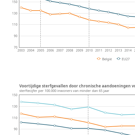
150
130
110
90
70
2003
2004
2005
2006
2007
2008
2009
2010
2011
2012
2013
2014
België
EU27
Voortijdige sterfgevallen door chronische aandoeningen vo
sterftecijfer per 100.000 inwoners van minder dan 65 jaar
150
130
110
90