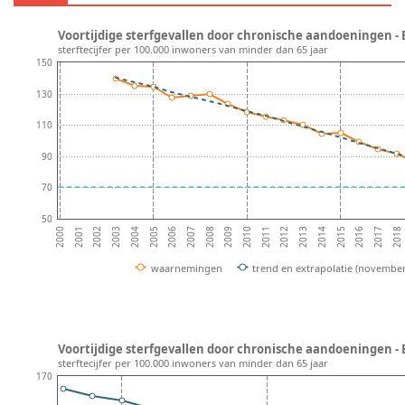
Voortijdige sterfgevallen door chronische aandoeningen - 
sterftecijfer per 100.000 inwoners van minder dan 65 jaar
150
130
110
90
70
50
2004
2009
2014
2003
2008
2013
2018
2002
2007
2012
2017
2001
2006
2011
2016
2000
2005
2010
2015
waarnemingen
trend en extrapolatie (november
Voortijdige sterfgevallen door chronische aandoeningen - B
sterftecijfer per 100.000 inwoners van minder dan 65 jaar
170