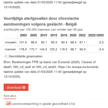
laatste update van data 21/03/2025 11:00 (geraadpleegd op
13/10/2025).
Voortijdige sterfgevallen door chronische
aandoeningen volgens geslacht - België
sterftecijfer per 100.000 inwoners van minder dan 65 jaar
2003
2005
2010
2015
2016
2020
2022
2022//2003
2
vrouwen
101.6
98.9
92.1
85.5
80.4
68.4
67.1
-2.2
mannen
178.6
170.7
144.2
125.2
118.5
98.7
92.9
-3.4
//: Gemiddelde groeivoeten
Bron: Berekeningen FPB op basis van Eurostat (2025), Causes of
death, hlth_cd_asdr en hlth_cd_asdr2, https://ec.europa.eu/eurostat,
laatste update van data 21/03/2025 11:00 (geraadpleegd op
13/10/2025).
download
See also
Levensverwachting in goede gezondheid (i14)