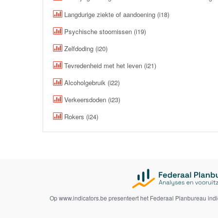
Langdurige ziekte of aandoening (i18)
Psychische stoornissen (i19)
Zelfdoding (i20)
Tevredenheid met het leven (i21)
Alcoholgebruik (i22)
Verkeersdoden (i23)
Rokers (i24)
Op www.indicators.be presenteert het Federaal Planbureau ind