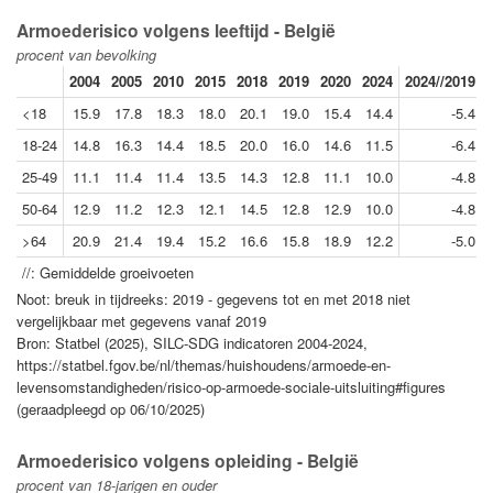
Armoederisico volgens leeftijd - België
procent van bevolking
2004
2005
2010
2015
2018
2019
2020
2024
2024//2019
<18
15.9
17.8
18.3
18.0
20.1
19.0
15.4
14.4
-5.4
18-24
14.8
16.3
14.4
18.5
20.0
16.0
14.6
11.5
-6.4
25-49
11.1
11.4
11.4
13.5
14.3
12.8
11.1
10.0
-4.8
50-64
12.9
11.2
12.3
12.1
14.5
12.8
12.9
10.0
-4.8
>64
20.9
21.4
19.4
15.2
16.6
15.8
18.9
12.2
-5.0
//: Gemiddelde groeivoeten
Noot: breuk in tijdreeks: 2019 - gegevens tot en met 2018 niet
vergelijkbaar met gegevens vanaf 2019
Bron: Statbel (2025), SILC-SDG indicatoren 2004-2024,
https://statbel.fgov.be/nl/themas/huishoudens/armoede-en-
levensomstandigheden/risico-op-armoede-sociale-uitsluiting#figures
(geraadpleegd op 06/10/2025)
Armoederisico volgens opleiding - België
procent van 18-jarigen en ouder