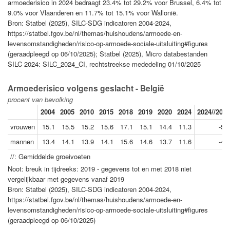
armoederisico in 2024 bedraagt 23.4% tot 29.2% voor Brussel, 6.4% tot
9.0% voor Vlaanderen en 11.7% tot 15.1% voor Wallonië.
Bron: Statbel (2025), SILC-SDG indicatoren 2004-2024,
https://statbel.fgov.be/nl/themas/huishoudens/armoede-en-
levensomstandigheden/risico-op-armoede-sociale-uitsluiting#figures
(geraadpleegd op 06/10/2025); Statbel (2025), Micro databestanden
SILC 2024: SILC_2024_CI, rechtstreekse mededeling 01/10/2025
Armoederisico volgens geslacht - België
procent van bevolking
2004
2005
2010
2015
2018
2019
2020
2024
2024//2019
vrouwen
15.1
15.5
15.2
15.6
17.1
15.1
14.4
11.3
-5.6
mannen
13.4
14.1
13.9
14.1
15.6
14.6
13.7
11.6
-4.5
//: Gemiddelde groeivoeten
Noot: breuk in tijdreeks: 2019 - gegevens tot en met 2018 niet
vergelijkbaar met gegevens vanaf 2019
Bron: Statbel (2025), SILC-SDG indicatoren 2004-2024,
https://statbel.fgov.be/nl/themas/huishoudens/armoede-en-
levensomstandigheden/risico-op-armoede-sociale-uitsluiting#figures
(geraadpleegd op 06/10/2025)