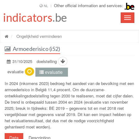
Other official information and services:
NL
indicators
.be
Toggle
naviga
Ongelijkheid verminderen
Armoederisico (i52)
31/10/2025
doelstelling
evaluatie
evaluatie
In 2024 (inkomens 2023) bedroeg het aandeel van de bevolking met een
armoederisico in België 11,4 procent. Om de duurzame-
ontwikkelingsdoelstelling tegen 2030 te realiseren, moet dat cijfer dalen.
De trend is onbepaald tussen 2004 en 2024 (evaluatie van november
2025; breuk in tijdreeks: BE 2019 – gegevens tot en met 2018 niet
vergelijkbaar met gegevens vanaf 2019. Dit kan een impact hebben op
het evaluatieresultaat, dat dus met de nodige voorzichtigheid
gehanteerd moet worden).
Data
Description