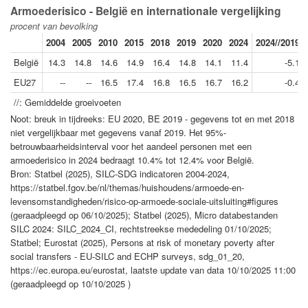
Armoederisico - België en internationale vergelijking
procent van bevolking
2004
2005
2010
2015
2018
2019
2020
2024
2024//2019
België
14.3
14.8
14.6
14.9
16.4
14.8
14.1
11.4
-5.1
EU27
--
--
16.5
17.4
16.8
16.5
16.7
16.2
-0.4
//: Gemiddelde groeivoeten
Noot: breuk in tijdreeks: EU 2020, BE 2019 - gegevens tot en met 2018
niet vergelijkbaar met gegevens vanaf 2019. Het 95%-
betrouwbaarheidsinterval voor het aandeel personen met een
armoederisico in 2024 bedraagt 10.4% tot 12.4% voor België.
Bron: Statbel (2025), SILC-SDG indicatoren 2004-2024,
https://statbel.fgov.be/nl/themas/huishoudens/armoede-en-
levensomstandigheden/risico-op-armoede-sociale-uitsluiting#figures
(geraadpleegd op 06/10/2025); Statbel (2025), Micro databestanden
SILC 2024: SILC_2024_CI, rechtstreekse mededeling 01/10/2025;
Statbel; Eurostat (2025), Persons at risk of monetary poverty after
social transfers - EU-SILC and ECHP surveys, sdg_01_20,
https://ec.europa.eu/eurostat, laatste update van data 10/10/2025 11:00
(geraadpleegd op 10/10/2025 )