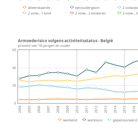
alleenstaande
eenoudergezin
2 volwas
2 volw., 1 kind
2 volw., 2 kinderen
2 volw., 
Armoederisico volgens activiteitsstatus - België
procent van 18-jarigen en ouder
60
40
20
0
2008
2013
2007
2012
2006
2011
2016
2005
2010
2015
2004
2009
2014
werkend
werkloos
gepensioneerd