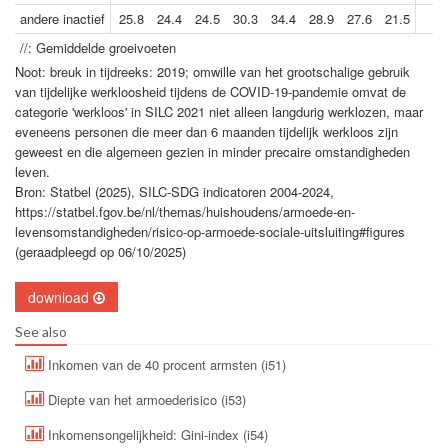
andere inactief
25.8
24.4
24.5
30.3
34.4
28.9
27.6
21.5
//: Gemiddelde groeivoeten
Noot: breuk in tijdreeks: 2019; omwille van het grootschalige gebruik
van tijdelijke werkloosheid tijdens de COVID-19-pandemie omvat de
categorie 'werkloos' in SILC 2021 niet alleen langdurig werklozen, maar
eveneens personen die meer dan 6 maanden tijdelijk werkloos zijn
geweest en die algemeen gezien in minder precaire omstandigheden
leven.
Bron: Statbel (2025), SILC-SDG indicatoren 2004-2024,
https://statbel.fgov.be/nl/themas/huishoudens/armoede-en-
levensomstandigheden/risico-op-armoede-sociale-uitsluiting#figures
(geraadpleegd op 06/10/2025)
download
See also
Inkomen van de 40 procent armsten (i51)
Diepte van het armoederisico (i53)
Inkomensongelijkheid: Gini-index (i54)