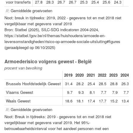
voor transferts
27.8
28.3
26.7
26.7
25.3
25.4
25.6
24.3
//: Gemiddelde groeivoeten
Noot: breuk in tijdreeks: 2019, 2022 - gegevens tot en met 2018 niet
vergelijkbaar met gegevens vanaf 2019
Bron: Statbel (2025), SILC-SDG indicatoren 2004-2024,
https://statbel.fgov.be/nl/themas/huishoudens/armoede-en-
levensomstandigheden/risico-op-armoede-sociale-uitsluiting#figures
(geraadpleegd op 06/10/2025)
Armoederisico volgens gewest - België
procent van bevolking
2019
2020
2021
2022
2023
2024
Brussels Hoofdstedelijk Gewest
31.4
28.2
25.4
28.5
28.8
26.3
Vlaams Gewest
9.7
9.3
8.1
7.7
7.9
7.7
Waals Gewest
18.6
18.1
17.4
17.7
15.2
13.4
//: Gemiddelde groeivoeten
Noot: Breuk in tijdreeks: 2019 - gegevens tot en met 2018 niet
vergelijkbaar met gegevens vanaf 2019. Het 95%-
betrouwbaarheidsinterval voor het aandeel personen met een