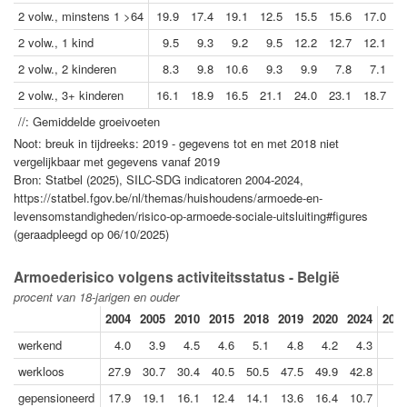
2 volw., minstens 1 >64
19.9
17.4
19.1
12.5
15.5
15.6
17.0
1
2 volw., 1 kind
9.5
9.3
9.2
9.5
12.2
12.7
12.1
2 volw., 2 kinderen
8.3
9.8
10.6
9.3
9.9
7.8
7.1
2 volw., 3+ kinderen
16.1
18.9
16.5
21.1
24.0
23.1
18.7
1
//: Gemiddelde groeivoeten
Noot: breuk in tijdreeks: 2019 - gegevens tot en met 2018 niet
vergelijkbaar met gegevens vanaf 2019
Bron: Statbel (2025), SILC-SDG indicatoren 2004-2024,
https://statbel.fgov.be/nl/themas/huishoudens/armoede-en-
levensomstandigheden/risico-op-armoede-sociale-uitsluiting#figures
(geraadpleegd op 06/10/2025)
Armoederisico volgens activiteitsstatus - België
procent van 18-jarigen en ouder
2004
2005
2010
2015
2018
2019
2020
2024
2024
werkend
4.0
3.9
4.5
4.6
5.1
4.8
4.2
4.3
werkloos
27.9
30.7
30.4
40.5
50.5
47.5
49.9
42.8
gepensioneerd
17.9
19.1
16.1
12.4
14.1
13.6
16.4
10.7