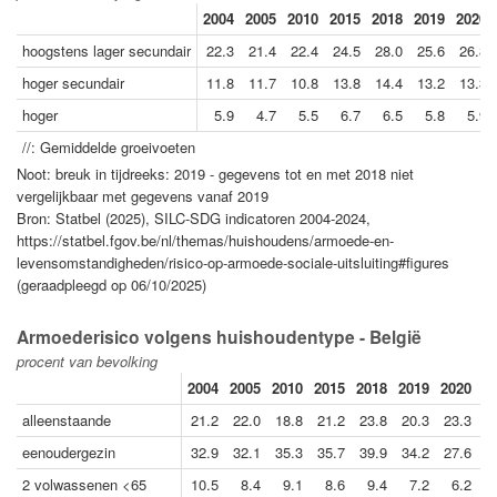
2004
2005
2010
2015
2018
2019
2020
hoogstens lager secundair
22.3
21.4
22.4
24.5
28.0
25.6
26.8
hoger secundair
11.8
11.7
10.8
13.8
14.4
13.2
13.3
hoger
5.9
4.7
5.5
6.7
6.5
5.8
5.9
//: Gemiddelde groeivoeten
Noot: breuk in tijdreeks: 2019 - gegevens tot en met 2018 niet
vergelijkbaar met gegevens vanaf 2019
Bron: Statbel (2025), SILC-SDG indicatoren 2004-2024,
https://statbel.fgov.be/nl/themas/huishoudens/armoede-en-
levensomstandigheden/risico-op-armoede-sociale-uitsluiting#figures
(geraadpleegd op 06/10/2025)
Armoederisico volgens huishoudentype - België
procent van bevolking
2004
2005
2010
2015
2018
2019
2020
2
alleenstaande
21.2
22.0
18.8
21.2
23.8
20.3
23.3
1
eenoudergezin
32.9
32.1
35.3
35.7
39.9
34.2
27.6
2
2 volwassenen <65
10.5
8.4
9.1
8.6
9.4
7.2
6.2