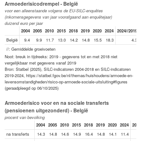
Armoederisicodrempel - België
voor een alleenstaande volgens de EU-SILC-enquêtes
(inkomensgegevens van jaar voorafgaand aan enquêtejaar)
duizend euro per jaar
2004
2005
2010
2015
2018
2019
2020
2024
2024//2019
België
9.4
9.9
11.7
13.0
14.2
14.8
15.5
18.3
4.3
//: Gemiddelde groeivoeten
Noot: breuk in tijdreeks: 2019 - gegevens tot en met 2018 niet
vergelijkbaar met gegevens vanaf 2019
Bron: Statbel (2025), SILC-indicatoren 2004-2018 en SILC-indicatoren
2019-2024, https://statbel.fgov.be/nl/themas/huishoudens/armoede-en-
levensomstandigheden/risico-op-armoede-sociale-uitsluiting#figures
(geraadpleegd op 06/10/2025)
Armoederisico voor en na sociale transferts
(pensioenen uitgezonderd) - België
procent van bevolking
2004
2005
2010
2015
2018
2019
2020
2024
2024
na transferts
14.3
14.8
14.6
14.9
16.4
14.8
14.1
11.4