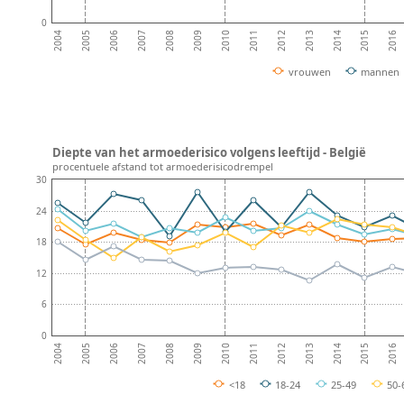
0
2008
2013
2007
2012
2006
2011
2016
2005
2010
2015
2004
2009
2014
vrouwen
mannen
Diepte van het armoederisico volgens leeftijd - België
procentuele afstand tot armoederisicodrempel
30
24
18
12
6
0
2008
2013
2007
2012
2006
2011
2016
2005
2010
2015
2004
2009
2014
<18
18-24
25-49
50-