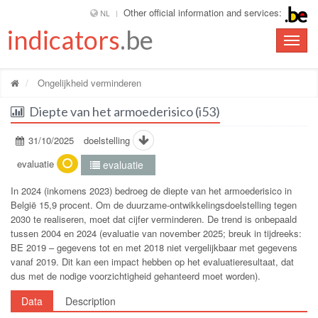
Other official information and services:
NL
indicators
.be
Toggle
naviga
Ongelijkheid verminderen
Diepte van het armoederisico (i53)
31/10/2025
doelstelling
evaluatie
evaluatie
In 2024 (inkomens 2023) bedroeg de diepte van het armoederisico in
België 15,9 procent. Om de duurzame-ontwikkelingsdoelstelling tegen
2030 te realiseren, moet dat cijfer verminderen. De trend is onbepaald
tussen 2004 en 2024 (evaluatie van november 2025; breuk in tijdreeks:
BE 2019 – gegevens tot en met 2018 niet vergelijkbaar met gegevens
vanaf 2019. Dit kan een impact hebben op het evaluatieresultaat, dat
dus met de nodige voorzichtigheid gehanteerd moet worden).
Data
Description