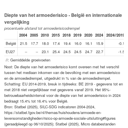
Diepte van het armoederisico - België en internationale
vergelijking
procentuele afstand tot armoederisicodrempel
2004
2005
2010
2015
2018
2019
2020
2024
2024//2019
België
21.5
17.7
18.0
17.4
19.4
16.0
16.1
15.9
-0.1
EU27
--
--
23.1
25.4
24.5
24.5
24.7
22.7
-1.5
//: Gemiddelde groeivoeten
Noot: De diepte van het armoederisico komt overeen met het verschil
tussen het mediaan inkomen van de bevolking met een armoederisico
en de armoededrempel, uitgedrukt in % van de armoededrempel.
Schatting: EU 2014-2019, breuk in tijdreeks: BE 2019 - gegevens tot en
met 2018 niet vergelijkbaar met gegevens vanaf 2019. Het 95%-
betrouwbaarheidsinterval voor de diepte van het armoederisico in 2024
bedraagt 15.4% tot 16.4% voor België.
Bron: Statbel (2025), SILC-SDG indicatoren 2004-2024,
https://statbel.fgov.be/nl/themas/huishoudens/armoede-en-
levensomstandigheden/risico-op-armoede-sociale-uitsluiting#figures
(geraadpleegd op 06/10/2025); Statbel (2025), Micro databestanden