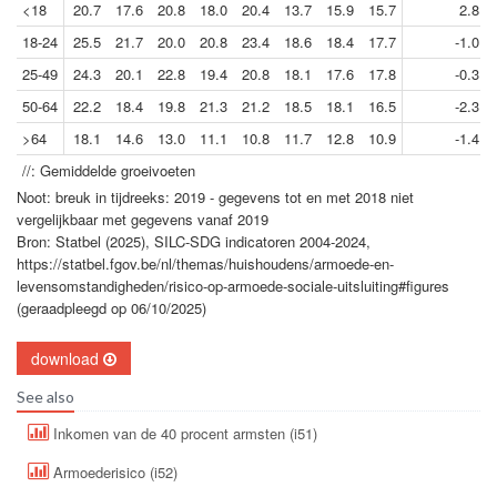
<18
20.7
17.6
20.8
18.0
20.4
13.7
15.9
15.7
2.8
18-24
25.5
21.7
20.0
20.8
23.4
18.6
18.4
17.7
-1.0
25-49
24.3
20.1
22.8
19.4
20.8
18.1
17.6
17.8
-0.3
50-64
22.2
18.4
19.8
21.3
21.2
18.5
18.1
16.5
-2.3
>64
18.1
14.6
13.0
11.1
10.8
11.7
12.8
10.9
-1.4
//: Gemiddelde groeivoeten
Noot: breuk in tijdreeks: 2019 - gegevens tot en met 2018 niet
vergelijkbaar met gegevens vanaf 2019
Bron: Statbel (2025), SILC-SDG indicatoren 2004-2024,
https://statbel.fgov.be/nl/themas/huishoudens/armoede-en-
levensomstandigheden/risico-op-armoede-sociale-uitsluiting#figures
(geraadpleegd op 06/10/2025)
download
See also
Inkomen van de 40 procent armsten (i51)
Armoederisico (i52)