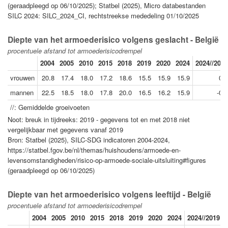
(geraadpleegd op 06/10/2025); Statbel (2025), Micro databestanden
SILC 2024: SILC_2024_CI, rechtstreekse mededeling 01/10/2025
Diepte van het armoederisico volgens geslacht - België
procentuele afstand tot armoederisicodrempel
2004
2005
2010
2015
2018
2019
2020
2024
2024//2019
vrouwen
20.8
17.4
18.0
17.2
18.6
15.5
15.9
15.9
0.5
mannen
22.5
18.5
18.0
17.8
20.0
16.5
16.2
15.9
-0.7
//: Gemiddelde groeivoeten
Noot: breuk in tijdreeks: 2019 - gegevens tot en met 2018 niet
vergelijkbaar met gegevens vanaf 2019
Bron: Statbel (2025), SILC-SDG indicatoren 2004-2024,
https://statbel.fgov.be/nl/themas/huishoudens/armoede-en-
levensomstandigheden/risico-op-armoede-sociale-uitsluiting#figures
(geraadpleegd op 06/10/2025)
Diepte van het armoederisico volgens leeftijd - België
procentuele afstand tot armoederisicodrempel
2004
2005
2010
2015
2018
2019
2020
2024
2024//2019