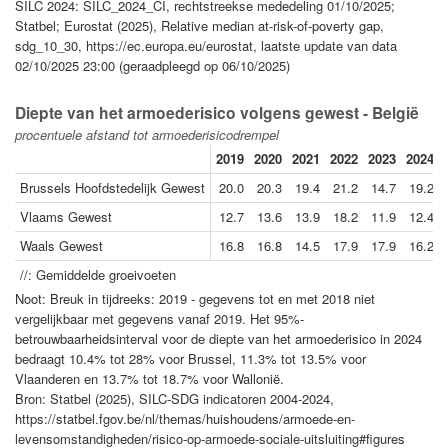
SILC 2024: SILC_2024_CI, rechtstreekse mededeling 01/10/2025;
Statbel; Eurostat (2025), Relative median at-risk-of-poverty gap,
sdg_10_30, https://ec.europa.eu/eurostat, laatste update van data
02/10/2025 23:00 (geraadpleegd op 06/10/2025)
Diepte van het armoederisico volgens gewest - België
procentuele afstand tot armoederisicodrempel
2019
2020
2021
2022
2023
2024
Brussels Hoofdstedelijk Gewest
20.0
20.3
19.4
21.2
14.7
19.2
Vlaams Gewest
12.7
13.6
13.9
18.2
11.9
12.4
Waals Gewest
16.8
16.8
14.5
17.9
17.9
16.2
//: Gemiddelde groeivoeten
Noot: Breuk in tijdreeks: 2019 - gegevens tot en met 2018 niet
vergelijkbaar met gegevens vanaf 2019. Het 95%-
betrouwbaarheidsinterval voor de diepte van het armoederisico in 2024
bedraagt 10.4% tot 28% voor Brussel, 11.3% tot 13.5% voor
Vlaanderen en 13.7% tot 18.7% voor Wallonië.
Bron: Statbel (2025), SILC-SDG indicatoren 2004-2024,
https://statbel.fgov.be/nl/themas/huishoudens/armoede-en-
levensomstandigheden/risico-op-armoede-sociale-uitsluiting#figures