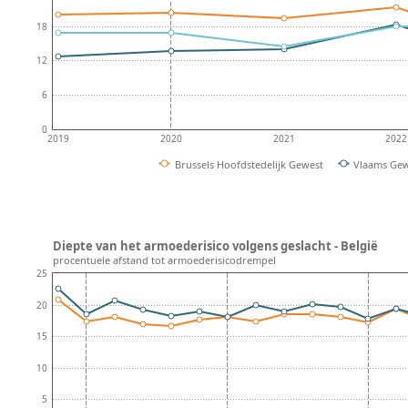
18
12
6
0
2019
2020
2021
2022
Brussels Hoofdstedelijk Gewest
Vlaams Ge
Diepte van het armoederisico volgens geslacht - België
procentuele afstand tot armoederisicodrempel
25
20
15
10
5