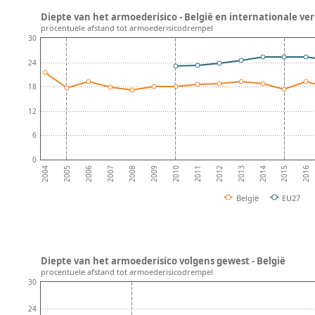
Diepte van het armoederisico - België en internationale ver
procentuele afstand tot armoederisicodrempel
30
24
18
12
6
0
2008
2013
2007
2012
2006
2011
2016
2005
2010
2015
2004
2009
2014
België
EU27
Diepte van het armoederisico volgens gewest - België
procentuele afstand tot armoederisicodrempel
30
24