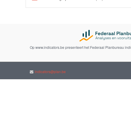
Op www.indicators.be presenteert het Federaal Planbureau ind
indicators@plan.be