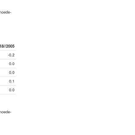
rmoede-
18//2005
-0.2
0.0
0.0
0.1
0.0
rmoede-