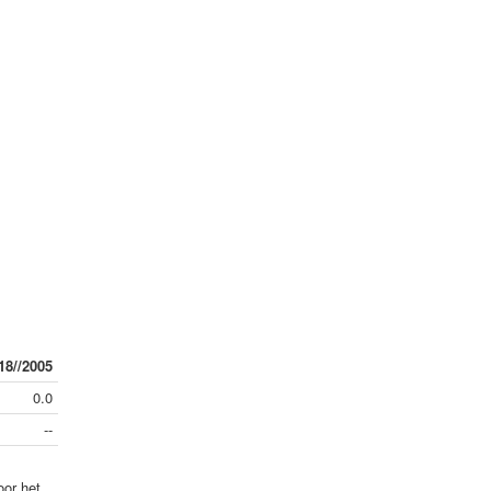
18//2005
0.0
--
oor het