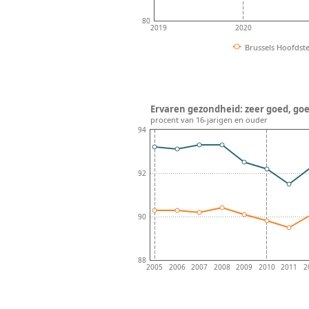
80
2019
2020
Brussels Hoofdste
Ervaren gezondheid: zeer goed, goed
procent van 16-jarigen en ouder
94
92
90
88
2005
2006
2007
2008
2009
2010
2011
2