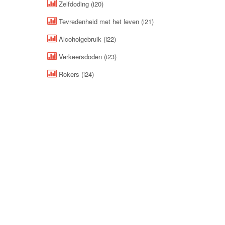
Zelfdoding (i20)
Tevredenheid met het leven (i21)
Alcoholgebruik (i22)
Verkeersdoden (i23)
Rokers (i24)