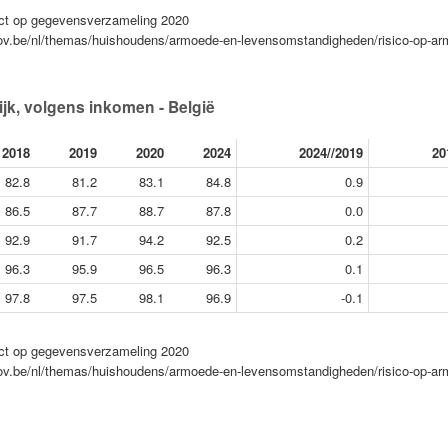
pact op gegevensverzameling 2020
.fgov.be/nl/themas/huishoudens/armoede-en-levensomstandigheden/risico-op-a
jk, volgens inkomen - België
2018
2019
2020
2024
2024//2019
20
82.8
81.2
83.1
84.8
0.9
86.5
87.7
88.7
87.8
0.0
92.9
91.7
94.2
92.5
0.2
96.3
95.9
96.5
96.3
0.1
97.8
97.5
98.1
96.9
-0.1
pact op gegevensverzameling 2020
.fgov.be/nl/themas/huishoudens/armoede-en-levensomstandigheden/risico-op-a