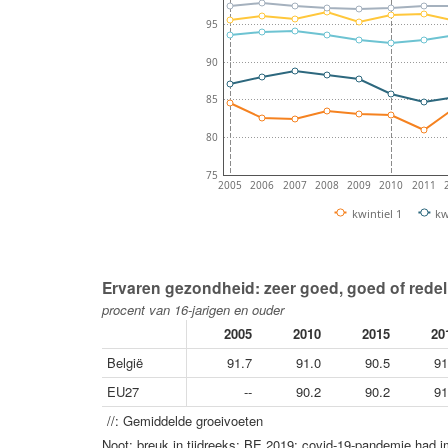
95
90
85
80
75
2005
2006
2007
2008
2009
2010
2011
kwintiel 1
kw
Ervaren gezondheid: zeer goed, goed of redelij
procent van 16-jarigen en ouder
2005
2010
2015
20
België
91.7
91.0
90.5
91
EU27
--
90.2
90.2
91
//: Gemiddelde groeivoeten
Noot: breuk in tijdreeks: BE 2019; covid-19-pandemie had