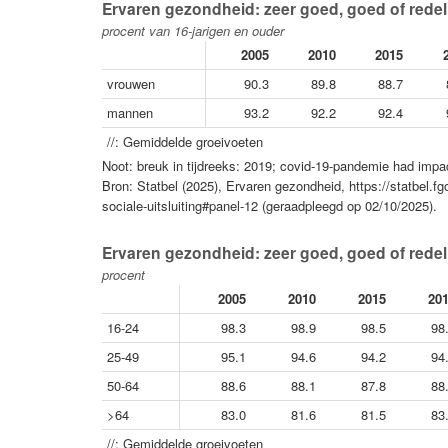
Ervaren gezondheid: zeer goed, goed of redeli
procent van 16-jarigen en ouder
2005
2010
2015
vrouwen
90.3
89.8
88.7
mannen
93.2
92.2
92.4
//: Gemiddelde groeivoeten
Noot: breuk in tijdreeks: 2019; covid-19-pandemie had im
Bron: Statbel (2025), Ervaren gezondheid, https://statbel
sociale-uitsluiting#panel-12 (geraadpleegd op 02/10/2025).
Ervaren gezondheid: zeer goed, goed of redelij
procent
2005
2010
2015
20
16-24
98.3
98.9
98.5
98
25-49
95.1
94.6
94.2
94
50-64
88.6
88.1
87.8
88
>64
83.0
81.6
81.5
83
//: Gemiddelde groeivoeten