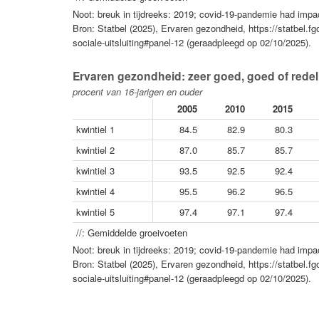
Noot: breuk in tijdreeks: 2019; covid-19-pandemie had im
Bron: Statbel (2025), Ervaren gezondheid, https://statbel
sociale-uitsluiting#panel-12 (geraadpleegd op 02/10/2025).
Ervaren gezondheid: zeer goed, goed of redeli
procent van 16-jarigen en ouder
2005
2010
2015
kwintiel 1
84.5
82.9
80.3
kwintiel 2
87.0
85.7
85.7
kwintiel 3
93.5
92.5
92.4
kwintiel 4
95.5
96.2
96.5
kwintiel 5
97.4
97.1
97.4
//: Gemiddelde groeivoeten
Noot: breuk in tijdreeks: 2019; covid-19-pandemie had im
Bron: Statbel (2025), Ervaren gezondheid, https://statbel
sociale-uitsluiting#panel-12 (geraadpleegd op 02/10/2025).