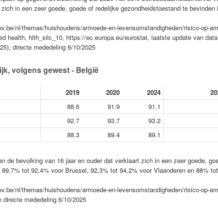
t zich in een zeer goede, goede of redelijke gezondheidstoestand te bevinden 
.fgov.be/nl/themas/huishoudens/armoede-en-levensomstandigheden/risico-op-a
ed health, hlth_silc_10, https://ec.europa.eu/eurostat, laatste update van data
25), directe mededeling 6/10/2025
jk, volgens gewest - België
2019
2020
2024
20
88.6
91.9
91.1
92.7
93.7
93.2
88.3
89.4
89.1
n de bevolking van 16 jaar en ouder dat verklaart zich in een zeer goede, go
gt 89,7% tot 92,4% voor Brussel, 92,3% tot 94,2% voor Vlaanderen en 88% to
.fgov.be/nl/themas/huishoudens/armoede-en-levensomstandigheden/risico-op-a
en directe mededeling 6/10/2025