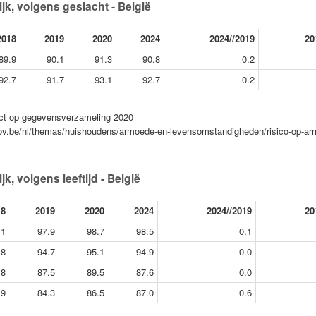
jk, volgens geslacht - België
2018
2019
2020
2024
2024//2019
20
89.9
90.1
91.3
90.8
0.2
92.7
91.7
93.1
92.7
0.2
pact op gegevensverzameling 2020
.fgov.be/nl/themas/huishoudens/armoede-en-levensomstandigheden/risico-op-a
k, volgens leeftijd - België
18
2019
2020
2024
2024//2019
20
.1
97.9
98.7
98.5
0.1
.8
94.7
95.1
94.9
0.0
.8
87.5
89.5
87.6
0.0
.9
84.3
86.5
87.0
0.6