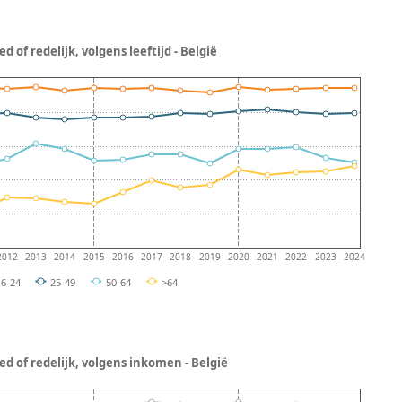
 of redelijk, volgens leeftijd - België
2012
2013
2014
2015
2016
2017
2018
2019
2020
2021
2022
2023
2024
16-24
25-49
50-64
>64
d of redelijk, volgens inkomen - België