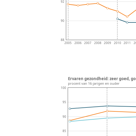
92
90
88
2005
2006
2007
2008
2009
2010
2011
2
Ervaren gezondheid: zeer goed, goe
procent van 16-jarigen en ouder
100
95
90
85