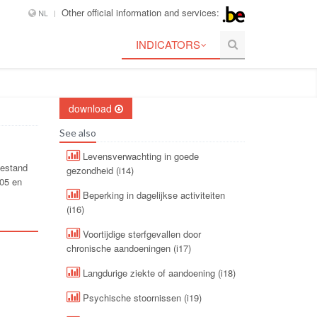
Other official information and services:
NL
INDICATORS
download
See also
Levensverwachting in goede
oestand
gezondheid (i14)
005 en
Beperking in dagelijkse activiteiten
(i16)
Voortijdige sterfgevallen door
chronische aandoeningen (i17)
Langdurige ziekte of aandoening (i18)
Psychische stoornissen (i19)