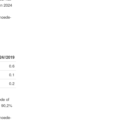
in 2024
rmoede-
24//2019
0.6
0.1
0.2
ede of
t 90,2%
rmoede-