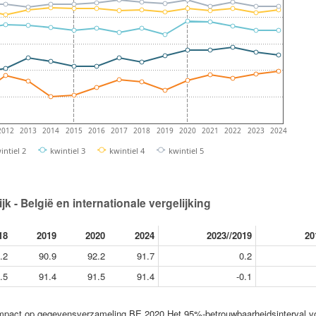
2012
2013
2014
2015
2016
2017
2018
2019
2020
2021
2022
2023
2024
intiel 2
kwintiel 3
kwintiel 4
kwintiel 5
k - België en internationale vergelijking
18
2019
2020
2024
2023//2019
20
.2
90.9
92.2
91.7
0.2
.5
91.4
91.5
91.4
-0.1
 impact op gegevensverzameling BE 2020 Het 95%-betrouwbaarheidsinterval v