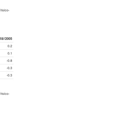
risico-
18//2005
0.2
0.1
-0.8
-0.3
-0.3
risico-