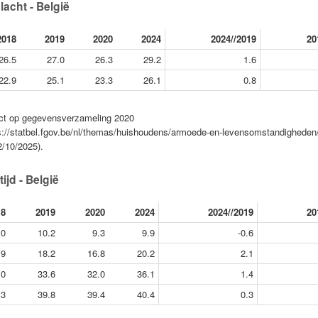
acht - België
2018
2019
2020
2024
2024//2019
20
26.5
27.0
26.3
29.2
1.6
22.9
25.1
23.3
26.1
0.8
pact op gegevensverzameling 2020
ps://statbel.fgov.be/nl/themas/huishoudens/armoede-en-levensomstandigheden/
2/10/2025).
ijd - België
18
2019
2020
2024
2024//2019
20
.0
10.2
9.3
9.9
-0.6
.9
18.2
16.8
20.2
2.1
.0
33.6
32.0
36.1
1.4
.3
39.8
39.4
40.4
0.3