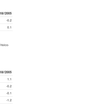
18//2005
-0.2
0.1
risico-
18//2005
1.1
-0.2
-0.1
-1.2