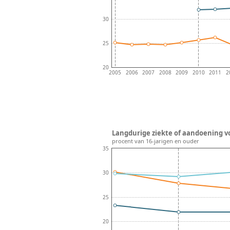
30
25
20
2005
2006
2007
2008
2009
2010
2011
2
Langdurige ziekte of aandoening vo
procent van 16-jarigen en ouder
35
30
25
20