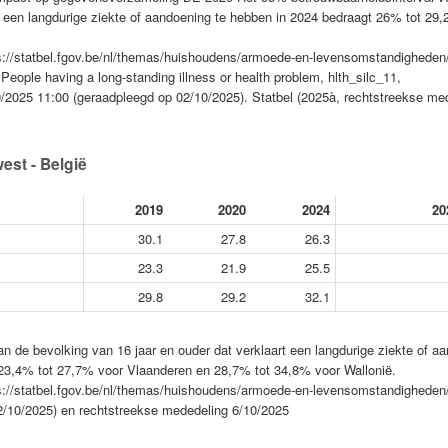
t een langdurige ziekte of aandoening te hebben in 2024 bedraagt 26% tot 29
ps://statbel.fgov.be/nl/themas/huishoudens/armoede-en-levensomstandigheden/
People having a long-standing illness or health problem, hlth_silc_11,
10/2025 11:00 (geraadpleegd op 02/10/2025). Statbel (2025à, rechtstreekse me
est - België
2019
2020
2024
20
30.1
27.8
26.3
23.3
21.9
25.5
29.8
29.2
32.1
n de bevolking van 16 jaar en ouder dat verklaart een langdurige ziekte of a
 23,4% tot 27,7% voor Vlaanderen en 28,7% tot 34,8% voor Wallonië.
ps://statbel.fgov.be/nl/themas/huishoudens/armoede-en-levensomstandigheden/
02/10/2025) en rechtstreekse mededeling 6/10/2025