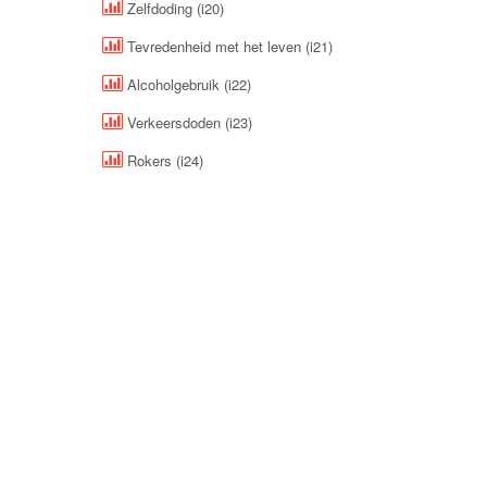
Zelfdoding (i20)
Tevredenheid met het leven (i21)
Alcoholgebruik (i22)
Verkeersdoden (i23)
Rokers (i24)