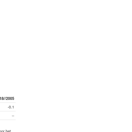
18//2005
-0.1
--
oor het