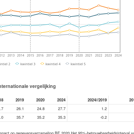
012
2013
2014
2015
2016
2017
2018
2019
2020
2021
2022
2023
2024
ntiel 2
kwintiel 3
kwintiel 4
kwintiel 5
ternationale vergelijking
18
2019
2020
2024
2024//2019
20
.7
26.1
24.8
27.7
1.2
.0
35.7
35.2
35.3
-0.2
 impact op gegevensverzameling BE 2020 Het 95%-betrouwbaarheidsinterval v