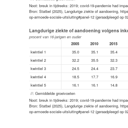
Noot: breuk in tijdreeks: 2019; covid-19-pandemie had im
Bron: Statbel (2025), Langdurige ziekte of aandoening, htt
op-armoede-sociale-uitsluiting#panel-12 (geraadpleegd op 0
Langdurige ziekte of aandoening volgens ink
procent van 16-jarigen en ouder
2005
2010
2015
kwintiel 1
35.0
35.1
35.4
kwintiel 2
32.2
35.5
32.3
kwintiel 3
24.5
24.4
23.7
kwintiel 4
18.5
17.7
16.9
kwintiel 5
16.1
16.1
14.8
//: Gemiddelde groeivoeten
Noot: breuk in tijdreeks: 2019; covid-19-pandemie had im
Bron: Statbel (2025), Langdurige ziekte of aandoening, htt
op-armoede-sociale-uitsluiting#panel-12 (geraadpleegd op 0