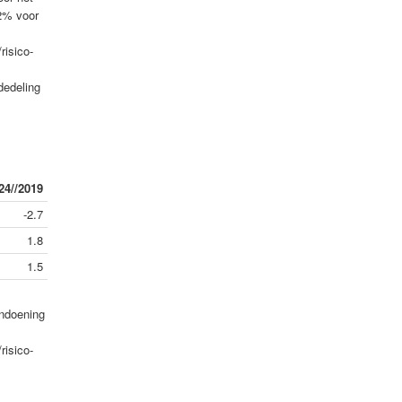
,2% voor
risico-
dedeling
24//2019
-2.7
1.8
1.5
andoening
risico-