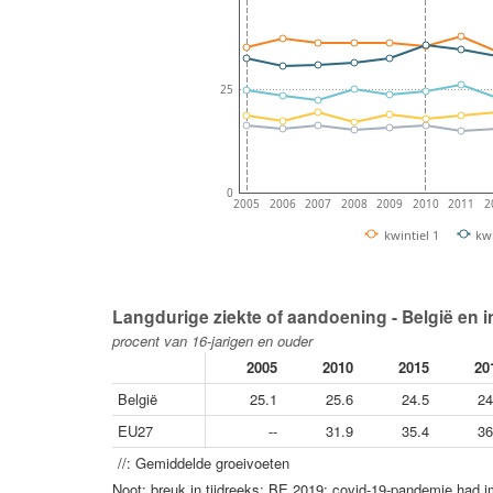
25
0
2005
2006
2007
2008
2009
2010
2011
2
kwintiel 1
kwi
Langdurige ziekte of aandoening - België en in
procent van 16-jarigen en ouder
2005
2010
2015
20
België
25.1
25.6
24.5
24
EU27
--
31.9
35.4
36
//: Gemiddelde groeivoeten
Noot: breuk in tijdreeks: BE 2019; covid-19-pandemie had