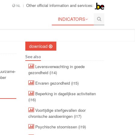
Other official information and services:
NL
INDICATORS
download
See also
Levensverwachting in goede
duurzame-
gezondheid (i14)
mber
Ervaren gezondheid (i15)
Beperking in dagelijkse activiteiten
(i16)
Voortijdige sterfgevallen door
chronische aandoeningen (i17)
Psychische stoornissen (i19)