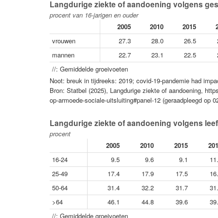
Langdurige ziekte of aandoening volgens gesl
procent van 16-jarigen en ouder
2005
2010
2015
vrouwen
27.3
28.0
26.5
mannen
22.7
23.1
22.5
//: Gemiddelde groeivoeten
Noot: breuk in tijdreeks: 2019; covid-19-pandemie had im
Bron: Statbel (2025), Langdurige ziekte of aandoening, htt
op-armoede-sociale-uitsluiting#panel-12 (geraadpleegd op 0
Langdurige ziekte of aandoening volgens leeft
procent
2005
2010
2015
20
16-24
9.5
9.6
9.1
11
25-49
17.4
17.9
17.5
16
50-64
31.4
32.2
31.7
31
>64
46.1
44.8
39.6
39
//: Gemiddelde groeivoeten