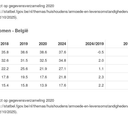
pact op gegevensverzameling 2020
ps://statbel.fgov.be/nl/themas/huishoudens/armoede-en-levensomstandigheden/
2/10/2025).
omen - België
2018
2019
2020
2024
2024//2019
20
35.8
38.6
38.6
37.6
-0.5
32.6
31.5
32.5
34.8
2.0
22.2
25.6
21.9
27.1
1.1
17.8
19.5
17.6
21.8
2.3
15.4
15.8
13.9
17.6
2.2
pact op gegevensverzameling 2020
ps://statbel.fgov.be/nl/themas/huishoudens/armoede-en-levensomstandigheden/
2/10/2025).