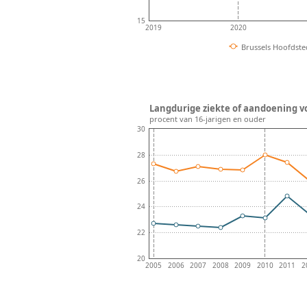
15
2019
2020
Brussels Hoofdste
Langdurige ziekte of aandoening vo
procent van 16-jarigen en ouder
30
28
26
24
22
20
2005
2006
2007
2008
2009
2010
2011
2