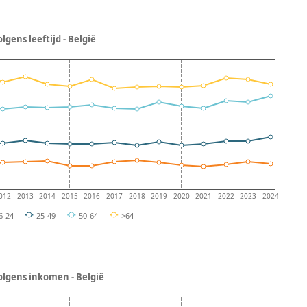
gens leeftijd - België
012
2013
2014
2015
2016
2017
2018
2019
2020
2021
2022
2023
2024
6-24
25-49
50-64
>64
olgens inkomen - België