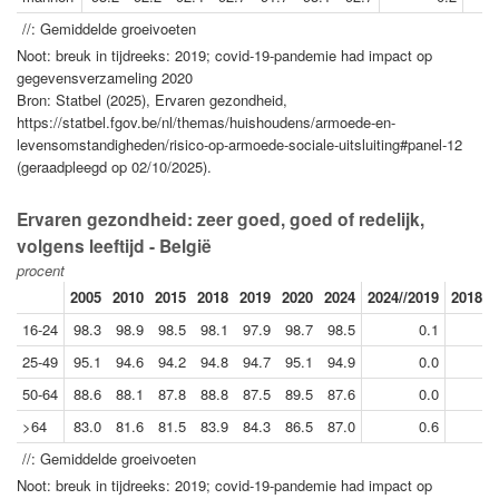
//: Gemiddelde groeivoeten
Noot: breuk in tijdreeks: 2019; covid-19-pandemie had impact op
gegevensverzameling 2020
Bron: Statbel (2025), Ervaren gezondheid,
https://statbel.fgov.be/nl/themas/huishoudens/armoede-en-
levensomstandigheden/risico-op-armoede-sociale-uitsluiting#panel-12
(geraadpleegd op 02/10/2025).
Ervaren gezondheid: zeer goed, goed of redelijk,
volgens leeftijd - België
procent
2005
2010
2015
2018
2019
2020
2024
2024//2019
2018//
16-24
98.3
98.9
98.5
98.1
97.9
98.7
98.5
0.1
25-49
95.1
94.6
94.2
94.8
94.7
95.1
94.9
0.0
50-64
88.6
88.1
87.8
88.8
87.5
89.5
87.6
0.0
>64
83.0
81.6
81.5
83.9
84.3
86.5
87.0
0.6
//: Gemiddelde groeivoeten
Noot: breuk in tijdreeks: 2019; covid-19-pandemie had impact op