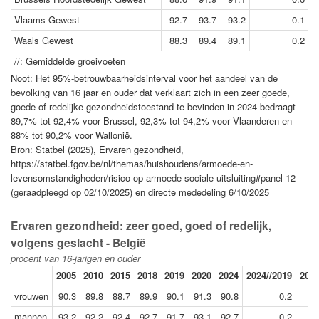
Vlaams Gewest
92.7
93.7
93.2
0.1
Waals Gewest
88.3
89.4
89.1
0.2
//: Gemiddelde groeivoeten
Noot: Het 95%-betrouwbaarheidsinterval voor het aandeel van de
bevolking van 16 jaar en ouder dat verklaart zich in een zeer goede,
goede of redelijke gezondheidstoestand te bevinden in 2024 bedraagt
89,7% tot 92,4% voor Brussel, 92,3% tot 94,2% voor Vlaanderen en
88% tot 90,2% voor Wallonië.
Bron: Statbel (2025), Ervaren gezondheid,
https://statbel.fgov.be/nl/themas/huishoudens/armoede-en-
levensomstandigheden/risico-op-armoede-sociale-uitsluiting#panel-12
(geraadpleegd op 02/10/2025) en directe mededeling 6/10/2025
Ervaren gezondheid: zeer goed, goed of redelijk,
volgens geslacht - België
procent van 16-jarigen en ouder
2005
2010
2015
2018
2019
2020
2024
2024//2019
2018
vrouwen
90.3
89.8
88.7
89.9
90.1
91.3
90.8
0.2
mannen
93.2
92.2
92.4
92.7
91.7
93.1
92.7
0.2