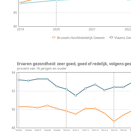
85
80
2019
2020
2021
202
Brussels Hoofdstedelijk Gewest
Vlaams Ge
Ervaren gezondheid: zeer goed, goed of redelijk, volgens ges
procent van 16-jarigen en ouder
94
92
90
88
2005
2006
2007
2008
2009
2010
2011
2012
2013
2014
2015
2016