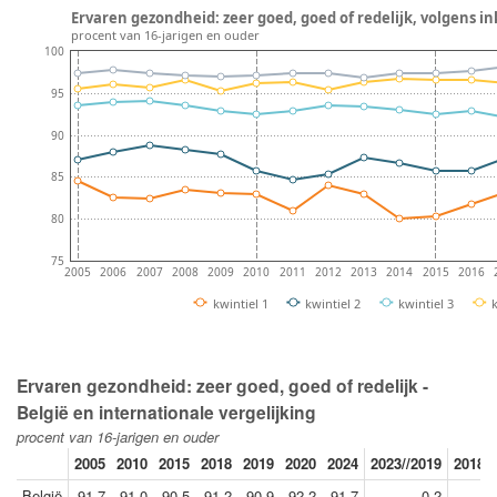
Ervaren gezondheid: zeer goed, goed of redelijk, volgens i
procent van 16-jarigen en ouder
100
95
90
85
80
75
2005
2006
2007
2008
2009
2010
2011
2012
2013
2014
2015
2016
kwintiel 1
kwintiel 2
kwintiel 3
Ervaren gezondheid: zeer goed, goed of redelijk -
België en internationale vergelijking
procent van 16-jarigen en ouder
2005
2010
2015
2018
2019
2020
2024
2023//2019
2018//
België
91.7
91.0
90.5
91.2
90.9
92.2
91.7
0.2