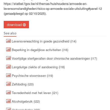
https://statbel.fgov.be/nl/themas/huishoudens/armoede-en-
levensomstandigheden/risico-op-armoede-sociale-uitsluiting#panel-12
(geraadpleegd op 02/10/2025).
download
See also
Levensverwachting in goede gezondheid (i14)
Beperking in dagelijkse activiteiten (i16)
Voortijdige sterfgevallen door chronische aandoeningen (i17)
Langdurige ziekte of aandoening (i18)
Psychische stoornissen (i19)
Zelfdoding (i20)
Tevredenheid met het leven (i21)
Alcoholgebruik (i22)
Verkeersdoden (i23)