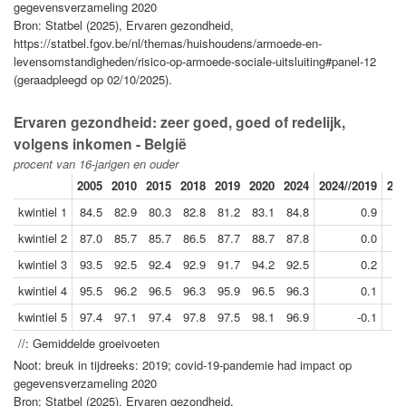
gegevensverzameling 2020
Bron: Statbel (2025), Ervaren gezondheid,
https://statbel.fgov.be/nl/themas/huishoudens/armoede-en-
levensomstandigheden/risico-op-armoede-sociale-uitsluiting#panel-12
(geraadpleegd op 02/10/2025).
Ervaren gezondheid: zeer goed, goed of redelijk,
volgens inkomen - België
procent van 16-jarigen en ouder
2005
2010
2015
2018
2019
2020
2024
2024//2019
201
kwintiel 1
84.5
82.9
80.3
82.8
81.2
83.1
84.8
0.9
kwintiel 2
87.0
85.7
85.7
86.5
87.7
88.7
87.8
0.0
kwintiel 3
93.5
92.5
92.4
92.9
91.7
94.2
92.5
0.2
kwintiel 4
95.5
96.2
96.5
96.3
95.9
96.5
96.3
0.1
kwintiel 5
97.4
97.1
97.4
97.8
97.5
98.1
96.9
-0.1
//: Gemiddelde groeivoeten
Noot: breuk in tijdreeks: 2019; covid-19-pandemie had impact op
gegevensverzameling 2020
Bron: Statbel (2025), Ervaren gezondheid,