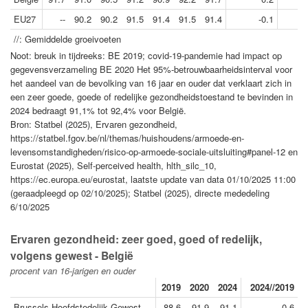
EU27
--
90.2
90.2
91.5
91.4
91.5
91.4
-0.1
//: Gemiddelde groeivoeten
Noot: breuk in tijdreeks: BE 2019; covid-19-pandemie had impact op
gegevensverzameling BE 2020 Het 95%-betrouwbaarheidsinterval voor
het aandeel van de bevolking van 16 jaar en ouder dat verklaart zich in
een zeer goede, goede of redelijke gezondheidstoestand te bevinden in
2024 bedraagt 91,1% tot 92,4% voor België.
Bron: Statbel (2025), Ervaren gezondheid,
https://statbel.fgov.be/nl/themas/huishoudens/armoede-en-
levensomstandigheden/risico-op-armoede-sociale-uitsluiting#panel-12 en
Eurostat (2025), Self-perceived health, hlth_silc_10,
https://ec.europa.eu/eurostat, laatste update van data 01/10/2025 11:00
(geraadpleegd op 02/10/2025); Statbel (2025), directe mededeling
6/10/2025
Ervaren gezondheid: zeer goed, goed of redelijk,
volgens gewest - België
procent van 16-jarigen en ouder
2019
2020
2024
2024//2019
Brussels Hoofdstedelijk Gewest
88.6
91.9
91.1
0.6