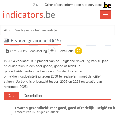
Other official information and services:
NL
indicators
.be
Toggle
naviga
Goede gezondheid en welzijn
Ervaren gezondheid (i15)
31/10/2025
doelstelling
evaluatie
In 2024 verklaart 91,7 procent van de Belgische bevolking van 16 jaar
en ouder, zich in een zeer goede, goede of redelijke
gezondheidstoestand te bevinden. Om de duurzame-
ontwikkelingsdoelstelling tegen 2030 te realiseren, moet dat cijfer
stijgen. De trend is onbepaald tussen 2005 en 2024 (evaluatie van
november 2025).
Data
Description
Ervaren gezondheid: zeer goed, goed of redelijk - België en 
procent van 16-jarigen en ouder