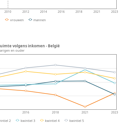
2010
2012
2014
2016
2018
2021
2023
vrouwen
mannen
ruimte volgens inkomen - België
5-jarigen en ouder
2016
2018
2021
2023
intiel 2
kwintiel 3
kwintiel 4
kwintiel 5