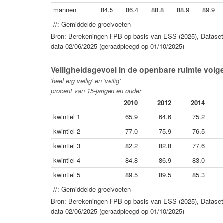
mannen
84.5
86.4
88.8
88.9
89.9
//: Gemiddelde groeivoeten
Bron: Berekeningen FPB op basis van ESS (2025), Dataset 
data 02/06/2025 (geraadpleegd op 01/10/2025)
Veiligheidsgevoel in de openbare ruimte volg
'heel erg veilig' en 'veilig'
procent van 15-jarigen en ouder
2010
2012
2014
kwintiel 1
65.9
64.6
75.2
kwintiel 2
77.0
75.9
76.5
kwintiel 3
82.2
82.8
77.6
kwintiel 4
84.8
86.9
83.0
kwintiel 5
89.5
89.5
85.3
//: Gemiddelde groeivoeten
Bron: Berekeningen FPB op basis van ESS (2025), Dataset 
data 02/06/2025 (geraadpleegd op 01/10/2025)