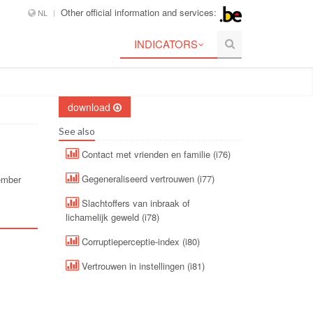
Other official information and services:
NL
INDICATORS
download
See also
Contact met vrienden en familie (i76)
Gegeneraliseerd vertrouwen (i77)
vember
Slachtoffers van inbraak of
lichamelijk geweld (i78)
Corruptieperceptie-index (i80)
Vertrouwen in instellingen (i81)