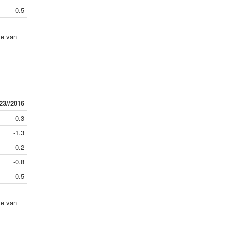
-0.5
te van
23//2016
-0.3
-1.3
0.2
-0.8
-0.5
te van