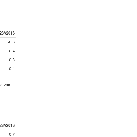
23//2016
-0.6
0.4
-0.3
0.4
te van
23//2016
-0.7