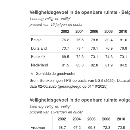
Veiligheidsgevoel in de openbare ruimte - Belg
'heel erg veilig' en 'veilig'
procent van 15-jarigen en ouder
2002
2004
2006
2008
2010
België
76.2
76.5
78.8
80.4
81.0
Duitsland
73.7
73.4
76.1
76.9
76.8
Frankrijk
68.5
72.8
73.1
74.8
73.1
Nederland
81.5
83.0
82.8
81.9
84.2
//: Gemiddelde groeivoeten
Bron: Berekeningen FPB op basis van ESS (2025), Dataset 
data 02/06/2025 (geraadpleegd op 01/10/2025)
Veiligheidsgevoel in de openbare ruimte volge
'heel erg veilig' en 'veilig'
procent van 15-jarigen en ouder
2002
2004
2006
2008
2010
vrouwen
68.7
67.2
69.3
72.3
72.5