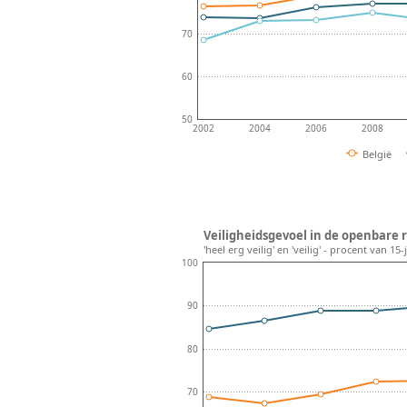
70
60
50
2002
2004
2006
2008
België
Veiligheidsgevoel in de openbare r
'heel erg veilig' en 'veilig' - procent van 1
100
90
80
70