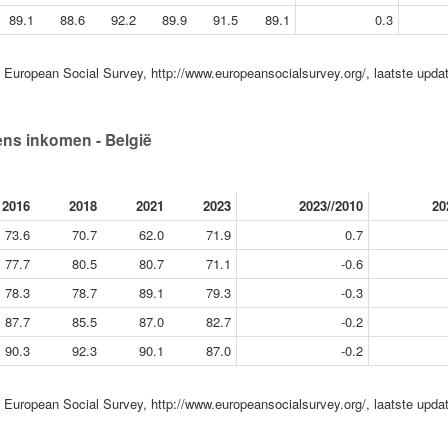
89.1
88.6
92.2
89.9
91.5
89.1
0.3
European Social Survey, http://www.europeansocialsurvey.org/, laatste upda
ens inkomen - België
2016
2018
2021
2023
2023//2010
20
73.6
70.7
62.0
71.9
0.7
77.7
80.5
80.7
71.1
-0.6
78.3
78.7
89.1
79.3
-0.3
87.7
85.5
87.0
82.7
-0.2
90.3
92.3
90.1
87.0
-0.2
European Social Survey, http://www.europeansocialsurvey.org/, laatste upda