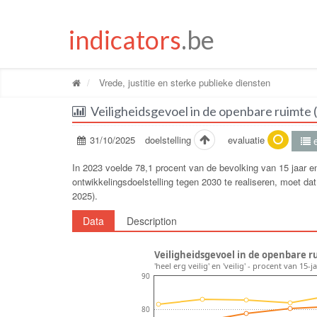
indicators
.be
Vrede, justitie en sterke publieke diensten
Veiligheidsgevoel in de openbare ruimte (
31/10/2025
doelstelling
evaluatie
e
In 2023 voelde 78,1 procent van de bevolking van 15 jaar e
ontwikkelingsdoelstelling tegen 2030 te realiseren, moet da
2025).
Data
Description
Veiligheidsgevoel in de openbare ru
'heel erg veilig' en 'veilig' - procent van 15
90
80