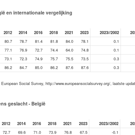
ië en internationale vergelijking
2012
2014
2016
2018
2021
2023
2023//2002
20
80.7
78.7
81.4
81.8
84.0
78.1
0.1
77.1
76.9
72.7
74.4
64.0
74.8
0.1
73.1
72.3
74.9
75.7
75.5
73.5
0.3
86.2
84.7
85.0
86.2
87.6
87.6
0.3
European Social Survey, http://www.europeansocialsurvey.org/, laatste upda
ns geslacht - België
2012
2014
2016
2018
2021
2023
2023//2002
20
72.7
69.6
71.0
73.9
76.8
67.5
-0.1