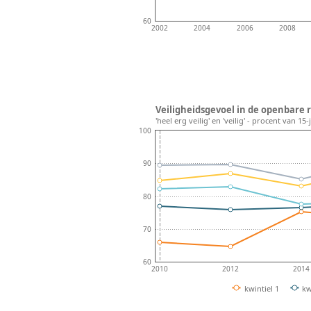
60
2002
2004
2006
2008
Veiligheidsgevoel in de openbare 
'heel erg veilig' en 'veilig' - procent van 1
100
90
80
70
60
2010
2012
2014
kwintiel 1
kw