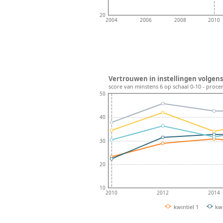
20
2004
2006
2008
2010
Vertrouwen in instellingen volgens
score van minstens 6 op schaal 0-10 - proce
50
40
30
20
10
2010
2012
2014
kwintiel 1
kwi