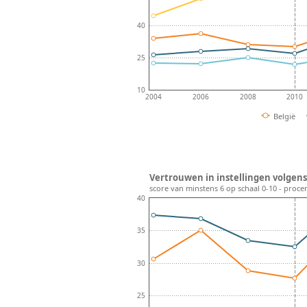
40
25
10
2004
2006
2008
2010
België
Vertrouwen in instellingen volgens 
score van minstens 6 op schaal 0-10 - proce
40
35
30
25