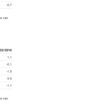
-0.7
te van
23//2016
1.1
-0.1
-1.5
0.0
-1.1
te van