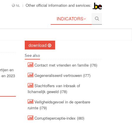
Other official information and services:
NL
INDICATORS
download
See also
Contact met vrienden en familie (i76)
tijen en
Gegeneraliseerd vertrouwen (i77)
4 en 2023
Slachtoffers van inbraak of
lichamelijk geweld (i78)
Veiligheidsgevoel in de openbare
ruimte (i79)
Corruptieperceptie-index (i80)