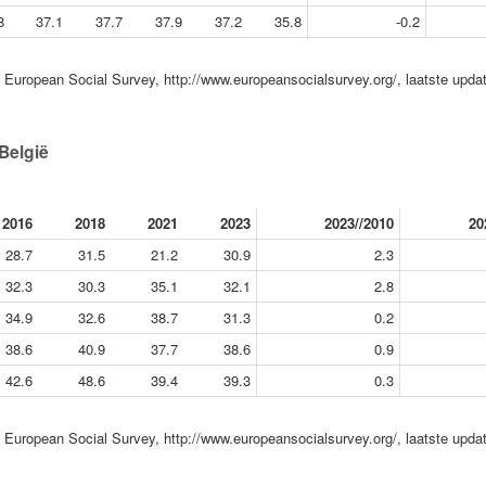
8
37.1
37.7
37.9
37.2
35.8
-0.2
European Social Survey, http://www.europeansocialsurvey.org/, laatste upda
België
2016
2018
2021
2023
2023//2010
20
28.7
31.5
21.2
30.9
2.3
32.3
30.3
35.1
32.1
2.8
34.9
32.6
38.7
31.3
0.2
38.6
40.9
37.7
38.6
0.9
42.6
48.6
39.4
39.3
0.3
European Social Survey, http://www.europeansocialsurvey.org/, laatste upda