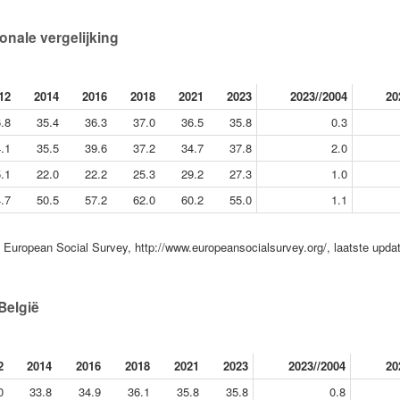
ionale vergelijking
12
2014
2016
2018
2021
2023
2023//2004
20
.8
35.4
36.3
37.0
36.5
35.8
0.3
.1
35.5
39.6
37.2
34.7
37.8
2.0
.1
22.0
22.2
25.3
29.2
27.3
1.0
.7
50.5
57.2
62.0
60.2
55.0
1.1
European Social Survey, http://www.europeansocialsurvey.org/, laatste upda
België
2
2014
2016
2018
2021
2023
2023//2004
20
0
33.8
34.9
36.1
35.8
35.8
0.8