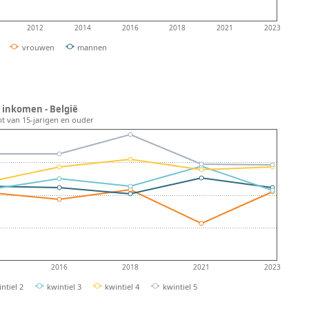
2012
2014
2016
2018
2021
2023
vrouwen
mannen
 inkomen - België
nt van 15-jarigen en ouder
2016
2018
2021
2023
ntiel 2
kwintiel 3
kwintiel 4
kwintiel 5