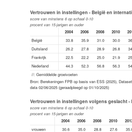
Vertrouwen in instellingen - België en internat
score van minstens 6 op schaal 0-10
procent van 15-jarigen en ouder
2004
2006
2008
2010
20
België
33.8
35.9
31.0
30.0
36
Duitsland
26.2
27.8
28.9
26.8
34
Frankrijk
22.5
22.2
25.0
21.9
25
Nederland
44.3
52.3
56.8
56.3
54
//: Gemiddelde groeivoeten
Bron: Berekeningen FPB op basis van ESS (2025), Dataset 
data 02/06/2025 (geraadpleegd op 01/10/2025)
Vertrouwen in instellingen volgens geslacht - 
score van minstens 6 op schaal 0-10
procent van 15-jarigen en ouder
2004
2006
2008
2010
201
vrouwen
30.6
35.0
28.8
27.6
35.