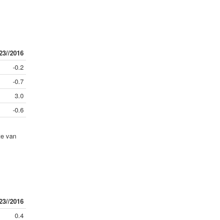
23//2016
-0.2
-0.7
3.0
-0.6
te van
23//2016
0.4