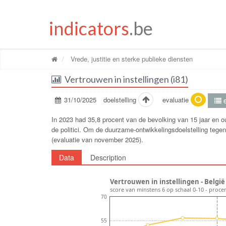
indicators
.be
Vrede, justitie en sterke publieke diensten
Vertrouwen in instellingen (i81)
31/10/2025
doelstelling
evaluatie
e
In 2023 had 35,8 procent van de bevolking van 15 jaar en ou
de politici. Om de duurzame-ontwikkelingsdoelstelling tegen
(evaluatie van november 2025).
Data
Description
Vertrouwen in instellingen - België
score van minstens 6 op schaal 0-10 - proce
70
55