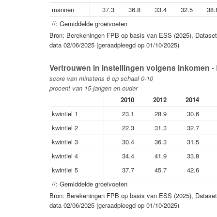
mannen
37.3
36.8
33.4
32.5
38.
//: Gemiddelde groeivoeten
Bron: Berekeningen FPB op basis van ESS (2025), Dataset 
data 02/06/2025 (geraadpleegd op 01/10/2025)
Vertrouwen in instellingen volgens inkomen - 
score van minstens 6 op schaal 0-10
procent van 15-jarigen en ouder
2010
2012
2014
kwintiel 1
23.1
28.9
30.6
kwintiel 2
22.3
31.3
32.7
kwintiel 3
30.4
36.3
31.5
kwintiel 4
34.4
41.9
33.8
kwintiel 5
37.7
45.7
42.6
//: Gemiddelde groeivoeten
Bron: Berekeningen FPB op basis van ESS (2025), Dataset 
data 02/06/2025 (geraadpleegd op 01/10/2025)