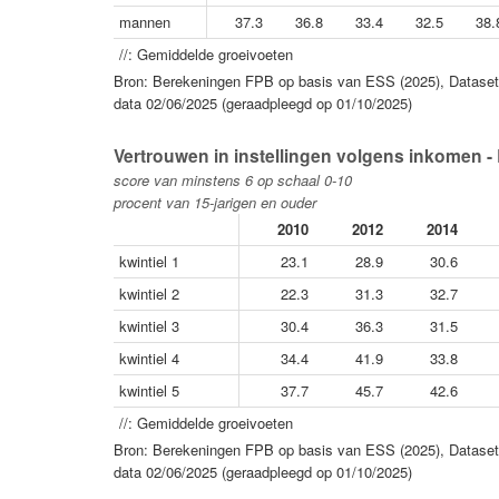
mannen
37.3
36.8
33.4
32.5
38.
//: Gemiddelde groeivoeten
Bron: Berekeningen FPB op basis van ESS (2025), Dataset 
data 02/06/2025 (geraadpleegd op 01/10/2025)
Vertrouwen in instellingen volgens inkomen - 
score van minstens 6 op schaal 0-10
procent van 15-jarigen en ouder
2010
2012
2014
kwintiel 1
23.1
28.9
30.6
kwintiel 2
22.3
31.3
32.7
kwintiel 3
30.4
36.3
31.5
kwintiel 4
34.4
41.9
33.8
kwintiel 5
37.7
45.7
42.6
//: Gemiddelde groeivoeten
Bron: Berekeningen FPB op basis van ESS (2025), Dataset 
data 02/06/2025 (geraadpleegd op 01/10/2025)