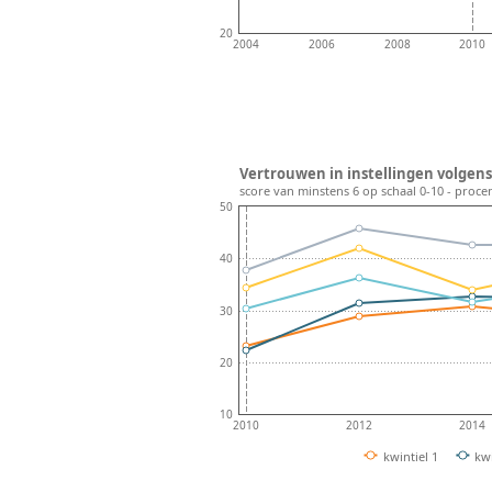
20
2004
2006
2008
2010
Vertrouwen in instellingen volgens
score van minstens 6 op schaal 0-10 - proce
50
40
30
20
10
2010
2012
2014
kwintiel 1
kwi