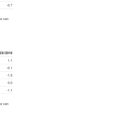
-0.7
te van
23//2016
1.1
-0.1
-1.5
0.0
-1.1
te van