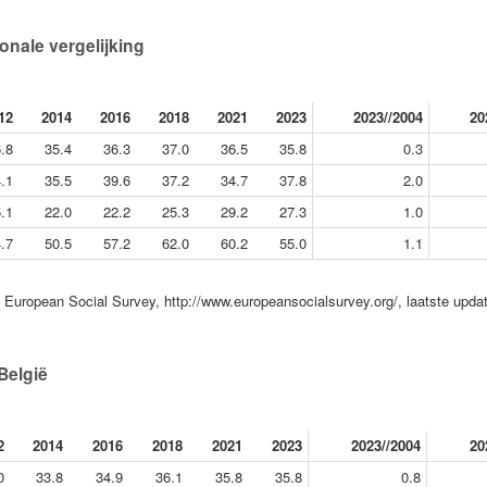
ionale vergelijking
12
2014
2016
2018
2021
2023
2023//2004
20
.8
35.4
36.3
37.0
36.5
35.8
0.3
.1
35.5
39.6
37.2
34.7
37.8
2.0
.1
22.0
22.2
25.3
29.2
27.3
1.0
.7
50.5
57.2
62.0
60.2
55.0
1.1
European Social Survey, http://www.europeansocialsurvey.org/, laatste upda
België
2
2014
2016
2018
2021
2023
2023//2004
20
0
33.8
34.9
36.1
35.8
35.8
0.8