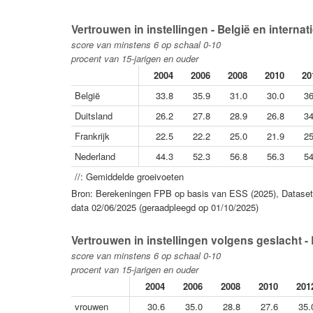
Vertrouwen in instellingen - België en internat
score van minstens 6 op schaal 0-10
procent van 15-jarigen en ouder
2004
2006
2008
2010
20
België
33.8
35.9
31.0
30.0
36
Duitsland
26.2
27.8
28.9
26.8
34
Frankrijk
22.5
22.2
25.0
21.9
25
Nederland
44.3
52.3
56.8
56.3
54
//: Gemiddelde groeivoeten
Bron: Berekeningen FPB op basis van ESS (2025), Dataset 
data 02/06/2025 (geraadpleegd op 01/10/2025)
Vertrouwen in instellingen volgens geslacht - 
score van minstens 6 op schaal 0-10
procent van 15-jarigen en ouder
2004
2006
2008
2010
201
vrouwen
30.6
35.0
28.8
27.6
35.