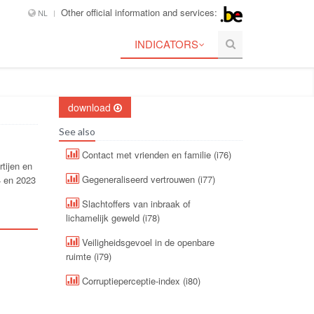
Other official information and services:
NL
INDICATORS
download
See also
Contact met vrienden en familie (i76)
tijen en
Gegeneraliseerd vertrouwen (i77)
4 en 2023
Slachtoffers van inbraak of
lichamelijk geweld (i78)
Veiligheidsgevoel in de openbare
ruimte (i79)
Corruptieperceptie-index (i80)