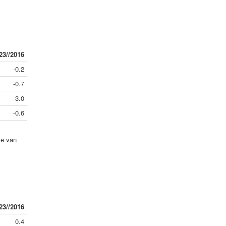
23//2016
-0.2
-0.7
3.0
-0.6
te van
23//2016
0.4