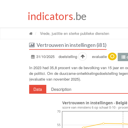
indicators
.be
Vrede, justitie en sterke publieke diensten
Vertrouwen in instellingen (i81)
31/10/2025
doelstelling
evaluatie
e
In 2023 had 35,8 procent van de bevolking van 15 jaar en ou
de politici. Om de duurzame-ontwikkelingsdoelstelling tegen
(evaluatie van november 2025).
Data
Description
Vertrouwen in instellingen - België
score van minstens 6 op schaal 0-10 - proce
70
55