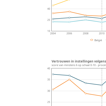
40
25
10
2004
2006
2008
2010
België
Vertrouwen in instellingen volgens 
score van minstens 6 op schaal 0-10 - proce
40
35
30
25