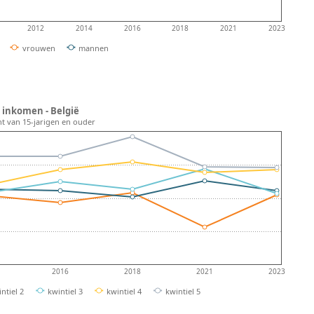
2012
2014
2016
2018
2021
2023
vrouwen
mannen
 inkomen - België
nt van 15-jarigen en ouder
2016
2018
2021
2023
ntiel 2
kwintiel 3
kwintiel 4
kwintiel 5