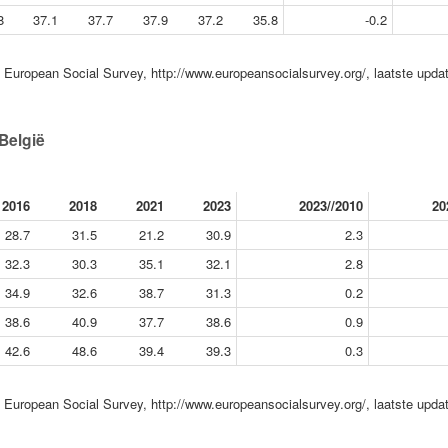
8
37.1
37.7
37.9
37.2
35.8
-0.2
European Social Survey, http://www.europeansocialsurvey.org/, laatste upda
België
2016
2018
2021
2023
2023//2010
20
28.7
31.5
21.2
30.9
2.3
32.3
30.3
35.1
32.1
2.8
34.9
32.6
38.7
31.3
0.2
38.6
40.9
37.7
38.6
0.9
42.6
48.6
39.4
39.3
0.3
European Social Survey, http://www.europeansocialsurvey.org/, laatste upda