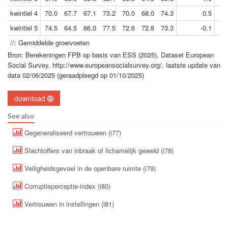
kwintiel 4
70.0
67.7
67.1
73.2
70.0
68.0
74.3
0.5
kwintiel 5
74.5
64.5
66.0
77.5
72.6
72.8
73.3
-0.1
//: Gemiddelde groeivoeten
Bron: Berekeningen FPB op basis van ESS (2025), Dataset European
Social Survey, http://www.europeansocialsurvey.org/, laatste update van
data 02/06/2025 (geraadpleegd op 01/10/2025)
download
See also
Gegeneraliseerd vertrouwen (i77)
Slachtoffers van inbraak of lichamelijk geweld (i78)
Veiligheidsgevoel in de openbare ruimte (i79)
Corruptieperceptie-index (i80)
Vertrouwen in instellingen (i81)