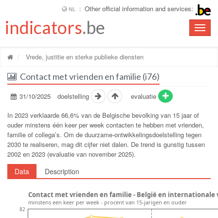
Other official information and services:
NL
indicators
.be
Toggle
naviga
Vrede, justitie en sterke publieke diensten
Contact met vrienden en familie (i76)
31/10/2025
doelstelling
evaluatie
In 2023 verklaarde 66,6% van de Belgische bevolking van 15 jaar of
ouder minstens één keer per week contacten te hebben met vrienden,
familie of collega’s. Om de duurzame-ontwikkelingsdoelstelling tegen
2030 te realiseren, mag dit cijfer niet dalen. De trend is gunstig tussen
2002 en 2023 (evaluatie van november 2025).
Data
Description
Contact met vrienden en familie - België en internationale 
minstens een keer per week - procent van 15-jarigen en ouder
82