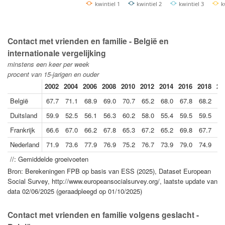
kwintiel 1
kwintiel 2
kwintiel 3
k
Contact met vrienden en familie - België en
internationale vergelijking
minstens een keer per week
procent van 15-jarigen en ouder
2002
2004
2006
2008
2010
2012
2014
2016
2018
20
België
67.7
71.1
68.9
69.0
70.7
65.2
68.0
67.8
68.2
68
Duitsland
59.9
52.5
56.1
56.3
60.2
58.0
55.4
59.5
59.5
47
Frankrijk
66.6
67.0
66.2
67.8
65.3
67.2
65.2
69.8
67.7
67
Nederland
71.9
73.6
77.9
76.9
75.2
76.7
73.9
79.0
74.9
73
//: Gemiddelde groeivoeten
Bron: Berekeningen FPB op basis van ESS (2025), Dataset European
Social Survey, http://www.europeansocialsurvey.org/, laatste update van
data 02/06/2025 (geraadpleegd op 01/10/2025)
Contact met vrienden en familie volgens geslacht -