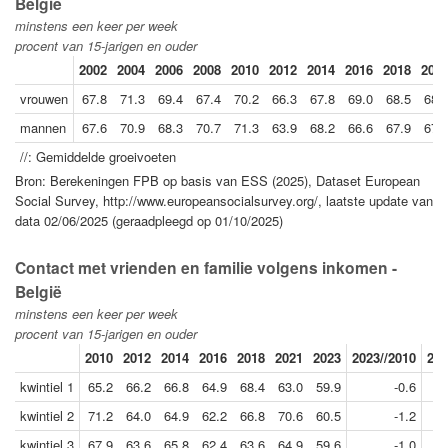
België
minstens een keer per week
procent van 15-jarigen en ouder
2002
2004
2006
2008
2010
2012
2014
2016
2018
202
vrouwen
67.8
71.3
69.4
67.4
70.2
66.3
67.8
69.0
68.5
68.
mannen
67.6
70.9
68.3
70.7
71.3
63.9
68.2
66.6
67.9
67.
//: Gemiddelde groeivoeten
Bron: Berekeningen FPB op basis van ESS (2025), Dataset European
Social Survey, http://www.europeansocialsurvey.org/, laatste update van
data 02/06/2025 (geraadpleegd op 01/10/2025)
Contact met vrienden en familie volgens inkomen -
België
minstens een keer per week
procent van 15-jarigen en ouder
2010
2012
2014
2016
2018
2021
2023
2023//2010
202
kwintiel 1
65.2
66.2
66.8
64.9
68.4
63.0
59.9
-0.6
kwintiel 2
71.2
64.0
64.9
62.2
66.8
70.6
60.5
-1.2
kwintiel 3
67.9
63.6
65.8
62.4
63.6
64.9
59.6
-1.0