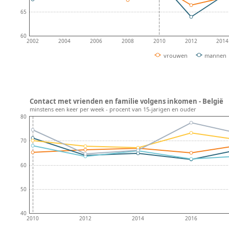
65
60
2002
2004
2006
2008
2010
2012
2014
vrouwen
mannen
Contact met vrienden en familie volgens inkomen - België
minstens een keer per week - procent van 15-jarigen en ouder
80
70
60
50
40
2010
2012
2014
2016