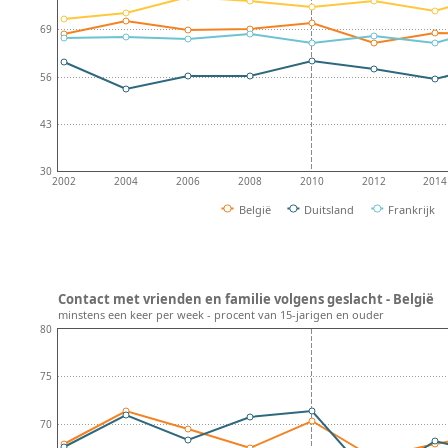
69
56
43
30
2002
2004
2006
2008
2010
2012
2014
België
Duitsland
Frankrijk
Contact met vrienden en familie volgens geslacht - België
minstens een keer per week - procent van 15-jarigen en ouder
80
75
70