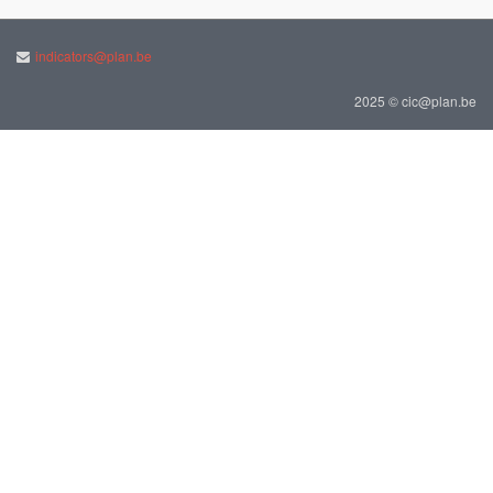
indicators@plan.be
2025 © cic@plan.be