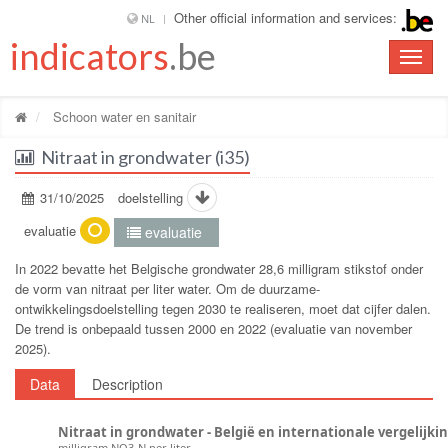
Other official information and services:
NL
indicators
.be
Toggle
naviga
Schoon water en sanitair
Nitraat in grondwater (i35)
31/10/2025
doelstelling
evaluatie
evaluatie
In 2022 bevatte het Belgische grondwater 28,6 milligram stikstof onder
de vorm van nitraat per liter water. Om de duurzame-
ontwikkelingsdoelstelling tegen 2030 te realiseren, moet dat cijfer dalen.
De trend is onbepaald tussen 2000 en 2022 (evaluatie van november
2025).
Data
Description
Nitraat in grondwater - België en internationale vergelijki
milligram NO3-N per liter