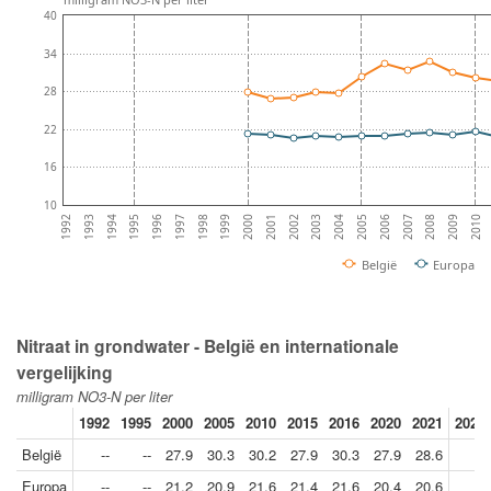
40
34
28
22
16
10
1993
2008
1994
2009
1995
2010
1996
1997
1998
1999
2000
2001
2002
2003
2004
2005
2006
1992
2007
België
Europa
Nitraat in grondwater - België en internationale
vergelijking
milligram NO3-N per liter
1992
1995
2000
2005
2010
2015
2016
2020
2021
2021/
België
--
--
27.9
30.3
30.2
27.9
30.3
27.9
28.6
Europa
--
--
21.2
20.9
21.6
21.4
21.6
20.4
20.6