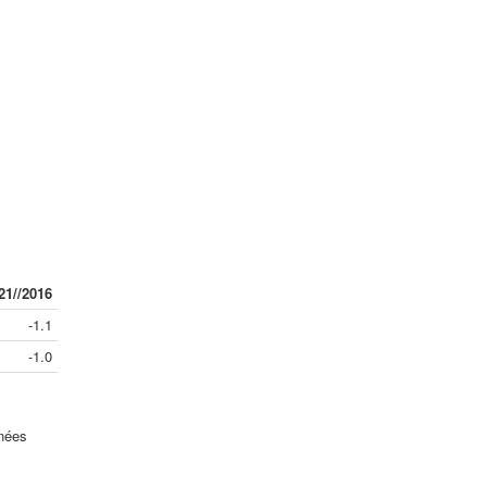
21//2016
-1.1
-1.0
nnées