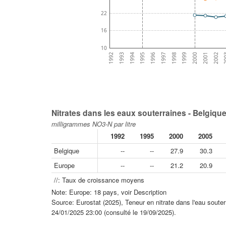
22
16
10
1993
1994
1995
1996
1997
1998
1999
2000
2001
2002
2
1992
Nitrates dans les eaux souterraines - Belgiqu
milligrammes NO3-N par litre
1992
1995
2000
2005
Belgique
--
--
27.9
30.3
Europe
--
--
21.2
20.9
//: Taux de croissance moyens
Note: Europe: 18 pays, voir Description
Source: Eurostat (2025), Teneur en nitrate dans l'eau soute
24/01/2025 23:00 (consulté le 19/09/2025).