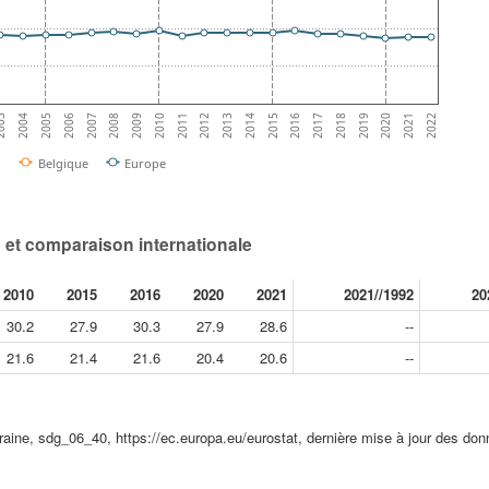
2008
2009
2010
2011
2012
2013
2014
2015
2016
2017
003
2018
2004
2019
2005
2020
2006
2021
2007
2022
Belgique
Europe
e et comparaison internationale
2010
2015
2016
2020
2021
2021//1992
20
30.2
27.9
30.3
27.9
28.6
--
21.6
21.4
21.6
20.4
20.6
--
rraine, sdg_06_40, https://ec.europa.eu/eurostat, dernière mise à jour des do