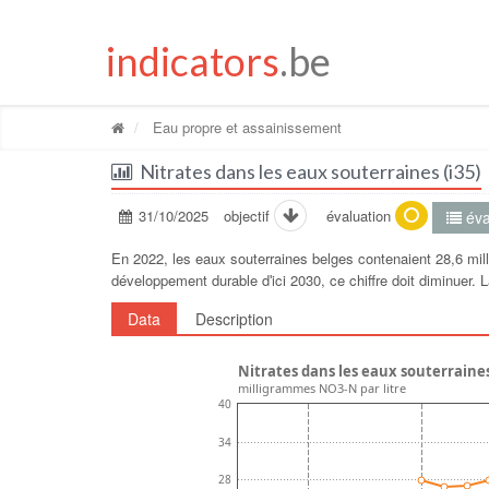
indicators
.be
Eau propre et assainissement
Nitrates dans les eaux souterraines (i35)
31/10/2025
objectif
évaluation
éva
En 2022, les eaux souterraines belges contenaient 28,6 milli
développement durable dʹici 2030, ce chiffre doit diminuer.
Data
Description
Nitrates dans les eaux souterraine
milligrammes NO3-N par litre
40
34
28