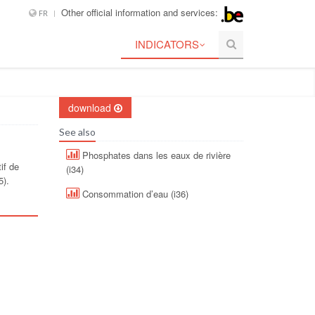
Other official information and services:
FR
INDICATORS
download
See also
Phosphates dans les eaux de rivière
if de
(i34)
5).
Consommation d’eau (i36)