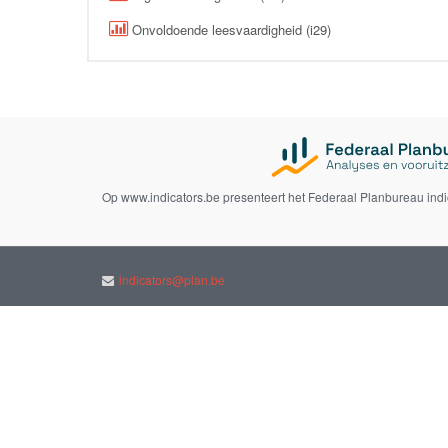
Onvoldoende leesvaardigheid (i29)
Op www.indicators.be presenteert het Federaal Planbureau ind
indicators@plan.be