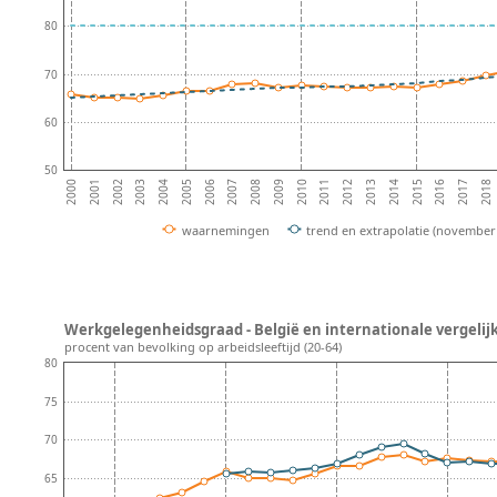
80
70
60
50
2001
2016
2002
2017
2003
2018
2004
2005
2006
2007
2008
2009
2010
2011
2012
2013
2014
2000
2015
waarnemingen
trend en extrapolatie (november
Werkgelegenheidsgraad - België en internationale vergelij
procent van bevolking op arbeidsleeftijd (20-64)
80
75
70
65