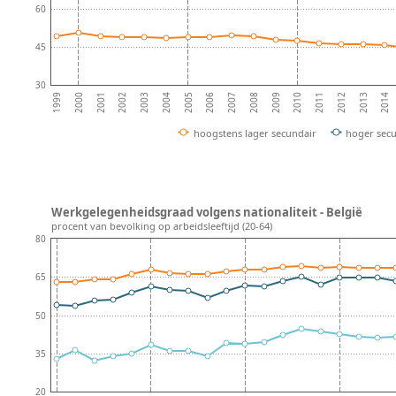
60
45
30
2010
2007
2004
2001
2012
2009
2006
2003
2014
2000
2011
2008
2005
2002
2013
1999
hoogstens lager secundair
hoger sec
Werkgelegenheidsgraad volgens nationaliteit - België
procent van bevolking op arbeidsleeftijd (20-64)
80
65
50
35
20