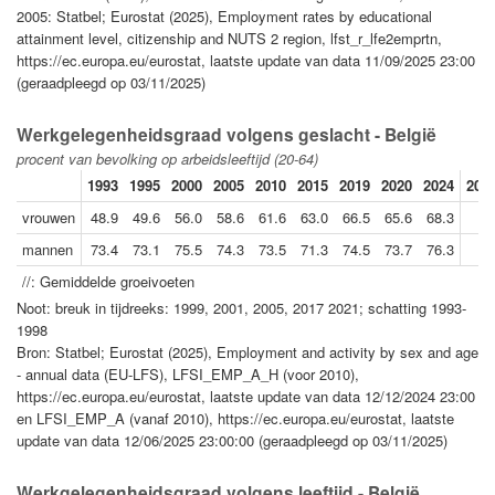
2005: Statbel; Eurostat (2025), Employment rates by educational
attainment level, citizenship and NUTS 2 region, lfst_r_lfe2emprtn,
https://ec.europa.eu/eurostat, laatste update van data 11/09/2025 23:00
(geraadpleegd op 03/11/2025)
Werkgelegenheidsgraad volgens geslacht - België
procent van bevolking op arbeidsleeftijd (20-64)
1993
1995
2000
2005
2010
2015
2019
2020
2024
2024
vrouwen
48.9
49.6
56.0
58.6
61.6
63.0
66.5
65.6
68.3
mannen
73.4
73.1
75.5
74.3
73.5
71.3
74.5
73.7
76.3
//: Gemiddelde groeivoeten
Noot: breuk in tijdreeks: 1999, 2001, 2005, 2017 2021; schatting 1993-
1998
Bron: Statbel; Eurostat (2025), Employment and activity by sex and age
- annual data (EU-LFS), LFSI_EMP_A_H (voor 2010),
https://ec.europa.eu/eurostat, laatste update van data 12/12/2024 23:00
en LFSI_EMP_A (vanaf 2010), https://ec.europa.eu/eurostat, laatste
update van data 12/06/2025 23:00:00 (geraadpleegd op 03/11/2025)
Werkgelegenheidsgraad volgens leeftijd - België