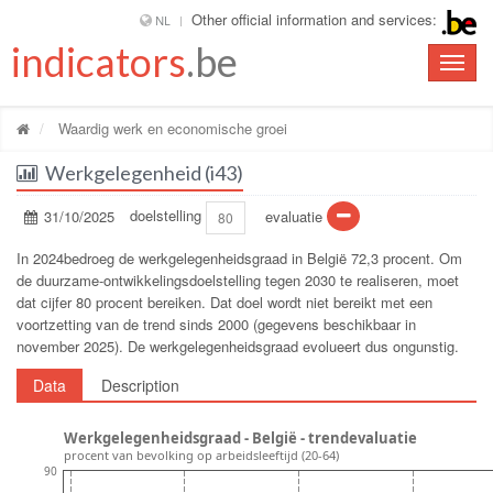
Other official information and services:
NL
indicators
.be
Toggle
naviga
Waardig werk en economische groei
Werkgelegenheid (i43)
31/10/2025
doelstelling
evaluatie
80
In 2024bedroeg de werkgelegenheidsgraad in België 72,3 procent. Om
de duurzame-ontwikkelingsdoelstelling tegen 2030 te realiseren, moet
dat cijfer 80 procent bereiken. Dat doel wordt niet bereikt met een
voortzetting van de trend sinds 2000 (gegevens beschikbaar in
november 2025). De werkgelegenheidsgraad evolueert dus ongunstig.
Data
Description
Werkgelegenheidsgraad - België - trendevaluatie
procent van bevolking op arbeidsleeftijd (20-64)
90