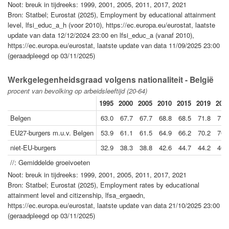
Noot: breuk in tijdreeks: 1999, 2001, 2005, 2011, 2017, 2021
Bron: Statbel; Eurostat (2025), Employment by educational attainment
level, lfsi_educ_a_h (voor 2010), https://ec.europa.eu/eurostat, laatste
update van data 12/12/2024 23:00 en lfsi_educ_a (vanaf 2010),
https://ec.europa.eu/eurostat, laatste update van data 11/09/2025 23:00
(geraadpleegd op 03/11/2025)
Werkgelegenheidsgraad volgens nationaliteit - België
procent van bevolking op arbeidsleeftijd (20-64)
1995
2000
2005
2010
2015
2019
202
Belgen
63.0
67.7
67.7
68.8
68.5
71.8
71.
EU27-burgers m.u.v. Belgen
53.9
61.1
61.5
64.9
66.2
70.2
70.
niet-EU-burgers
32.9
38.3
38.8
42.6
44.7
44.2
40.
//: Gemiddelde groeivoeten
Noot: breuk in tijdreeks: 1999, 2001, 2005, 2011, 2017, 2021
Bron: Statbel; Eurostat (2025), Employment rates by educational
attainment level and citizenship, lfsa_ergaedn,
https://ec.europa.eu/eurostat, laatste update van data 21/10/2025 23:00
(geraadpleegd op 03/11/2025)