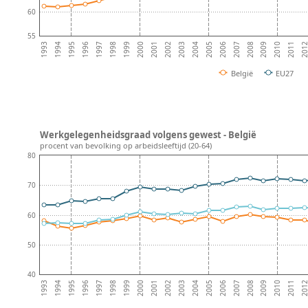
60
55
2008
2007
2006
2005
2004
2003
2002
2001
2000
1999
1998
1997
201
1996
2011
1995
2010
1994
2009
1993
België
EU27
Werkgelegenheidsgraad volgens gewest - België
procent van bevolking op arbeidsleeftijd (20-64)
80
70
60
50
40
2008
2007
2006
2005
2004
2003
2002
2001
2000
1999
1998
1997
201
1996
2011
1995
2010
1994
2009
1993