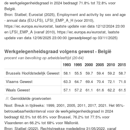
de werkgelegenheidsgraad in 2024 bedraagt 71.8% tot 72.8% voor
België.
Bron: Statbel; Eurostat (2025), Employment and activity by sex and age
- annual data (EU-LFS), LFSI_EMP_A_H (voor 2010),
https://ec.europa.eu/eurostat, laatste update van data 12/12/2024 23:00
en LFSI_EMP_A (vanaf 2010), https://ec.europa.eu/eurostat, laatste
update van data 12/06/2025 23:00:00 (geraadpleegd op 03/11/2025)
Werkgelegenheidsgraad volgens gewest - België
procent van bevolking op arbeidsleeftijd (20-64)
1993
1995
2000
2005
2010
2015
Brussels Hoofdstedelijk Gewest
58.1
55.5
59.7
59.4
59.2
58.7
Vlaams Gewest
63.3
64.7
69.4
70.4
72.1
71.9
Waals Gewest
57.1
57.2
61.1
61.6
62.2
61.5
//: Gemiddelde groeivoeten
Noot: Breuk in tijdreeks: 1999, 2001, 2005, 2011, 2017, 2021. Het 95%-
betrouwbaarheidsinterval voor de werkgelegenheidsgraad in 2024
bedraagt 62.5% tot 65.6% voor Brussel, 76.2% tot 77.5% voor
Vlaanderen en 66.2% tot 68% voor Wallonië.
Bron: Statbel (2022), Rechtstreekse mededeling 31/05/2022, vanaf