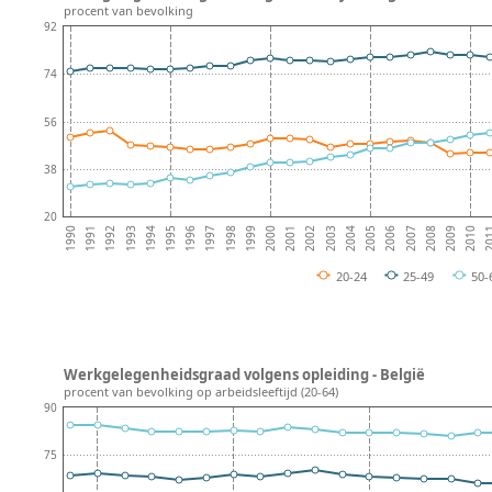
procent van bevolking
92
74
56
38
20
1996
2002
2008
1991
1997
2003
1992
2009
1998
2004
1993
2010
1999
2005
1994
20
2000
2006
1995
2001
1990
2007
20-24
25-49
50-
Werkgelegenheidsgraad volgens opleiding - België
procent van bevolking op arbeidsleeftijd (20-64)
90
75