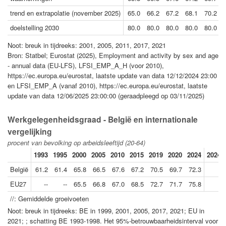
trend en extrapolatie (november 2025)
65.0
66.2
67.2
68.1
70.2
doelstelling 2030
80.0
80.0
80.0
80.0
80.0
Noot: breuk in tijdreeks: 2001, 2005, 2011, 2017, 2021
Bron: Statbel; Eurostat (2025), Employment and activity by sex and age
- annual data (EU-LFS), LFSI_EMP_A_H (voor 2010),
https://ec.europa.eu/eurostat, laatste update van data 12/12/2024 23:00
en LFSI_EMP_A (vanaf 2010), https://ec.europa.eu/eurostat, laatste
update van data 12/06/2025 23:00:00 (geraadpleegd op 03/11/2025)
Werkgelegenheidsgraad - België en internationale
vergelijking
procent van bevolking op arbeidsleeftijd (20-64)
1993
1995
2000
2005
2010
2015
2019
2020
2024
2024/
België
61.2
61.4
65.8
66.5
67.6
67.2
70.5
69.7
72.3
EU27
--
--
65.5
66.8
67.0
68.5
72.7
71.7
75.8
//: Gemiddelde groeivoeten
Noot: breuk in tijdreeks: BE in 1999, 2001, 2005, 2017, 2021; EU in
2021; ; schatting BE 1993-1998. Het 95%-betrouwbaarheidsinterval voor