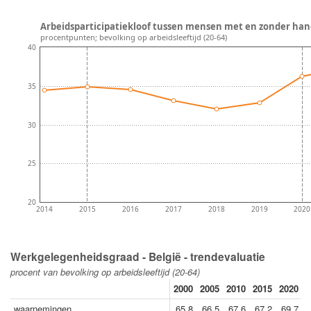
Arbeidsparticipatiekloof tussen mensen met en zonder hand
procentpunten; bevolking op arbeidsleeftijd (20-64)
40
35
30
25
20
2014
2015
2016
2017
2018
2019
2020
Werkgelegenheidsgraad - België - trendevaluatie
procent van bevolking op arbeidsleeftijd (20-64)
2000
2005
2010
2015
2020
2
waarnemingen
65.8
66.5
67.6
67.2
69.7