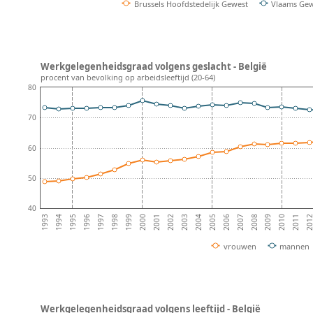
Brussels Hoofdstedelijk Gewest
Vlaams Ge
Werkgelegenheidsgraad volgens geslacht - België
procent van bevolking op arbeidsleeftijd (20-64)
80
70
60
50
40
2008
2007
2006
2005
2004
2003
2002
2001
2000
1999
1998
1997
201
1996
2011
1995
2010
1994
2009
1993
vrouwen
mannen
Werkgelegenheidsgraad volgens leeftijd - België