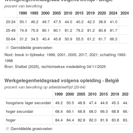
procent van bevolking
1990
1995
2000
2005
2010
2015
2019
2020
2024
2024//
20-24
50.1
46.2
49.7
47.5
44.0
40.2
42.3
38.9
41.0
25-49
74.9
75.9
80.1
80.1
81.2
79.2
81.2
80.8
81.7
50-64
31.2
34.5
40.4
45.8
50.9
55.5
61.2
61.7
66.3
//: Gemiddelde groeivoeten
Noot: breuk in tijdreeks: 1999, 2001, 2005, 2017, 2021; schatting 1993-
1998
Bron: Statbel (2025), rechtstreekse mededeling 04/11/2025
Werkgelegenheidsgraad volgens opleiding - België
procent van bevolking op arbeidsleeftijd (20-64)
1999
2000
2005
2010
2015
2019
2020
hoogstens lager secundair
49.2
50.5
48.8
47.4
44.6
45.3
44.3
hoger secundair
68.4
69.1
68.8
68.0
66.0
68.8
66.6
hoger
84.4
84.4
82.8
82.0
81.9
83.8
83.3
//: Gemiddelde groeivoeten