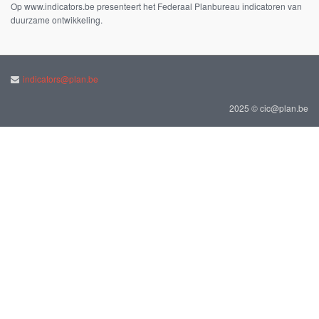
Op www.indicators.be presenteert het Federaal Planbureau indicatoren van
duurzame ontwikkeling.
indicators@plan.be
2025 © cic@plan.be