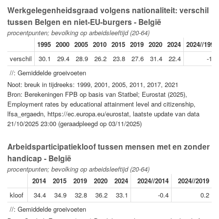
Werkgelegenheidsgraad volgens nationaliteit: verschil
tussen Belgen en niet-EU-burgers - België
procentpunten; bevolking op arbeidsleeftijd (20-64)
1995
2000
2005
2010
2015
2019
2020
2024
2024//1995
verschil
30.1
29.4
28.9
26.2
23.8
27.6
31.4
22.4
-1.0
//: Gemiddelde groeivoeten
Noot: breuk in tijdreeks: 1999, 2001, 2005, 2011, 2017, 2021
Bron: Berekeningen FPB op basis van Statbel; Eurostat (2025),
Employment rates by educational attainment level and citizenship,
lfsa_ergaedn, https://ec.europa.eu/eurostat, laatste update van data
21/10/2025 23:00 (geraadpleegd op 03/11/2025)
Arbeidsparticipatiekloof tussen mensen met en zonder
handicap - België
procentpunten; bevolking op arbeidsleeftijd (20-64)
2014
2015
2019
2020
2024
2024//2014
2024//2019
kloof
34.4
34.9
32.8
36.2
33.1
-0.4
0.2
//: Gemiddelde groeivoeten