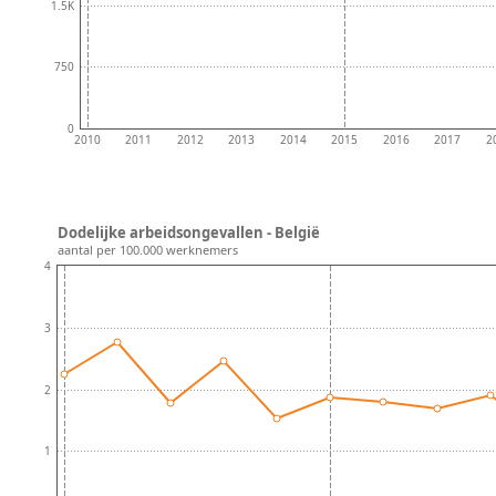
1.5K
750
0
2010
2011
2012
2013
2014
2015
2016
2017
2
Dodelijke arbeidsongevallen - België
aantal per 100.000 werknemers
4
3
2
1