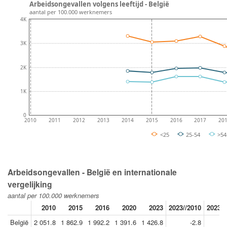
Arbeidsongevallen volgens leeftijd - België
aantal per 100.000 werknemers
4K
3K
2K
1K
0
2010
2011
2012
2013
2014
2015
2016
2017
20
<25
25-54
>5
Arbeidsongevallen - België en internationale
vergelijking
aantal per 100.000 werknemers
2010
2015
2016
2020
2023
2023//2010
2023//
België
2 051.8
1 862.9
1 992.2
1 391.6
1 426.8
-2.8