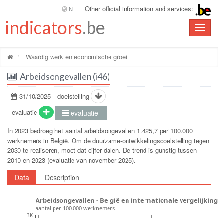
Other official information and services:
NL
indicators
.be
Toggle
naviga
Waardig werk en economische groei
Arbeidsongevallen (i46)
31/10/2025
doelstelling
evaluatie
evaluatie
In 2023 bedroeg het aantal arbeidsongevallen 1.425,7 per 100.000
werknemers in België. Om de duurzame-ontwikkelingsdoelstelling tegen
2030 te realiseren, moet dat cijfer dalen. De trend is gunstig tussen
2010 en 2023 (evaluatie van november 2025).
Data
Description
Arbeidsongevallen - België en internationale vergelijking
aantal per 100.000 werknemers
3K