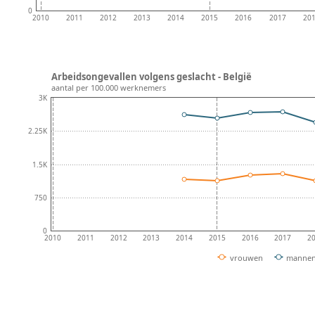
0
2010
2011
2012
2013
2014
2015
2016
2017
20
Arbeidsongevallen volgens geslacht - België
aantal per 100.000 werknemers
3K
2.25K
1.5K
750
0
2010
2011
2012
2013
2014
2015
2016
2017
2
vrouwen
manne