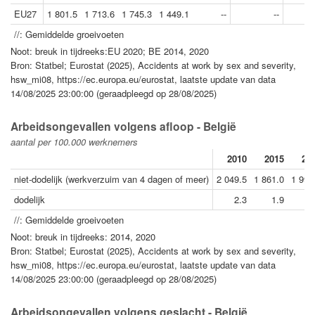
EU27
1 801.5
1 713.6
1 745.3
1 449.1
--
--
//: Gemiddelde groeivoeten
Noot: breuk in tijdreeks:EU 2020; BE 2014, 2020
Bron: Statbel; Eurostat (2025), Accidents at work by sex and severity,
hsw_mi08, https://ec.europa.eu/eurostat, laatste update van data
14/08/2025 23:00:00 (geraadpleegd op 28/08/2025)
Arbeidsongevallen volgens afloop - België
aantal per 100.000 werknemers
2010
2015
20
niet-dodelijk (werkverzuim van 4 dagen of meer)
2 049.5
1 861.0
1 990
dodelijk
2.3
1.9
1
//: Gemiddelde groeivoeten
Noot: breuk in tijdreeks: 2014, 2020
Bron: Statbel; Eurostat (2025), Accidents at work by sex and severity,
hsw_mi08, https://ec.europa.eu/eurostat, laatste update van data
14/08/2025 23:00:00 (geraadpleegd op 28/08/2025)
Arbeidsongevallen volgens geslacht - België