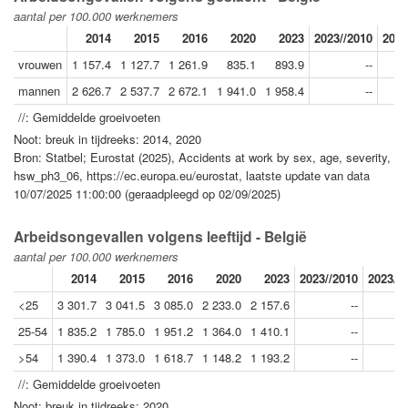
aantal per 100.000 werknemers
2014
2015
2016
2020
2023
2023//2010
2023
vrouwen
1 157.4
1 127.7
1 261.9
835.1
893.9
--
mannen
2 626.7
2 537.7
2 672.1
1 941.0
1 958.4
--
//: Gemiddelde groeivoeten
Noot: breuk in tijdreeks: 2014, 2020
Bron: Statbel; Eurostat (2025), Accidents at work by sex, age, severity,
hsw_ph3_06, https://ec.europa.eu/eurostat, laatste update van data
10/07/2025 11:00:00 (geraadpleegd op 02/09/2025)
Arbeidsongevallen volgens leeftijd - België
aantal per 100.000 werknemers
2014
2015
2016
2020
2023
2023//2010
2023//
<25
3 301.7
3 041.5
3 085.0
2 233.0
2 157.6
--
25-54
1 835.2
1 785.0
1 951.2
1 364.0
1 410.1
--
>54
1 390.4
1 373.0
1 618.7
1 148.2
1 193.2
--
//: Gemiddelde groeivoeten
Noot: breuk in tijdreeks: 2020