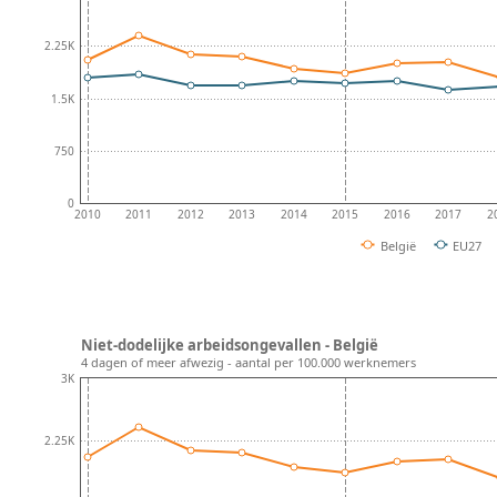
2.25K
1.5K
750
0
2010
2011
2012
2013
2014
2015
2016
2017
2
België
EU27
Niet-dodelijke arbeidsongevallen - België
4 dagen of meer afwezig - aantal per 100.000 werknemers
3K
2.25K