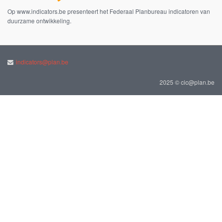
Op www.indicators.be presenteert het Federaal Planbureau indicatoren van
duurzame ontwikkeling.
indicators@plan.be
2025 © cic@plan.be