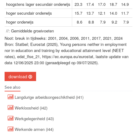
hoogstens lager secundair onderwijs
23.3
17.4
17.0
18.7
14.9
15
hoger secundair onderwijs
15.7
13.7
12.1
14.0
11.7
12
hoger onderwijs
8.6
8.8
7.9
9.2
7.9
7
//: Gemiddelde groeivoeten
Noot: breuk in tijdreeks: 2001, 2004, 2006, 2011, 2017, 2021, 2024
Bron: Statbel; Eurostat (2025), Young persons neither in employment
nor in education and training by educational attainment level (NEET
rates), edat_lfse_21, https://ec.europa.eu/eurostat, laatste update van
data 12/06/2025 23:00 (geraadpleegd op 09/07/2025).
download
See also
Langdurige arbeidsongeschiktheid (i41)
Werkloosheid (i42)
Werkgelegenheid (i43)
Werkende armen (i44)