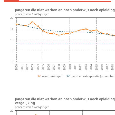
Jongeren die niet werken en noch onderwijs noch opleiding 
procent van 15-29-jarigen
20
15
10
5
0
2001
2016
2002
2017
2003
2018
2004
2005
2006
2007
2008
2009
2010
2011
2012
2013
2014
2000
2015
waarnemingen
trend en extrapolatie (november
Jongeren die niet werken en noch onderwijs noch opleiding 
vergelijking
procent van 15-29-jarigen
20