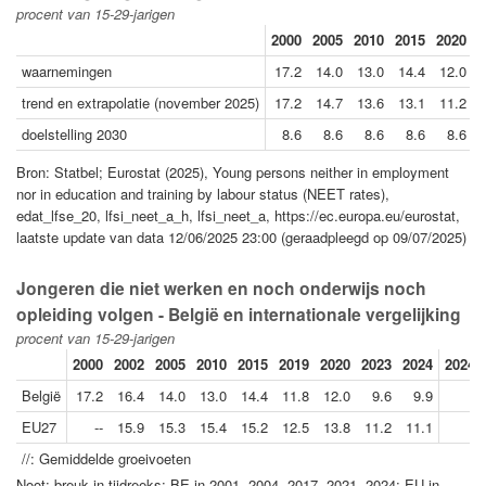
procent van 15-29-jarigen
2000
2005
2010
2015
2020
2
waarnemingen
17.2
14.0
13.0
14.4
12.0
trend en extrapolatie (november 2025)
17.2
14.7
13.6
13.1
11.2
doelstelling 2030
8.6
8.6
8.6
8.6
8.6
Bron: Statbel; Eurostat (2025), Young persons neither in employment
nor in education and training by labour status (NEET rates),
edat_lfse_20, lfsi_neet_a_h, lfsi_neet_a, https://ec.europa.eu/eurostat,
laatste update van data 12/06/2025 23:00 (geraadpleegd op 09/07/2025)
Jongeren die niet werken en noch onderwijs noch
opleiding volgen - België en internationale vergelijking
procent van 15-29-jarigen
2000
2002
2005
2010
2015
2019
2020
2023
2024
2024/
België
17.2
16.4
14.0
13.0
14.4
11.8
12.0
9.6
9.9
EU27
--
15.9
15.3
15.4
15.2
12.5
13.8
11.2
11.1
//: Gemiddelde groeivoeten
Noot: breuk in tijdreeks: BE in 2001, 2004, 2017, 2021, 2024; EU in