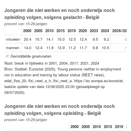
Jongeren die niet werken en noch onderwijs noch
opleiding volgen, volgens geslacht - België
procent van 15-29-jarigen
2000
2005
2010
2015
2019
2020
2023
2024
2024//2000
vrouwen
20.4
15.7
14.1
15.0
12.5
12.4
9.5
9.2
-3.3
mannen
14.0
12.4
11.8
13.9
11.2
11.7
9.8
10.5
-1.2
//: Gemiddelde groeivoeten
Noot: breuk in tijdreeks in 2001, 2004, 2017, 2021, 2024
Bron: Statbel; Eurostat (2025), Young persons neither in employment
nor in education and training by labour status (NEET rates),
edat_lfse_20, lfsi_neet_a_h, lfsi_neet_a, https://ec.europa.eu/eurostat,
laatste update van data 12/06/2025 23:00 (geraadpleegd op
09/07/2025).
Jongeren die niet werken en noch onderwijs noch
opleiding volgen, volgens opleiding - België
procent van 15-29-jarigen
2000
2005
2010
2015
2019
20