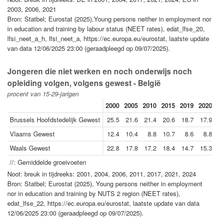
2003, 2006, 2021
Bron: Statbel; Eurostat (2025),Young persons neither in employment nor
in education and training by labour status (NEET rates), edat_lfse_20,
lfsi_neet_a_h, lfsi_neet_a, https://ec.europa.eu/eurostat, laatste update
van data 12/06/2025 23:00 (geraadpleegd op 09/07/2025).
Jongeren die niet werken en noch onderwijs noch
opleiding volgen, volgens gewest - België
procent van 15-29-jarigen
2000
2005
2010
2015
2019
2020
Brussels Hoofdstedelijk Gewest
25.5
21.6
21.4
20.6
18.7
17.9
Vlaams Gewest
12.4
10.4
8.8
10.7
8.6
8.8
Waals Gewest
22.8
17.8
17.2
18.4
14.7
15.3
//: Gemiddelde groeivoeten
Noot: breuk in tijdreeks: 2001, 2004, 2006, 2011, 2017, 2021, 2024
Bron: Statbel; Eurostat (2025), Young persons neither in employment
nor in education and training by NUTS 2 region (NEET rates),
edat_lfse_22, https://ec.europa.eu/eurostat, laatste update van data
12/06/2025 23:00 (geraadpleegd op 09/07/2025).