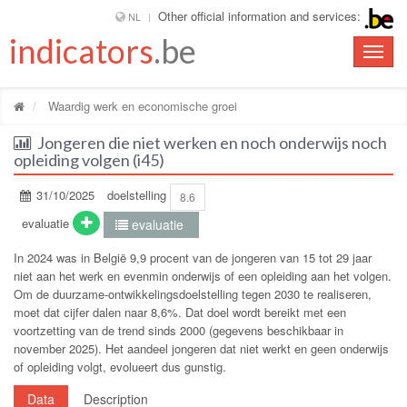
Other official information and services:
NL
indicators
.be
Toggle
naviga
Waardig werk en economische groei
Jongeren die niet werken en noch onderwijs noch
opleiding volgen (i45)
31/10/2025
doelstelling
8.6
evaluatie
evaluatie
In 2024 was in België 9,9 procent van de jongeren van 15 tot 29 jaar
niet aan het werk en evenmin onderwijs of een opleiding aan het volgen.
Om de duurzame-ontwikkelingsdoelstelling tegen 2030 te realiseren,
moet dat cijfer dalen naar 8,6%. Dat doel wordt bereikt met een
voortzetting van de trend sinds 2000 (gegevens beschikbaar in
november 2025). Het aandeel jongeren dat niet werkt en geen onderwijs
of opleiding volgt, evolueert dus gunstig.
Data
Description