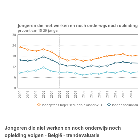
Jongeren die niet werken en noch onderwijs noch opleiding v
procent van 15-29-jarigen
30
24
18
12
6
0
2002
2005
2008
2011
2014
2001
2004
2007
2010
2013
2000
2003
2006
2009
2012
2
hoogstens lager secundair onderwijs
hoger secundai
Jongeren die niet werken en noch onderwijs noch
opleiding volgen - België - trendevaluatie