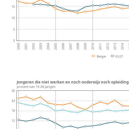
15
10
5
0
2002
2005
2008
2011
2014
2001
2004
2007
2010
2013
2000
2003
2006
2009
2012
2
België
EU27
Jongeren die niet werken en noch onderwijs noch opleiding 
procent van 15-29-jarigen
30
24
18
12