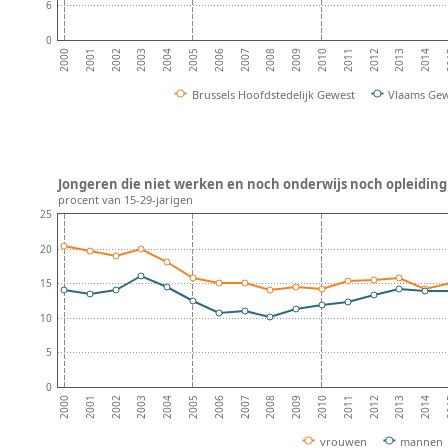
6
0
2002
2005
2008
2011
2014
2001
2004
2007
2010
2013
2000
2003
2006
2009
2012
2
Brussels Hoofdstedelijk Gewest
Vlaams Ge
Jongeren die niet werken en noch onderwijs noch opleiding 
procent van 15-29-jarigen
25
20
15
10
5
0
2002
2005
2008
2011
2014
2001
2004
2007
2010
2013
2000
2003
2006
2009
2012
2
vrouwen
mannen