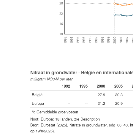
28
22
16
10
1993
1994
1995
1996
1997
1998
1999
2000
2001
2002
2
1992
Nitraat in grondwater - België en international
milligram NO3-N per liter
1992
1995
2000
2005
België
--
--
27.9
30.3
Europa
--
--
21.2
20.9
//: Gemiddelde groeivoeten
Noot: Europa: 18 landen, zie Description
Bron: Eurostat (2025), Nitrate in groundwater, sdg_06_40, h
op 19/0/2025).