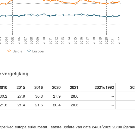
2008
2009
2010
2011
2012
2013
2014
2015
2016
2017
003
2018
2004
2019
2005
2020
2006
2021
2007
2022
België
Europa
e vergelijking
2010
2015
2016
2020
2021
2021//1992
20
30.2
27.9
30.3
27.9
28.6
--
21.6
21.4
21.6
20.4
20.6
--
ttps://ec.europa.eu/eurostat, laatste update van data 24/01/2025 23:00 (gera