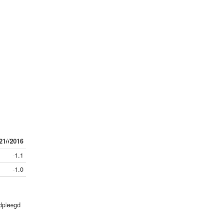
21//2016
-1.1
-1.0
adpleegd