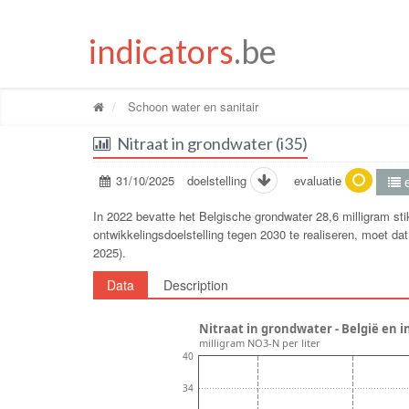
indicators
.be
Schoon water en sanitair
Nitraat in grondwater (i35)
31/10/2025
doelstelling
evaluatie
e
In 2022 bevatte het Belgische grondwater 28,6 milligram sti
ontwikkelingsdoelstelling tegen 2030 te realiseren, moet da
2025).
Data
Description
Nitraat in grondwater - België en i
milligram NO3-N per liter
40
34