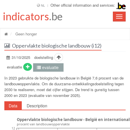
Other official information and services:
NL
indicators
.be
Toggle
naviga
Geen honger
Oppervlakte biologische landbouw (i12)
31/10/2025
doelstelling
evaluatie
evaluatie
In 2023 gebruikte de biologische landbouw in België 7,6 procent van de
landbouwoppervlakte. Om de duurzame-ontwikkelingsdoelstelling tegen
2030 te realiseren, moet dat cijfer stijgen. De trend is gunstig tussen
2000 en 2023 (evaluatie van november 2025).
Data
Description
Oppervlakte biologische landbouw - België en international
procent van landbouwoppervlakte
12