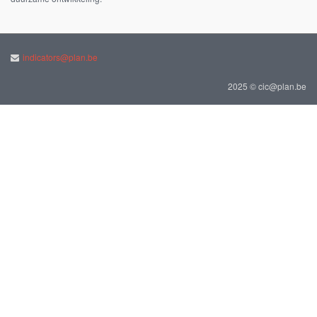
indicators@plan.be
2025 © cic@plan.be