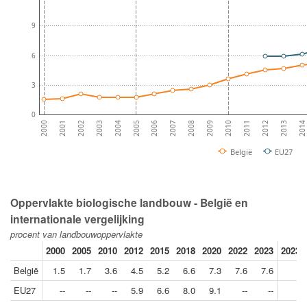
9
6
3
0
2007
2014
2005
2012
2003
2010
2001
2008
2006
2013
2004
2011
2002
2009
2000
België
EU27
Oppervlakte biologische landbouw - België en
internationale vergelijking
procent van landbouwoppervlakte
2000
2005
2010
2012
2015
2018
2020
2022
2023
2023/
België
1.5
1.7
3.6
4.5
5.2
6.6
7.3
7.6
7.6
EU27
--
--
--
5.9
6.6
8.0
9.1
--
--