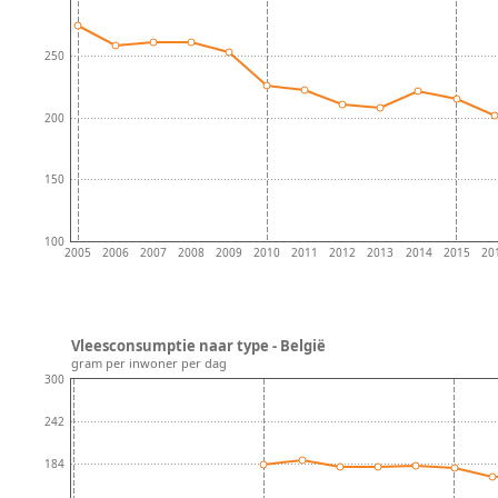
250
200
150
100
2005
2006
2007
2008
2009
2010
2011
2012
2013
2014
2015
20
Vleesconsumptie naar type - België
gram per inwoner per dag
300
242
184