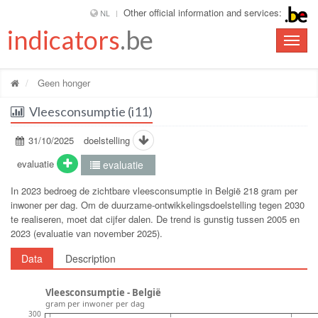
Other official information and services:
NL
indicators
.be
Toggle
naviga
Geen honger
Vleesconsumptie (i11)
31/10/2025
doelstelling
evaluatie
evaluatie
In 2023 bedroeg de zichtbare vleesconsumptie in België 218 gram per
inwoner per dag. Om de duurzame-ontwikkelingsdoelstelling tegen 2030
te realiseren, moet dat cijfer dalen. De trend is gunstig tussen 2005 en
2023 (evaluatie van november 2025).
Data
Description
Vleesconsumptie - België
gram per inwoner per dag
300