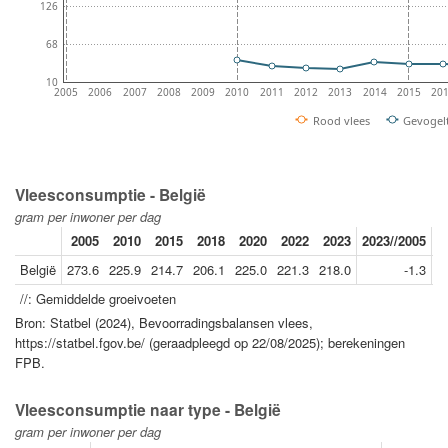
126
68
10
2005
2006
2007
2008
2009
2010
2011
2012
2013
2014
2015
20
Rood vlees
Gevogel
Vleesconsumptie - België
gram per inwoner per dag
2005
2010
2015
2018
2020
2022
2023
2023//2005
2
België
273.6
225.9
214.7
206.1
225.0
221.3
218.0
-1.3
//: Gemiddelde groeivoeten
Bron: Statbel (2024), Bevoorradingsbalansen vlees,
https://statbel.fgov.be/ (geraadpleegd op 22/08/2025); berekeningen
FPB.
Vleesconsumptie naar type - België
gram per inwoner per dag