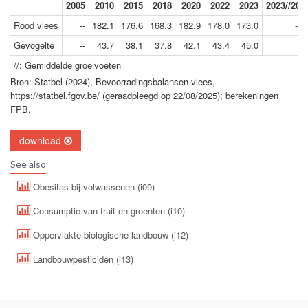
2005
2010
2015
2018
2020
2022
2023
2023//201
Rood vlees
--
182.1
176.6
168.3
182.9
178.0
173.0
-0.
Gevogelte
--
43.7
38.1
37.8
42.1
43.4
45.0
0.
//: Gemiddelde groeivoeten
Bron: Statbel (2024), Bevoorradingsbalansen vlees,
https://statbel.fgov.be/ (geraadpleegd op 22/08/2025); berekeningen
FPB.
download
See also
Obesitas bij volwassenen (i09)
Consumptie van fruit en groenten (i10)
Oppervlakte biologische landbouw (i12)
Landbouwpesticiden (i13)