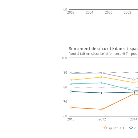
60
2002
2004
2006
2008
Sentiment de sécurité dans l'espac
'tout à fait en sécurité' et 'en sécurité' - p
100
90
80
70
60
2010
2012
2014
quintile 1
qu