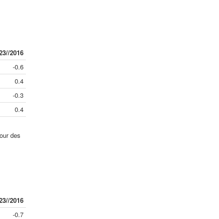
23//2016
-0.6
0.4
-0.3
0.4
jour des
23//2016
-0.7