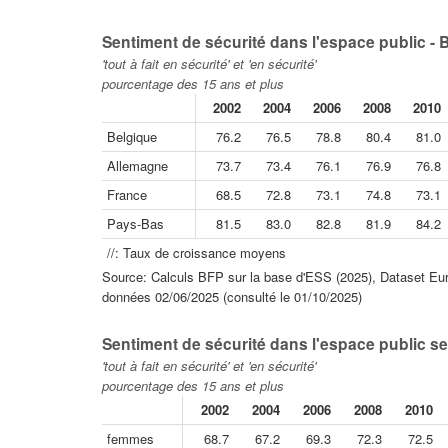
Sentiment de sécurité dans l'espace public - 
'tout à fait en sécurité' et 'en sécurité'
pourcentage des 15 ans et plus
2002
2004
2006
2008
2010
Belgique
76.2
76.5
78.8
80.4
81.0
Allemagne
73.7
73.4
76.1
76.9
76.8
France
68.5
72.8
73.1
74.8
73.1
Pays-Bas
81.5
83.0
82.8
81.9
84.2
//: Taux de croissance moyens
Source: Calculs BFP sur la base d'ESS (2025), Dataset Eur
données 02/06/2025 (consulté le 01/10/2025)
Sentiment de sécurité dans l'espace public se
'tout à fait en sécurité' et 'en sécurité'
pourcentage des 15 ans et plus
2002
2004
2006
2008
2010
femmes
68.7
67.2
69.3
72.3
72.5