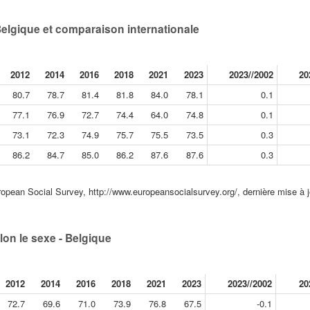
Belgique et comparaison internationale
2012
2014
2016
2018
2021
2023
2023//2002
20
80.7
78.7
81.4
81.8
84.0
78.1
0.1
77.1
76.9
72.7
74.4
64.0
74.8
0.1
73.1
72.3
74.9
75.7
75.5
73.5
0.3
86.2
84.7
85.0
86.2
87.6
87.6
0.3
opean Social Survey, http://www.europeansocialsurvey.org/, dernière mise à 
lon le sexe - Belgique
2012
2014
2016
2018
2021
2023
2023//2002
20
72.7
69.6
71.0
73.9
76.8
67.5
-0.1