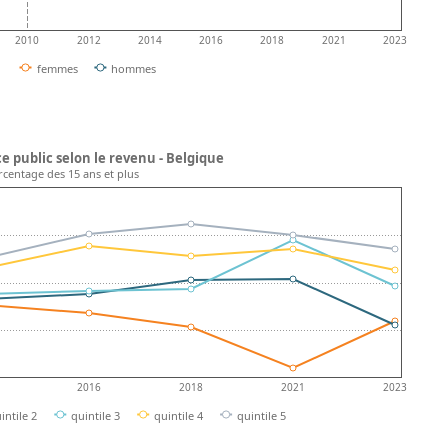
2010
2012
2014
2016
2018
2021
2023
femmes
hommes
e public selon le revenu - Belgique
ourcentage des 15 ans et plus
2016
2018
2021
2023
intile 2
quintile 3
quintile 4
quintile 5