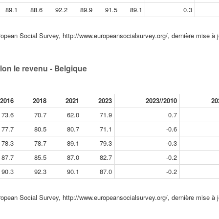
89.1
88.6
92.2
89.9
91.5
89.1
0.3
opean Social Survey, http://www.europeansocialsurvey.org/, dernière mise à 
lon le revenu - Belgique
2016
2018
2021
2023
2023//2010
20
73.6
70.7
62.0
71.9
0.7
77.7
80.5
80.7
71.1
-0.6
78.3
78.7
89.1
79.3
-0.3
87.7
85.5
87.0
82.7
-0.2
90.3
92.3
90.1
87.0
-0.2
opean Social Survey, http://www.europeansocialsurvey.org/, dernière mise à 