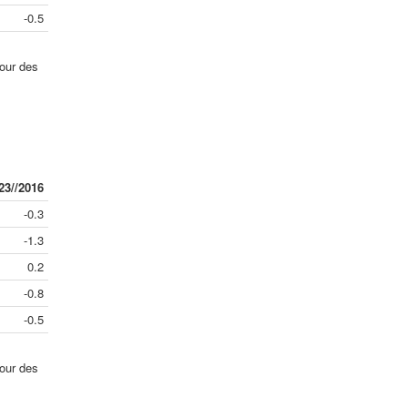
-0.5
jour des
23//2016
-0.3
-1.3
0.2
-0.8
-0.5
jour des