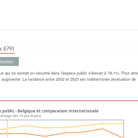
c (i79)
luation
us qui se sentait en sécurité dans lʹespace public sʹélevait à 78,1%. Pour atte
oit augmenter. La tendance entre 2002 et 2023 est indéterminée (évaluation de
e public - Belgique et comparaison internationale
urcentage des 15 ans et plus