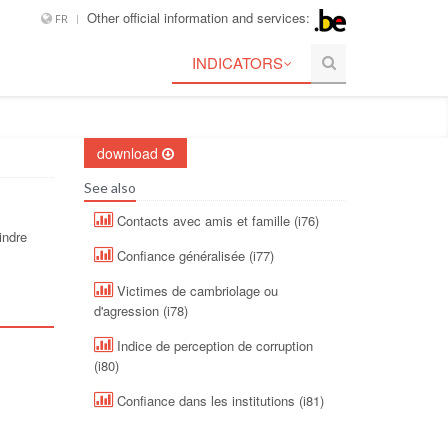
Other official information and services:
FR
INDICATORS
download
See also
Contacts avec amis et famille (i76)
indre
Confiance généralisée (i77)
Victimes de cambriolage ou
d'agression (i78)
Indice de perception de corruption
(i80)
Confiance dans les institutions (i81)