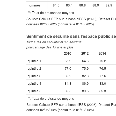
hommes
84.5
86.4
88.8
88.9
89.9
//: Taux de croissance moyens
Source: Calculs BFP sur la base d'ESS (2025), Dataset Eur
données 02/06/2025 (consulté le 01/10/2025)
Sentiment de sécurité dans l'espace public se
'tout à fait en sécurité' et 'en sécurité'
pourcentage des 15 ans et plus
2010
2012
2014
quintile 1
65.9
64.6
75.2
quintile 2
77.0
75.9
76.5
quintile 3
82.2
82.8
77.6
quintile 4
84.8
86.9
83.0
quintile 5
89.5
89.5
85.3
//: Taux de croissance moyens
Source: Calculs BFP sur la base d'ESS (2025), Dataset Eur
données 02/06/2025 (consulté le 01/10/2025)