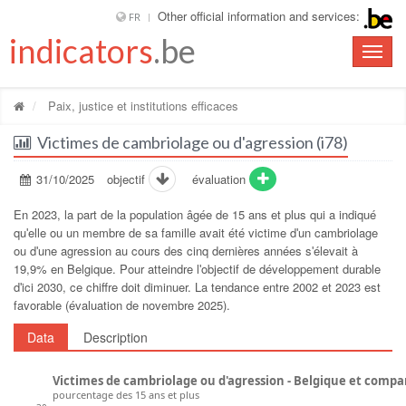
Other official information and services:
FR
indicators
.be
Toggle
naviga
Paix, justice et institutions efficaces
Victimes de cambriolage ou d'agression (i78)
31/10/2025
objectif
évaluation
En 2023, la part de la population âgée de 15 ans et plus qui a indiqué
quʹelle ou un membre de sa famille avait été victime dʹun cambriolage
ou dʹune agression au cours des cinq dernières années sʹélevait à
19,9% en Belgique. Pour atteindre lʹobjectif de développement durable
dʹici 2030, ce chiffre doit diminuer. La tendance entre 2002 et 2023 est
favorable (évaluation de novembre 2025).
Data
Description
Victimes de cambriolage ou d'agression - Belgique et compa
pourcentage des 15 ans et plus