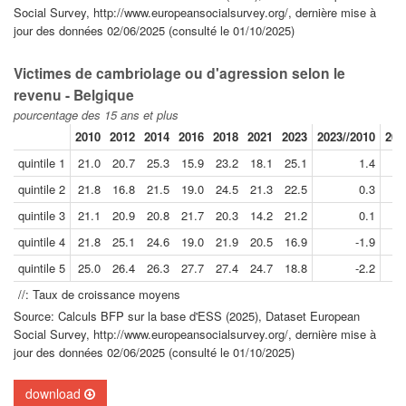
Social Survey, http://www.europeansocialsurvey.org/, dernière mise à
jour des données 02/06/2025 (consulté le 01/10/2025)
Victimes de cambriolage ou d'agression selon le
revenu - Belgique
pourcentage des 15 ans et plus
2010
2012
2014
2016
2018
2021
2023
2023//2010
202
quintile 1
21.0
20.7
25.3
15.9
23.2
18.1
25.1
1.4
quintile 2
21.8
16.8
21.5
19.0
24.5
21.3
22.5
0.3
quintile 3
21.1
20.9
20.8
21.7
20.3
14.2
21.2
0.1
quintile 4
21.8
25.1
24.6
19.0
21.9
20.5
16.9
-1.9
quintile 5
25.0
26.4
26.3
27.7
27.4
24.7
18.8
-2.2
//: Taux de croissance moyens
Source: Calculs BFP sur la base d'ESS (2025), Dataset European
Social Survey, http://www.europeansocialsurvey.org/, dernière mise à
jour des données 02/06/2025 (consulté le 01/10/2025)
download