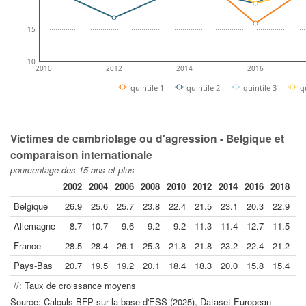
15
10
2010
2012
2014
2016
quintile 1
quintile 2
quintile 3
q
Victimes de cambriolage ou d'agression - Belgique et
comparaison internationale
pourcentage des 15 ans et plus
2002
2004
2006
2008
2010
2012
2014
2016
2018
20
Belgique
26.9
25.6
25.7
23.8
22.4
21.5
23.1
20.3
22.9
1
Allemagne
8.7
10.7
9.6
9.2
9.2
11.3
11.4
12.7
11.5
France
28.5
28.4
26.1
25.3
21.8
21.8
23.2
22.4
21.2
1
Pays-Bas
20.7
19.5
19.2
20.1
18.4
18.3
20.0
15.8
15.4
1
//: Taux de croissance moyens
Source: Calculs BFP sur la base d'ESS (2025), Dataset European