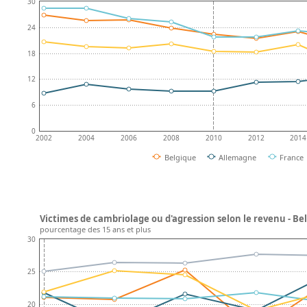
30
24
18
12
6
0
2002
2004
2006
2008
2010
2012
2014
Belgique
Allemagne
France
Victimes de cambriolage ou d'agression selon le revenu - Be
pourcentage des 15 ans et plus
30
25
20