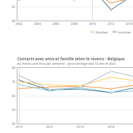
65
60
2002
2004
2006
2008
2010
2012
2014
femmes
hommes
Contacts avec amis et famille selon le revenu - Belgique
au moins une fois par semaine - pourcentage des 15 ans et plus
80
70
60
50
40
2010
2012
2014
2016