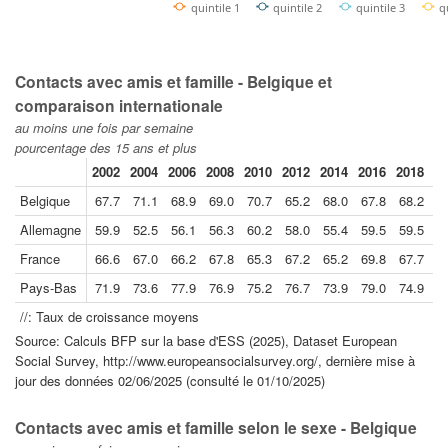
quintile 1
quintile 2
quintile 3
q
Contacts avec amis et famille - Belgique et
comparaison internationale
au moins une fois par semaine
pourcentage des 15 ans et plus
2002
2004
2006
2008
2010
2012
2014
2016
2018
20
Belgique
67.7
71.1
68.9
69.0
70.7
65.2
68.0
67.8
68.2
6
Allemagne
59.9
52.5
56.1
56.3
60.2
58.0
55.4
59.5
59.5
4
France
66.6
67.0
66.2
67.8
65.3
67.2
65.2
69.8
67.7
6
Pays-Bas
71.9
73.6
77.9
76.9
75.2
76.7
73.9
79.0
74.9
7
//: Taux de croissance moyens
Source: Calculs BFP sur la base d'ESS (2025), Dataset European
Social Survey, http://www.europeansocialsurvey.org/, dernière mise à
jour des données 02/06/2025 (consulté le 01/10/2025)
Contacts avec amis et famille selon le sexe - Belgique