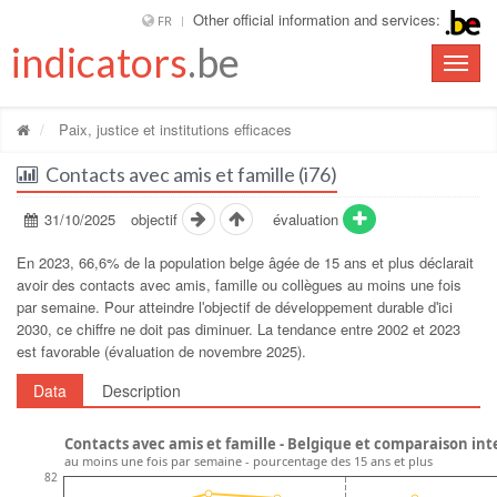
Other official information and services:
FR
indicators
.be
Toggle
naviga
Paix, justice et institutions efficaces
Contacts avec amis et famille (i76)
31/10/2025
objectif
évaluation
En 2023, 66,6% de la population belge âgée de 15 ans et plus déclarait
avoir des contacts avec amis, famille ou collègues au moins une fois
par semaine. Pour atteindre lʹobjectif de développement durable dʹici
2030, ce chiffre ne doit pas diminuer. La tendance entre 2002 et 2023
est favorable (évaluation de novembre 2025).
Data
Description
Contacts avec amis et famille - Belgique et comparaison in
au moins une fois par semaine - pourcentage des 15 ans et plus
82