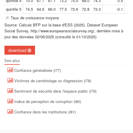
quintile 4
70.0
67.7
67.1
73.2
70.0
68.0
74.3
0.5
quintile 5
74.5
64.5
66.0
77.5
72.6
72.8
73.3
-0.1
//: Taux de croissance moyens
Source: Calculs BFP sur la base d'ESS (2025), Dataset European
Social Survey, http://www.europeansocialsurvey.org/, dernière mise à
jour des données 02/06/2025 (consulté le 01/10/2025)
download
See also
Confiance généralisée (i77)
Victimes de cambriolage ou d'agression (i78)
Sentiment de sécurité dans l'espace public (i79)
Indice de perception de corruption (i80)
Confiance dans les institutions (i81)