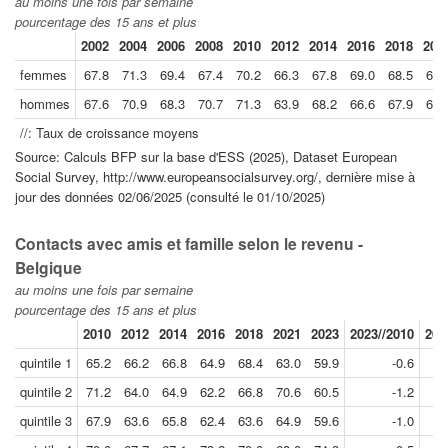
au moins une fois par semaine
pourcentage des 15 ans et plus
2002
2004
2006
2008
2010
2012
2014
2016
2018
202
femmes
67.8
71.3
69.4
67.4
70.2
66.3
67.8
69.0
68.5
68.
hommes
67.6
70.9
68.3
70.7
71.3
63.9
68.2
66.6
67.9
67.
//: Taux de croissance moyens
Source: Calculs BFP sur la base d'ESS (2025), Dataset European
Social Survey, http://www.europeansocialsurvey.org/, dernière mise à
jour des données 02/06/2025 (consulté le 01/10/2025)
Contacts avec amis et famille selon le revenu -
Belgique
au moins une fois par semaine
pourcentage des 15 ans et plus
2010
2012
2014
2016
2018
2021
2023
2023//2010
202
quintile 1
65.2
66.2
66.8
64.9
68.4
63.0
59.9
-0.6
quintile 2
71.2
64.0
64.9
62.2
66.8
70.6
60.5
-1.2
quintile 3
67.9
63.6
65.8
62.4
63.6
64.9
59.6
-1.0