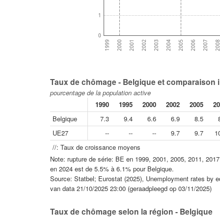
1
0
1999
2000
2001
2002
2003
2004
2005
2006
2007
200
Taux de chômage - Belgique et comparaison i
pourcentage de la population active
1990
1995
2000
2002
2005
20
Belgique
7.3
9.4
6.6
6.9
8.5
UE27
--
--
--
9.7
9.7
1
//: Taux de croissance moyens
Note: rupture de série: BE en 1999, 2001, 2005, 2011, 201
en 2024 est de 5.5% à 6.1% pour Belgique.
Source: Statbel; Eurostat (2025), Unemployment rates by edu
van data 21/10/2025 23:00 (geraadpleegd op 03/11/2025)
Taux de chômage selon la région - Belgique