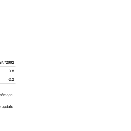
24//2002
-0.8
-2.2
 chômage
e update