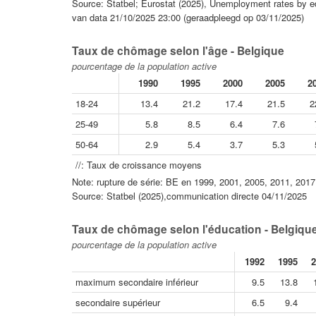
Source: Statbel; Eurostat (2025), Unemployment rates by edu
van data 21/10/2025 23:00 (geraadpleegd op 03/11/2025)
Taux de chômage selon l'âge - Belgique
pourcentage de la population active
1990
1995
2000
2005
2
18-24
13.4
21.2
17.4
21.5
2
25-49
5.8
8.5
6.4
7.6
50-64
2.9
5.4
3.7
5.3
//: Taux de croissance moyens
Note: rupture de série: BE en 1999, 2001, 2005, 2011, 201
Source: Statbel (2025),communication directe 04/11/2025
Taux de chômage selon l'éducation - Belgiqu
pourcentage de la population active
1992
1995
2
maximum secondaire inférieur
9.5
13.8
secondaire supérieur
6.5
9.4