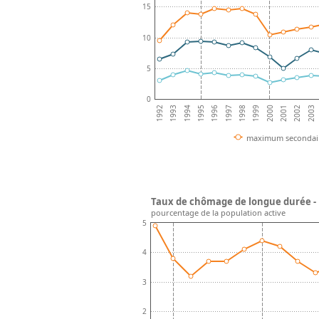
15
10
5
0
1992
1993
1994
1995
1996
1997
1998
1999
2000
2001
2002
2003
maximum secondair
Taux de chômage de longue durée -
pourcentage de la population active
5
4
3
2