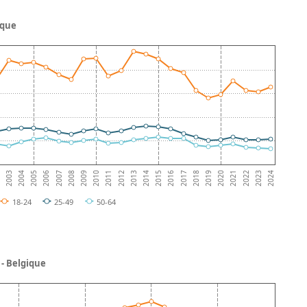
ique
2013
2
2019
2008
2014
2003
2020
2009
2015
2004
2021
2010
2016
2005
2022
2011
2017
2006
2023
2012
2018
2007
2024
18-24
25-49
50-64
- Belgique