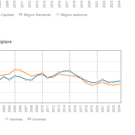
2010
2021
2018
2015
2012
2023
2009
2020
2017
2014
2011
2022
08
2019
2016
2013
2024
-Capitale
Région flamande
Région wallonne
lgique
2013
2
2019
2008
2014
2003
2020
2009
2015
2004
2021
2010
2016
2005
2022
2011
2017
2006
2023
2012
2018
2007
2024
femmes
hommes