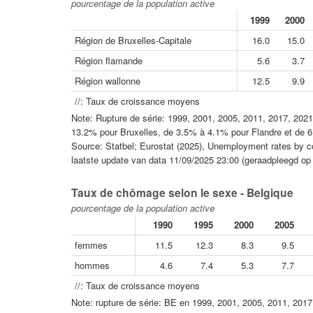
pourcentage de la population active
1999
2000
Région de Bruxelles-Capitale
16.0
15.0
Région flamande
5.6
3.7
Région wallonne
12.5
9.9
//: Taux de croissance moyens
Note: Rupture de série: 1999, 2001, 2005, 2011, 2017, 202
13.2% pour Bruxelles, de 3.5% à 4.1% pour Flandre et de 6
Source: Statbel; Eurostat (2025), Unemployment rates by cou
laatste update van data 11/09/2025 23:00 (geraadpleegd op
Taux de chômage selon le sexe - Belgique
pourcentage de la population active
1990
1995
2000
2005
femmes
11.5
12.3
8.3
9.5
hommes
4.6
7.4
5.3
7.7
//: Taux de croissance moyens
Note: rupture de série: BE en 1999, 2001, 2005, 2011, 201