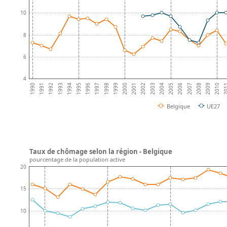
10
8
6
4
1996
2002
2008
1991
1997
2003
1992
2009
1998
2004
1993
2010
1999
2005
1994
20
2000
2006
1995
2001
1990
2007
Belgique
UE27
Taux de chômage selon la région - Belgique
pourcentage de la population active
20
15
10