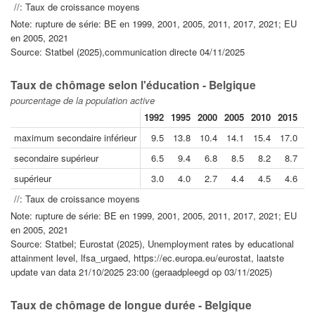
//: Taux de croissance moyens
Note: rupture de série: BE en 1999, 2001, 2005, 2011, 2017, 2021; EU
en 2005, 2021
Source: Statbel (2025),communication directe 04/11/2025
Taux de chômage selon l'éducation - Belgique
pourcentage de la population active
1992
1995
2000
2005
2010
2015
20
maximum secondaire inférieur
9.5
13.8
10.4
14.1
15.4
17.0
1
secondaire supérieur
6.5
9.4
6.8
8.5
8.2
8.7
supérieur
3.0
4.0
2.7
4.4
4.5
4.6
//: Taux de croissance moyens
Note: rupture de série: BE en 1999, 2001, 2005, 2011, 2017, 2021; EU
en 2005, 2021
Source: Statbel; Eurostat (2025), Unemployment rates by educational
attainment level, lfsa_urgaed, https://ec.europa.eu/eurostat, laatste
update van data 21/10/2025 23:00 (geraadpleegd op 03/11/2025)
Taux de chômage de longue durée - Belgique