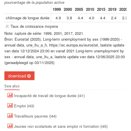
pourcentage de la population active
1999
2000
2005
2010
2015
2019
2020
chômage de longue durée
4.9
3.8
4.4
4.0
4.4
2.4
2.3
//: Taux de croissance moyens
Note: rupture de série: 1999, 2001, 2017, 2021
Bron: Eurostat (2025), Long-term unemployment by sex (1996-2020) -
annual data, une_ltu_a_h, https://ec.europa.eu/eurostat, laatste update
van data 12/12/2024 23:00 en vanaf 2021 Long-term unemployment by
sex - annual data, une_ltu_a, laatste update van data 12/06/2025 23:00
(geraadpleegd op 03/11/2025)
download
See also
Incapacité de travail de longue durée (i41)
Emploi (i43)
Travailleurs pauvres (i44)
Jeunes non scolarisés et sans emploi ni formation (i45)