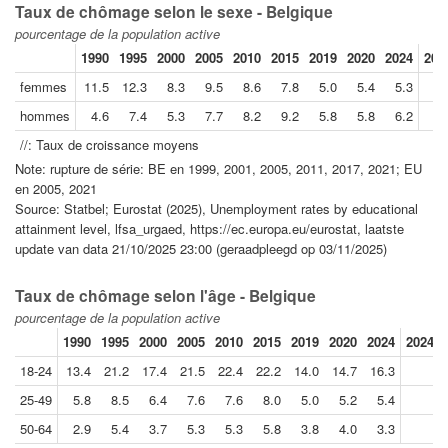
Taux de chômage selon le sexe - Belgique
pourcentage de la population active
1990
1995
2000
2005
2010
2015
2019
2020
2024
202
femmes
11.5
12.3
8.3
9.5
8.6
7.8
5.0
5.4
5.3
hommes
4.6
7.4
5.3
7.7
8.2
9.2
5.8
5.8
6.2
//: Taux de croissance moyens
Note: rupture de série: BE en 1999, 2001, 2005, 2011, 2017, 2021; EU
en 2005, 2021
Source: Statbel; Eurostat (2025), Unemployment rates by educational
attainment level, lfsa_urgaed, https://ec.europa.eu/eurostat, laatste
update van data 21/10/2025 23:00 (geraadpleegd op 03/11/2025)
Taux de chômage selon l'âge - Belgique
pourcentage de la population active
1990
1995
2000
2005
2010
2015
2019
2020
2024
2024//
18-24
13.4
21.2
17.4
21.5
22.4
22.2
14.0
14.7
16.3
25-49
5.8
8.5
6.4
7.6
7.6
8.0
5.0
5.2
5.4
50-64
2.9
5.4
3.7
5.3
5.3
5.8
3.8
4.0
3.3