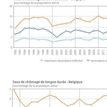
pourcentage de la population active
20
15
10
5
0
1992
1993
1994
1995
1996
1997
1998
1999
2000
2001
2002
2003
2004
2005
2006
2007
2008
2009
2010
2011
2
maximum secondaire inférieur
secondaire s
Taux de chômage de longue durée - Belgique
pourcentage de la population active
5
4