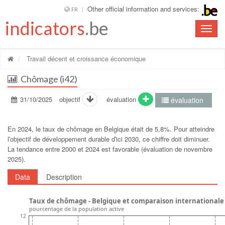
Other official information and services:
FR
indicators
.be
Toggle
naviga
Travail décent et croissance économique
Chômage (i42)
31/10/2025
objectif
évaluation
évaluation
En 2024, le taux de chômage en Belgique était de 5,8%. Pour atteindre
lʹobjectif de développement durable dʹici 2030, ce chiffre doit diminuer.
La tendance entre 2000 et 2024 est favorable (évaluation de novembre
2025).
Data
Description
Taux de chômage - Belgique et comparaison internationale
pourcentage de la population active
12