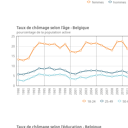
femmes
hommes
Taux de chômage selon l'âge - Belgique
pourcentage de la population active
25
20
15
10
5
0
1996
2002
2008
1991
1997
2003
1992
2009
1998
2004
1993
2010
1999
2005
1994
20
2000
2006
1995
2001
1990
2007
18-24
25-49
50-
Taux de chômage selon l'éducation - Belgique