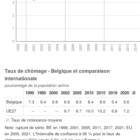
3
2
1
0
1999
2000
2001
2002
2003
2004
2005
2006
2007
2008
2009
2010
2011
2012
2013
2014
Taux de chômage - Belgique et comparaison
internationale
pourcentage de la population active
1990
1995
2000
2002
2005
2010
2015
2019
2020
202
Belgique
7.3
9.4
6.6
6.9
8.5
8.4
8.6
5.4
5.6
5.
UE27
--
--
--
9.7
9.7
10.0
10.2
6.8
7.2
6.
//: Taux de croissance moyens
Note: rupture de série: BE en 1999, 2001, 2005, 2011, 2017, 2021; EU
en 2005, 2021. L?intervalle de confiance à 95 % pour le taux de
chômage en 2024 est de 5.5% à 6.1% pour Belgique.