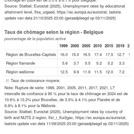
Source: Statbel; Eurostat (2025), Unemployment rates by educational
attainment level, lfsa_urgaed, https://ec.europa.eu/eurostat, laatste
update van data 21/10/2025 23:00 (geraadpleegd op 03/11/2025)
Taux de chômage selon la région - Belgique
pourcentage de la population active
1999
2000
2005
2010
2015
2019
202
Région de Bruxelles-Capitale
16.0
15.0
16.5
17.4
17.5
12.7
12.
Région flamande
5.6
3.7
5.5
5.2
5.2
3.3
3.
Région wallonne
12.5
9.9
11.9
11.5
12.0
7.2
7.
//: Taux de croissance moyens
Note: Rupture de série: 1999, 2001, 2005, 2011, 2017, 2021. L?
intervalle de confiance à 95 % pour le taux de chômage en 2024 est de
10.6% à 13.2% pour Bruxelles, de 3.5% à 4.1% pour Flandre et de
6.9% à 8.1% pour la Wallonie.
Source: Statbel; Eurostat (2025), Unemployment rates by country of
birth and NUTS 2 region, lfst_r_lfur2gac, https://ec.europa.eu/eurostat,
laatste update van data 11/09/2025 23:00 (geraadpleegd op 03/11/2025)