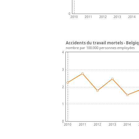
0
2010
2011
2012
2013
2014
Accidents du travail mortels - Belgi
nombre par 100.000 personnes employées
4
3
2
1
0
2010
2011
2012
2013
2014