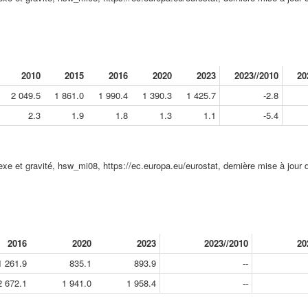
2010
2015
2016
2020
2023
2023//2010
20
2 049.5
1 861.0
1 990.4
1 390.3
1 425.7
-2.8
2.3
1.9
1.8
1.3
1.1
-5.4
exe et gravité, hsw_mi08, https://ec.europa.eu/eurostat, dernière mise à jour 
2016
2020
2023
2023//2010
20
1 261.9
835.1
893.9
--
2 672.1
1 941.0
1 958.4
--