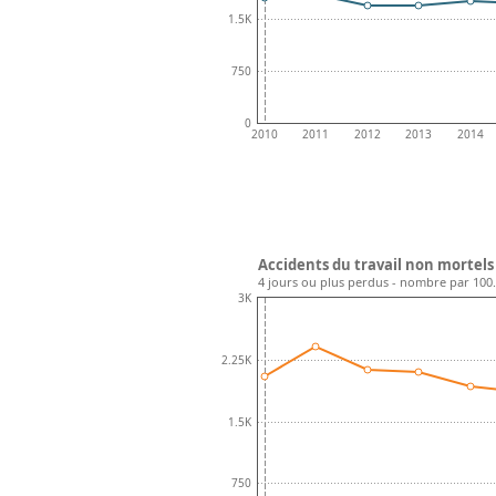
1.5K
750
0
2010
2011
2012
2013
2014
Accidents du travail non mortels
4 jours ou plus perdus - nombre par 10
3K
2.25K
1.5K
750