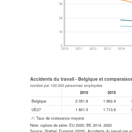
3K
2K
1K
0
2010
2011
2012
2013
2014
Accidents du travail - Belgique et comparaiso
nombre par 100.000 personnes employées
2010
2015
Belgique
2 051.8
1 862.9
UE27
1 801.5
1 713.6
//: Taux de croissance moyens
Note: rupture de série: EU 2020; BE 2014, 2020
Source: Statbel; Eurostat (2025), Accidents du travail par s