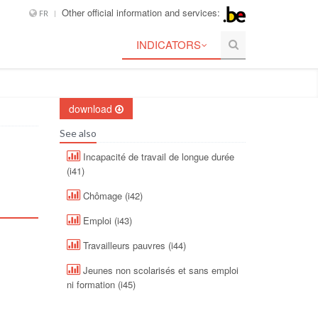
Other official information and services:
FR
INDICATORS
download
See also
Incapacité de travail de longue durée
(i41)
Chômage (i42)
Emploi (i43)
Travailleurs pauvres (i44)
Jeunes non scolarisés et sans emploi
ni formation (i45)