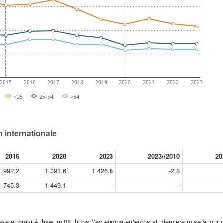
2015
2016
2017
2018
2019
2020
2021
2022
2023
<25
25-54
>54
n internationale
2016
2020
2023
2023//2010
20
1 992.2
1 391.6
1 426.8
-2.8
1 745.3
1 449.1
--
--
exe et gravité, hsw_mi08, https://ec.europa.eu/eurostat, dernière mise à jour 