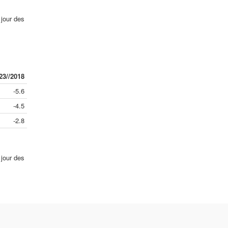
 jour des
23//2018
-5.6
-4.5
-2.8
 jour des