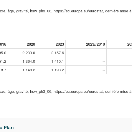
sexe, âge, gravité, hsw_ph3_06, https://ec.europa.eu/eurostat, dernière mise à
016
2020
2023
2023//2010
20
85.0
2 233.0
2 157.6
--
51.2
1 364.0
1 410.1
--
18.7
1 148.2
1 193.2
--
sexe, âge, gravité, hsw_ph3_06, https://ec.europa.eu/eurostat, dernière mise à