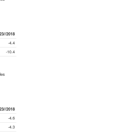
23//2018
-4.4
-10.4
des
23//2018
-4.6
-4.3