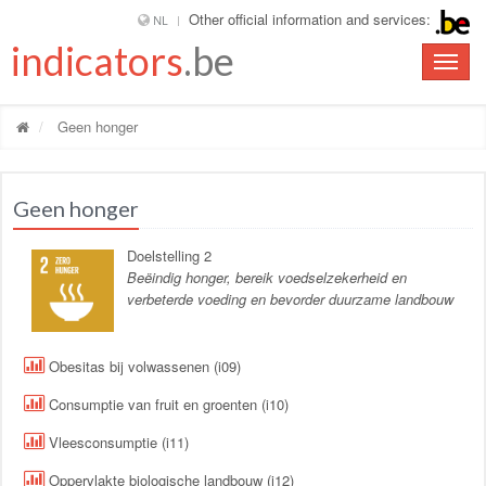
Other official information and services:
NL
indicators
.be
Toggle
naviga
Geen honger
Geen honger
Doelstelling 2
Beëindig honger, bereik voedselzekerheid en
verbeterde voeding en bevorder duurzame landbouw
Obesitas bij volwassenen (i09)
Consumptie van fruit en groenten (i10)
Vleesconsumptie (i11)
Oppervlakte biologische landbouw (i12)