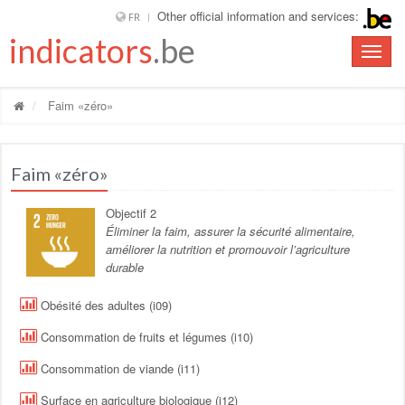
Other official information and services:
FR
indicators
.be
Toggle
naviga
Faim «zéro»
Faim «zéro»
Objectif 2
Éliminer la faim, assurer la sécurité alimentaire,
améliorer la nutrition et promouvoir l’agriculture
durable
Obésité des adultes (i09)
Consommation de fruits et légumes (i10)
Consommation de viande (i11)
Surface en agriculture biologique (i12)