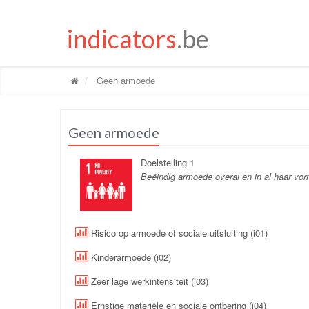
indicators
.be
Geen armoede
Geen armoede
Doelstelling 1
Beëindig armoede overal en in al haar vo
Risico op armoede of sociale uitsluiting (i01)
Kinderarmoede (i02)
Zeer lage werkintensiteit (i03)
Ernstige materiële en sociale ontbering (i04)