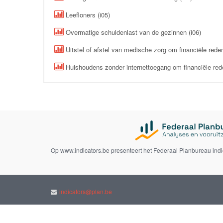
Leefloners (i05)
Overmatige schuldenlast van de gezinnen (i06)
Uitstel of afstel van medische zorg om financiële reden
Huishoudens zonder internettoegang om financiële red
Op www.indicators.be presenteert het Federaal Planbureau ind
indicators@plan.be