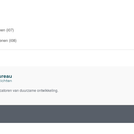
en (i07)
enen (i08)
icatoren van duurzame ontwikkeling.