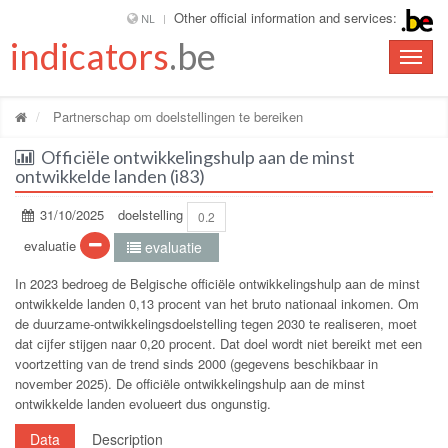
Other official information and services:
NL
indicators
.be
Toggle
naviga
Partnerschap om doelstellingen te bereiken
Officiële ontwikkelingshulp aan de minst
ontwikkelde landen (i83)
31/10/2025
doelstelling
0.2
evaluatie
evaluatie
In 2023 bedroeg de Belgische officiële ontwikkelingshulp aan de minst
ontwikkelde landen 0,13 procent van het bruto nationaal inkomen. Om
de duurzame-ontwikkelingsdoelstelling tegen 2030 te realiseren, moet
dat cijfer stijgen naar 0,20 procent. Dat doel wordt niet bereikt met een
voortzetting van de trend sinds 2000 (gegevens beschikbaar in
november 2025). De officiële ontwikkelingshulp aan de minst
ontwikkelde landen evolueert dus ongunstig.
Data
Description