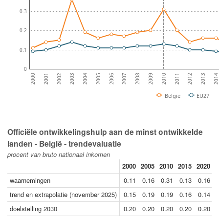
0.3
0.2
0.1
0
2012
2001
2013
2002
201
2003
2004
2005
2006
2007
2008
2009
2010
2011
2000
België
EU27
Officiële ontwikkelingshulp aan de minst ontwikkelde
landen - België - trendevaluatie
procent van bruto nationaal inkomen
2000
2005
2010
2015
2020
2
waarnemingen
0.11
0.16
0.31
0.13
0.16
trend en extrapolatie (november 2025)
0.15
0.19
0.19
0.16
0.14
doelstelling 2030
0.20
0.20
0.20
0.20
0.20