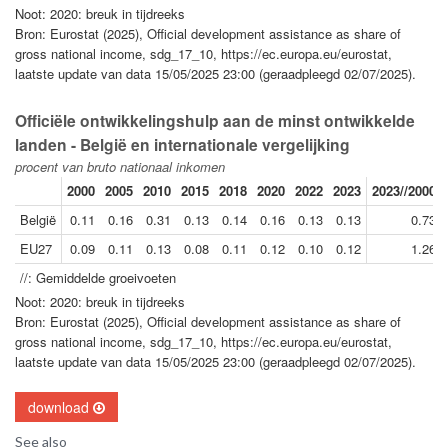
Noot: 2020: breuk in tijdreeks
Bron: Eurostat (2025), Official development assistance as share of
gross national income, sdg_17_10, https://ec.europa.eu/eurostat,
laatste update van data 15/05/2025 23:00 (geraadpleegd 02/07/2025).
Officiële ontwikkelingshulp aan de minst ontwikkelde
landen - België en internationale vergelijking
procent van bruto nationaal inkomen
2000
2005
2010
2015
2018
2020
2022
2023
2023//2000
België
0.11
0.16
0.31
0.13
0.14
0.16
0.13
0.13
0.73
EU27
0.09
0.11
0.13
0.08
0.11
0.12
0.10
0.12
1.26
//: Gemiddelde groeivoeten
Noot: 2020: breuk in tijdreeks
Bron: Eurostat (2025), Official development assistance as share of
gross national income, sdg_17_10, https://ec.europa.eu/eurostat,
laatste update van data 15/05/2025 23:00 (geraadpleegd 02/07/2025).
download
See also