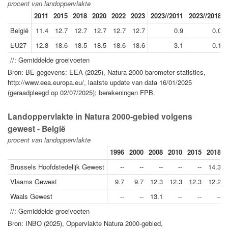
procent van landoppervlakte
2011
2015
2018
2020
2022
2023
2023//2011
2023//2018
België
11.4
12.7
12.7
12.7
12.7
12.7
0.9
0.0
EU27
12.8
18.6
18.5
18.5
18.6
18.6
3.1
0.1
//: Gemiddelde groeivoeten
Bron: BE-gegevens: EEA (2025), Natura 2000 barometer statistics,
http://www.eea.europa.eu/, laatste update van data 16/01/2025
(geraadpleegd op 02/07/2025); berekeningen FPB.
Landoppervlakte in Natura 2000-gebied volgens
gewest - België
procent van landoppervlakte
1996
2000
2008
2010
2015
2018
Brussels Hoofdstedelijk Gewest
--
--
--
--
--
14.3
Vlaams Gewest
9.7
9.7
12.3
12.3
12.3
12.2
Waals Gewest
--
--
13.1
--
--
--
//: Gemiddelde groeivoeten
Bron: INBO (2025), Oppervlakte Natura 2000-gebied,