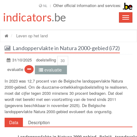
Other official information and services:
NL
indicators
.be
Toggle
naviga
Leven op het land
Landoppervlakte in Natura 2000-gebied (i72)
31/10/2025
doelstelling
30
evaluatie
evaluatie
In 2023 was 12,7 procent van de Belgische landoppervlakte Natura
2000-gebied. Om de duurzame-ontwikkelingsdoelstelling te realiseren,
moet dat cijfer tegen 2030 minstens 30 procent bedragen. Dat doel
wordt niet bereikt met een voortzetting van de trend sinds 2011
(gegevens beschikbaar in november 2025). De Belgische
landoppervlakte Natura 2000-gebied evolueert dus ongunstig.
Data
Description
Landoppervlakte in Natura 2000-gebied - België - trendeval