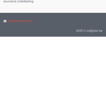
duurzame ontwikkeling.
indicators@plan.be
2025 © cic@plan.be