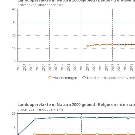
procent van landoppervlakte
40
30
20
10
0
2002
2007
2012
2017
2004
2009
2014
2001
2006
2011
2016
2003
2008
2013
2018
2000
2005
2010
2015
waarnemingen
trend en extrapolatie (novemb
Landoppervlakte in Natura 2000-gebied - België en internat
procent van landoppervlakte
20
15