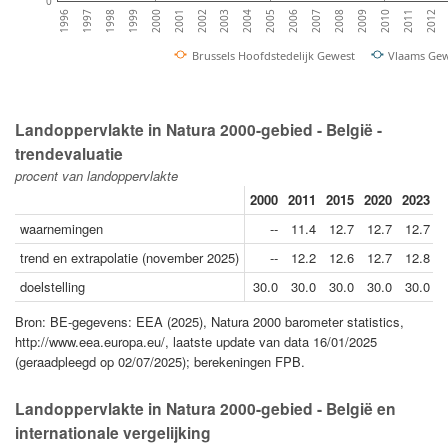
0
2000
2004
2008
2012
1997
2001
2005
2009
1998
2002
2006
2010
1999
2003
2007
2011
1996
Brussels Hoofdstedelijk Gewest
Vlaams Ge
Landoppervlakte in Natura 2000-gebied - België -
trendevaluatie
procent van landoppervlakte
2000
2011
2015
2020
2023
2
waarnemingen
--
11.4
12.7
12.7
12.7
trend en extrapolatie (november 2025)
--
12.2
12.6
12.7
12.8
doelstelling
30.0
30.0
30.0
30.0
30.0
Bron: BE-gegevens: EEA (2025), Natura 2000 barometer statistics,
http://www.eea.europa.eu/, laatste update van data 16/01/2025
(geraadpleegd op 02/07/2025); berekeningen FPB.
Landoppervlakte in Natura 2000-gebied - België en
internationale vergelijking