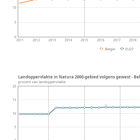
10
5
0
2011
2012
2013
2014
2015
2016
2017
2018
België
EU27
Landoppervlakte in Natura 2000-gebied volgens gewest - Be
procent van landoppervlakte
20
15
10
5