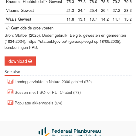
Brussels Hoofdstedelijk Gewest
75.3
77.3
78.0
78.5
79.2
79.8
Vlaams Gewest
21.3
24.4
25.4
26.4
27.2
28.3
Waals Gewest
11.8
13.1
13.7
14.2
14.7
15.2
//: Gemiddelde groeivoeten
Bron: Statbel (2025), Bodemgebruik. België, gewesten en gemeenten
(1834-2024), https://statbel.fgov.be/ (geraadpleegd op 18/09/2025);
berekeningen FPB.
download
See also
Landoppervlakte in Natura 2000-gebied (i72)
Bossen met FSC- of PEFC-label (i73)
Populatie akkervogels (i74)