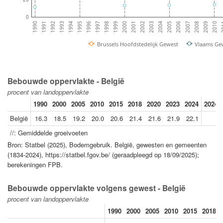
0
1998
2006
1997
2005
1996
2004
1995
2003
1994
2
2002
1993
2010
2001
2009
1992
2000
1991
2008
1999
1990
2007
Brussels Hoofdstedelijk Gewest
Vlaams Ge
Bebouwde oppervlakte - België
procent van landoppervlakte
1990
2000
2005
2010
2015
2018
2020
2023
2024
2024/
België
16.3
18.5
19.2
20.0
20.6
21.4
21.6
21.9
22.1
//: Gemiddelde groeivoeten
Bron: Statbel (2025), Bodemgebruik. België, gewesten en gemeenten
(1834-2024), https://statbel.fgov.be/ (geraadpleegd op 18/09/2025);
berekeningen FPB.
Bebouwde oppervlakte volgens gewest - België
procent van landoppervlakte
1990
2000
2005
2010
2015
2018