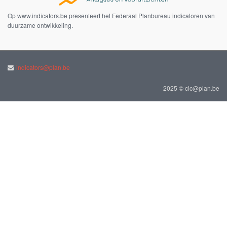
Op www.indicators.be presenteert het Federaal Planbureau indicatoren van
duurzame ontwikkeling.
indicators@plan.be
2025 © cic@plan.be