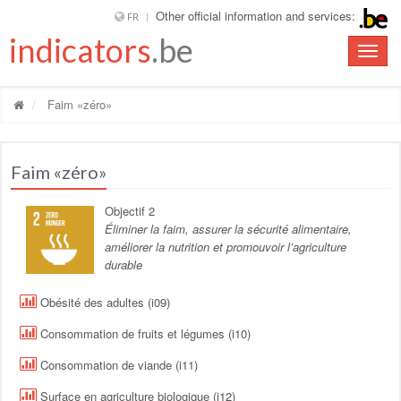
Other official information and services:
FR
indicators
.be
Toggle
naviga
Faim «zéro»
Faim «zéro»
Objectif 2
Éliminer la faim, assurer la sécurité alimentaire,
améliorer la nutrition et promouvoir l’agriculture
durable
Obésité des adultes (i09)
Consommation de fruits et légumes (i10)
Consommation de viande (i11)
Surface en agriculture biologique (i12)