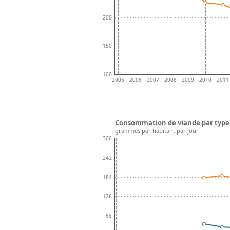
200
150
100
2005
2006
2007
2008
2009
2010
2011
Consommation de viande par type 
grammes par habitant par jour
300
242
184
126
68