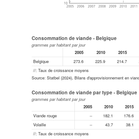
10
2005
2006
2007
2008
2009
2010
2011
Consommation de viande - Belgique
grammes par habitant par jour
2005
2010
2015
Belgique
273.6
225.9
214.7
//: Taux de croissance moyens
Source: Statbel (2024), Bilans d'approvisionnement en viande
Consommation de viande par type - Belgique
grammes par habitant par jour
2005
2010
2015
Viande rouge
--
182.1
176.6
Volaille
--
43.7
38.1
//: Taux de croissance moyens