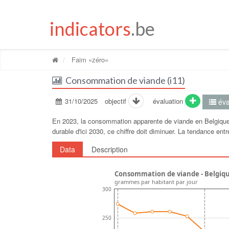
indicators
.be
Faim «zéro»
Consommation de viande (i11)
31/10/2025
objectif
évaluation
éva
En 2023, la consommation apparente de viande en Belgique é
durable d'ici 2030, ce chiffre doit diminuer. La tendance en
Data
Description
Consommation de viande - Belgiq
grammes par habitant par jour
300
250