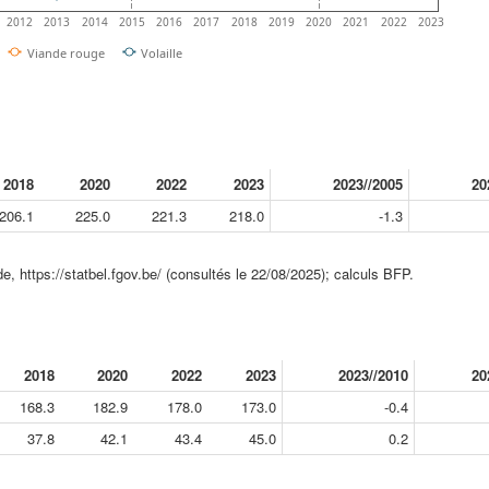
2012
2013
2014
2015
2016
2017
2018
2019
2020
2021
2022
2023
Viande rouge
Volaille
2018
2020
2022
2023
2023//2005
20
206.1
225.0
221.3
218.0
-1.3
, https://statbel.fgov.be/ (consultés le 22/08/2025); calculs BFP.
2018
2020
2022
2023
2023//2010
20
168.3
182.9
178.0
173.0
-0.4
37.8
42.1
43.4
45.0
0.2