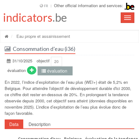
Other official information and services:
FR
indicators
.be
Toggle
naviga
Eau propre et assainissement
Consommation d’eau (i36)
31/10/2025
objectif
20
évaluation
évaluation
En 2022, l’indice d’exploitation de l’eau plus (WEI+) était de 5,2% en
Belgique. Pour atteindre lʹobjectif de développement durable dʹici 2030,
ce chiffre doit rester en-dessous de 20%. En prolongeant la tendance
observée depuis 2000, cet objectif sera atteint (données disponibles en
novembre 2025). L’indice d’exploitation de l’eau plus évolue donc de
façon favorable.
Data
Description
Consommation d'eau - Belgique - évaluation de la tendance