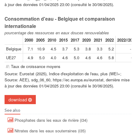
à jour des données 01/04/2025 23:00 (consulté le 30/06/2025).
Consommation d'eau - Belgique et comparaison
internationale
pourcentage des ressources en eaux douces renouvelables
2000
2005
2010
2015
2017
2020
2021
2022
2022//200
Belgique
7.1
10.9
4.5
3.7
5.3
3.8
3.3
5.2
-1.
UE27
4.9
5.0
4.0
4.6
5.0
4.6
4.6
5.8
0.
//: Taux de croissance moyens
Source: Eurostat (2025), Indice d'exploitation de l'eau, plus (WEI+;
Source: AEE), sdg_06_60, https://ec.europa.eu/eurostat, dernière mise
à jour des données 01/04/2025 23:00 (consulté le 30/06/2025).
download
See also
Phosphates dans les eaux de rivière (i34)
Nitrates dans les eaux souterraines (i35)