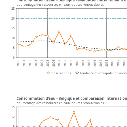
pourcentage des ressources en eaux douces renouvelables
25
20
15
10
5
0
2001
2016
2002
2017
2003
2018
2004
2005
2006
2007
2008
2009
2010
2011
2012
2013
2014
2000
2015
observations
tendance et extrapolation (no
Consommation d'eau - Belgique et comparaison internatio
pourcentage des ressources en eaux douces renouvelables
15
12
9