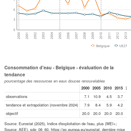
6
3
0
2007
2003
2010
2006
2002
2013
2009
2005
2001
2012
2008
2004
2000
2011
Belgique
UE27
Consommation d'eau - Belgique - évaluation de la
tendance
pourcentage des ressources en eaux douces renouvelables
2000
2005
2010
2015
20
observations
7.1
10.9
4.5
3.7
3
tendance et extrapolation (novembre 2024)
7.9
8.4
5.9
4.2
3
objectif
20.0
20.0
20.0
20.0
20
Source: Eurostat (2025), Indice d'exploitation de l'eau, plus (WEI+;
Source: AEE), sdg_06_60, https://ec.europa.eu/eurostat, dernière mise