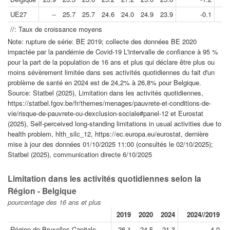
UE27
--
25.7
25.7
24.6
24.0
24.9
23.9
-0.1
//: Taux de croissance moyens
Note: rupture de série: BE 2019; collecte des données BE 2020
impactée par la pandémie de Covid-19 L'intervalle de confiance à 95 %
pour la part de la population de 16 ans et plus qui déclare être plus ou
moins sévèrement limitée dans ses activités quotidiennes du fait d'un
problème de santé en 2024 est de 24,2% à 26,8% pour Belgique.
Source: Statbel (2025), Limitation dans les activités quotidiennes,
https://statbel.fgov.be/fr/themes/menages/pauvrete-et-conditions-de-
vie/risque-de-pauvrete-ou-dexclusion-sociale#panel-12 et Eurostat
(2025), Self-perceived long-standing limitations in usual activities due to
health problem, hlth_silc_12, https://ec.europa.eu/eurostat, dernière
mise à jour des données 01/10/2025 11:00 (consultés le 02/10/2025);
Statbel (2025), communication directe 6/10/2025
Limitation dans les activités quotidiennes selon la
Région - Belgique
pourcentage des 16 ans et plus
2019
2020
2024
2024//2019
Région de Bruxelles-Capitale
26.1
24.5
21.3
-4.0