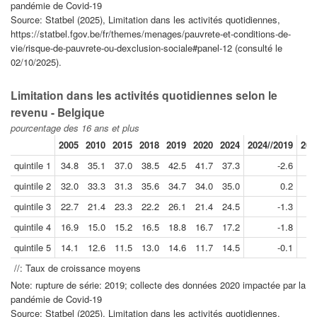
pandémie de Covid-19
Source: Statbel (2025), Limitation dans les activités quotidiennes,
https://statbel.fgov.be/fr/themes/menages/pauvrete-et-conditions-de-
vie/risque-de-pauvrete-ou-dexclusion-sociale#panel-12 (consulté le
02/10/2025).
Limitation dans les activités quotidiennes selon le
revenu - Belgique
pourcentage des 16 ans et plus
2005
2010
2015
2018
2019
2020
2024
2024//2019
201
quintile 1
34.8
35.1
37.0
38.5
42.5
41.7
37.3
-2.6
quintile 2
32.0
33.3
31.3
35.6
34.7
34.0
35.0
0.2
quintile 3
22.7
21.4
23.3
22.2
26.1
21.4
24.5
-1.3
quintile 4
16.9
15.0
15.2
16.5
18.8
16.7
17.2
-1.8
quintile 5
14.1
12.6
11.5
13.0
14.6
11.7
14.5
-0.1
//: Taux de croissance moyens
Note: rupture de série: 2019; collecte des données 2020 impactée par la
pandémie de Covid-19
Source: Statbel (2025), Limitation dans les activités quotidiennes,