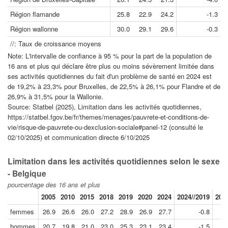
Région flamande
25.8
22.9
24.2
-1.3
Région wallonne
30.0
29.1
29.6
-0.3
//: Taux de croissance moyens
Note: L'intervalle de confiance à 95 % pour la part de la population de
16 ans et plus qui déclare être plus ou moins sévèrement limitée dans
ses activités quotidiennes du fait d'un problème de santé en 2024 est
de 19,2% à 23,3% pour Bruxelles, de 22,5% à 26,1% pour Flandre et de
26,9% à 31,5% pour la Wallonie.
Source: Statbel (2025), Limitation dans les activités quotidiennes,
https://statbel.fgov.be/fr/themes/menages/pauvrete-et-conditions-de-
vie/risque-de-pauvrete-ou-dexclusion-sociale#panel-12 (consulté le
02/10/2025) et communication directe 6/10/2025
Limitation dans les activités quotidiennes selon le sexe
- Belgique
pourcentage des 16 ans et plus
2005
2010
2015
2018
2019
2020
2024
2024//2019
201
femmes
26.9
26.6
26.0
27.2
28.9
26.9
27.7
-0.8
hommes
20.7
19.8
21.0
23.0
25.3
23.1
23.4
-1.5