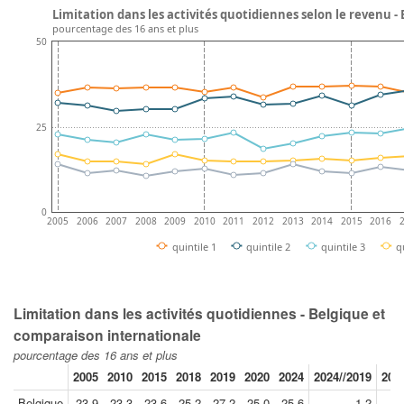
Limitation dans les activités quotidiennes selon le revenu -
pourcentage des 16 ans et plus
50
25
0
2005
2006
2007
2008
2009
2010
2011
2012
2013
2014
2015
2016
quintile 1
quintile 2
quintile 3
q
Limitation dans les activités quotidiennes - Belgique et
comparaison internationale
pourcentage des 16 ans et plus
2005
2010
2015
2018
2019
2020
2024
2024//2019
201
Belgique
23.9
23.3
23.6
25.2
27.2
25.0
25.6
-1.2