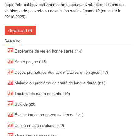
https://statbel.fgov.be/fr/themes/menages/pauvrete-et-conditions-de-
vie/risque-de-pauvrete-ou-dexclusion-sociale#panel-12 (consulté le
02/10/2025).
download
See also
Espérance de vie en bonne santé (i14)
Santé perçue (i15)
Décès prématurés dus aux maladies chroniques (i17)
Maladie ou problème de santé de longue durée (i18)
Troubles de santé mentale (i19)
Suicide (i20)
Évaluation de sa propre existence (i21)
Consommation d'alcool (i22)
Morts sur les routes (i23)