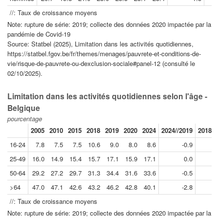
//: Taux de croissance moyens
Note: rupture de série: 2019; collecte des données 2020 impactée par la
pandémie de Covid-19
Source: Statbel (2025), Limitation dans les activités quotidiennes,
https://statbel.fgov.be/fr/themes/menages/pauvrete-et-conditions-de-
vie/risque-de-pauvrete-ou-dexclusion-sociale#panel-12 (consulté le
02/10/2025).
Limitation dans les activités quotidiennes selon l'âge -
Belgique
pourcentage
2005
2010
2015
2018
2019
2020
2024
2024//2019
2018//
16-24
7.8
7.5
7.5
10.6
9.0
8.0
8.6
-0.9
25-49
16.0
14.9
15.4
15.7
17.1
15.9
17.1
0.0
50-64
29.2
27.2
29.7
31.3
34.4
31.6
33.6
-0.5
>64
47.0
47.1
42.6
43.2
46.2
42.8
40.1
-2.8
//: Taux de croissance moyens
Note: rupture de série: 2019; collecte des données 2020 impactée par la