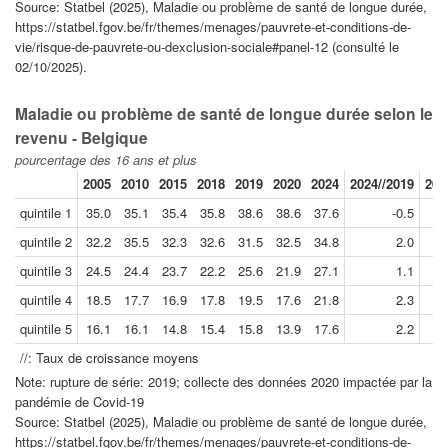
Source: Statbel (2025), Maladie ou problème de santé de longue durée,
https://statbel.fgov.be/fr/themes/menages/pauvrete-et-conditions-de-
vie/risque-de-pauvrete-ou-dexclusion-sociale#panel-12 (consulté le
02/10/2025).
Maladie ou problème de santé de longue durée selon le
revenu - Belgique
pourcentage des 16 ans et plus
2005
2010
2015
2018
2019
2020
2024
2024//2019
201
quintile 1
35.0
35.1
35.4
35.8
38.6
38.6
37.6
-0.5
quintile 2
32.2
35.5
32.3
32.6
31.5
32.5
34.8
2.0
quintile 3
24.5
24.4
23.7
22.2
25.6
21.9
27.1
1.1
quintile 4
18.5
17.7
16.9
17.8
19.5
17.6
21.8
2.3
quintile 5
16.1
16.1
14.8
15.4
15.8
13.9
17.6
2.2
//: Taux de croissance moyens
Note: rupture de série: 2019; collecte des données 2020 impactée par la
pandémie de Covid-19
Source: Statbel (2025), Maladie ou problème de santé de longue durée,
https://statbel.fgov.be/fr/themes/menages/pauvrete-et-conditions-de-