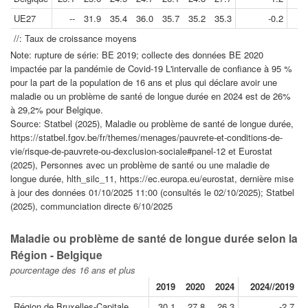
UE27
--
31.9
35.4
36.0
35.7
35.2
35.3
-0.2
//: Taux de croissance moyens
Note: rupture de série: BE 2019; collecte des données BE 2020
impactée par la pandémie de Covid-19 L'intervalle de confiance à 95 %
pour la part de la population de 16 ans et plus qui déclare avoir une
maladie ou un problème de santé de longue durée en 2024 est de 26%
à 29,2% pour Belgique.
Source: Statbel (2025), Maladie ou problème de santé de longue durée,
https://statbel.fgov.be/fr/themes/menages/pauvrete-et-conditions-de-
vie/risque-de-pauvrete-ou-dexclusion-sociale#panel-12 et Eurostat
(2025), Personnes avec un problème de santé ou une maladie de
longue durée, hlth_silc_11, https://ec.europa.eu/eurostat, dernière mise
à jour des données 01/10/2025 11:00 (consultés le 02/10/2025); Statbel
(2025), communciation directe 6/10/2025
Maladie ou problème de santé de longue durée selon la
Région - Belgique
pourcentage des 16 ans et plus
2019
2020
2024
2024//2019
Région de Bruxelles-Capitale
30.1
27.8
26.3
-2.7