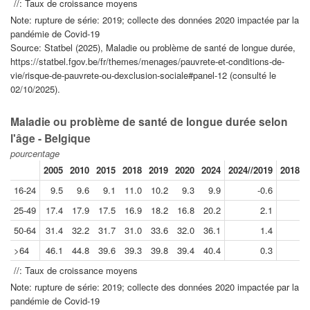
//: Taux de croissance moyens
Note: rupture de série: 2019; collecte des données 2020 impactée par la
pandémie de Covid-19
Source: Statbel (2025), Maladie ou problème de santé de longue durée,
https://statbel.fgov.be/fr/themes/menages/pauvrete-et-conditions-de-
vie/risque-de-pauvrete-ou-dexclusion-sociale#panel-12 (consulté le
02/10/2025).
Maladie ou problème de santé de longue durée selon
l'âge - Belgique
pourcentage
2005
2010
2015
2018
2019
2020
2024
2024//2019
2018//
16-24
9.5
9.6
9.1
11.0
10.2
9.3
9.9
-0.6
25-49
17.4
17.9
17.5
16.9
18.2
16.8
20.2
2.1
50-64
31.4
32.2
31.7
31.0
33.6
32.0
36.1
1.4
>64
46.1
44.8
39.6
39.3
39.8
39.4
40.4
0.3
//: Taux de croissance moyens
Note: rupture de série: 2019; collecte des données 2020 impactée par la
pandémie de Covid-19