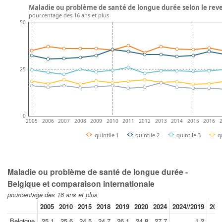
Maladie ou problème de santé de longue durée selon le rev
pourcentage des 16 ans et plus
50
25
0
2005
2006
2007
2008
2009
2010
2011
2012
2013
2014
2015
2016
quintile 1
quintile 2
quintile 3
q
Maladie ou problème de santé de longue durée -
Belgique et comparaison internationale
pourcentage des 16 ans et plus
2005
2010
2015
2018
2019
2020
2024
2024//2019
201
Belgique
25.1
25.6
24.5
24.7
26.1
24.8
27.7
1.2