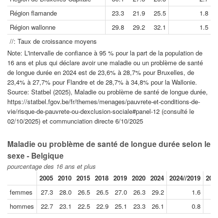
Région flamande
23.3
21.9
25.5
1.8
Région wallonne
29.8
29.2
32.1
1.5
//: Taux de croissance moyens
Note: L'intervalle de confiance à 95 % pour la part de la population de
16 ans et plus qui déclare avoir une maladie ou un problème de santé
de longue durée en 2024 est de 23,6% à 28,7% pour Bruxelles, de
23,4% à 27,7% pour Flandre et de 28,7% à 34,8% pour la Wallonie.
Source: Statbel (2025), Maladie ou problème de santé de longue durée,
https://statbel.fgov.be/fr/themes/menages/pauvrete-et-conditions-de-
vie/risque-de-pauvrete-ou-dexclusion-sociale#panel-12 (consulté le
02/10/2025) et communciation directe 6/10/2025
Maladie ou problème de santé de longue durée selon le
sexe - Belgique
pourcentage des 16 ans et plus
2005
2010
2015
2018
2019
2020
2024
2024//2019
201
femmes
27.3
28.0
26.5
26.5
27.0
26.3
29.2
1.6
hommes
22.7
23.1
22.5
22.9
25.1
23.3
26.1
0.8