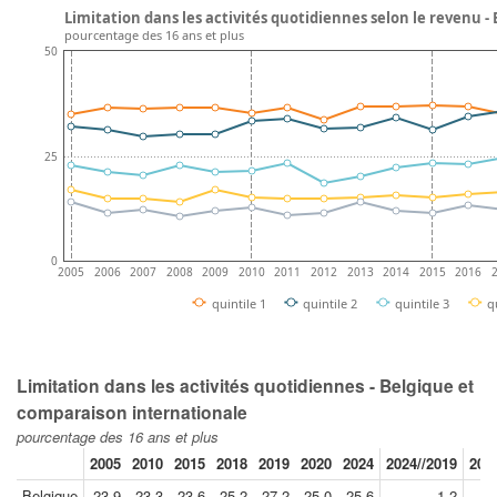
Limitation dans les activités quotidiennes selon le revenu -
pourcentage des 16 ans et plus
50
25
0
2005
2006
2007
2008
2009
2010
2011
2012
2013
2014
2015
2016
quintile 1
quintile 2
quintile 3
q
Limitation dans les activités quotidiennes - Belgique et
comparaison internationale
pourcentage des 16 ans et plus
2005
2010
2015
2018
2019
2020
2024
2024//2019
201
Belgique
23.9
23.3
23.6
25.2
27.2
25.0
25.6
-1.2