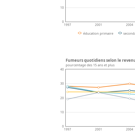
10
0
1997
2001
2004
éducation primaire
seconda
Fumeurs quotidiens selon le revenu
pourcentage des 15 ans et plus
40
30
20
10
0
1997
2001
2004