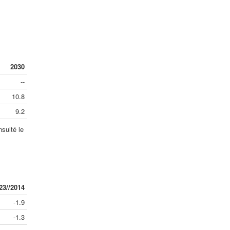
2030
--
10.8
9.2
sulté le
23//2014
-1.9
-1.3