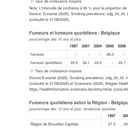
//: Taux de croissance moyens
Note: L'intervalle de confiance à 95 % pour la proportion 
Source: Eurostat (2025), Smoking prevalence, sdg_03_30, h
(consulté le 21/08/2025).
Fumeurs et fumeurs quotidiens - Belgique
pourcentage des 15 ans et plus
1997
2001
2004
2006
2008
fumeurs
--
--
--
26.0
--
fumeurs quotidiens
25.5
24.1
24.0
--
20.7
//: Taux de croissance moyens
Source:Eurostat (2025), Smoking prevalence, sdg_03_30, ht
(consulté le 21/08/2025) et Sciensano (2025), Belgian Healt
https://healthinformation.sciensano.be/shiny/hisia/ (consulté
Fumeurs quotidiens selon la Région - Belgiq
pourcentage des 15 ans et plus, tendances ajustées
1997
20
Région de Bruxelles-Capitale
27.3
25