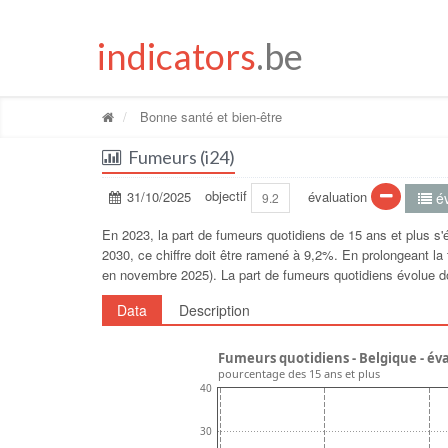
indicators
.be
Bonne santé et bien-être
Fumeurs (i24)
31/10/2025
objectif
évaluation
év
9.2
En 2023, la part de fumeurs quotidiens de 15 ans et plus s'é
2030, ce chiffre doit être ramené à 9,2%. En prolongeant la
en novembre 2025). La part de fumeurs quotidiens évolue d
Data
Description
Fumeurs quotidiens - Belgique - év
pourcentage des 15 ans et plus
40
30