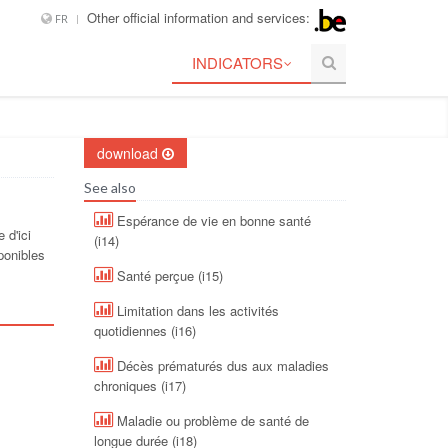
Other official information and services:
FR
INDICATORS
download
See also
Espérance de vie en bonne santé
 d'ici
(i14)
ponibles
Santé perçue (i15)
Limitation dans les activités
quotidiennes (i16)
Décès prématurés dus aux maladies
chroniques (i17)
Maladie ou problème de santé de
longue durée (i18)