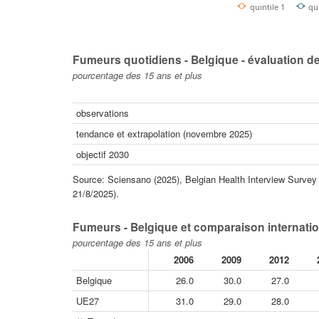
quintile 1
qu
Fumeurs quotidiens - Belgique - évaluation d
pourcentage des 15 ans et plus
observations
tendance et extrapolation (novembre 2025)
objectif 2030
Source: Sciensano (2025), Belgian Health Interview Survey - 
21/8/2025).
Fumeurs - Belgique et comparaison internati
pourcentage des 15 ans et plus
2006
2009
2012
Belgique
26.0
30.0
27.0
UE27
31.0
29.0
28.0