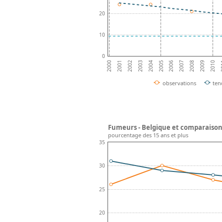
20
10
0
2002
2007
2004
2009
2001
2006
2
2003
2008
2000
2005
2010
observations
ten
Fumeurs - Belgique et comparaison
pourcentage des 15 ans et plus
35
30
25
20