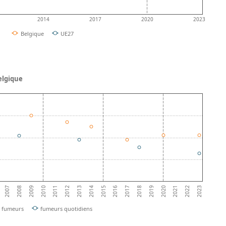
2014
2017
2020
2023
Belgique
UE27
elgique
2013
2016
2019
2009
2022
2012
2015
2018
2008
2021
2011
2014
2017
2007
2020
2010
2023
fumeurs
fumeurs quotidiens