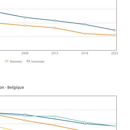
2008
2013
2018
2023
femmes
hommes
on - Belgique