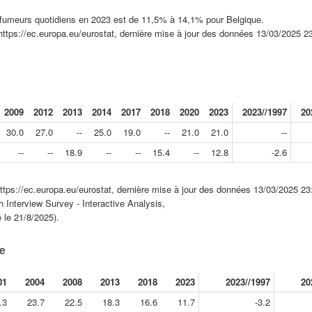
de fumeurs quotidiens en 2023 est de 11,5% à 14,1% pour Belgique.
ttps://ec.europa.eu/eurostat, dernière mise à jour des données 13/03/2025 2
2009
2012
2013
2014
2017
2018
2020
2023
2023//1997
20
30.0
27.0
--
25.0
19.0
--
21.0
21.0
--
--
--
18.9
--
--
15.4
--
12.8
-2.6
tps://ec.europa.eu/eurostat, dernière mise à jour des données 13/03/2025 23
h Interview Survey - Interactive Analysis,
 le 21/8/2025).
ue
01
2004
2008
2013
2018
2023
2023//1997
20
.3
23.7
22.5
18.3
16.6
11.7
-3.2