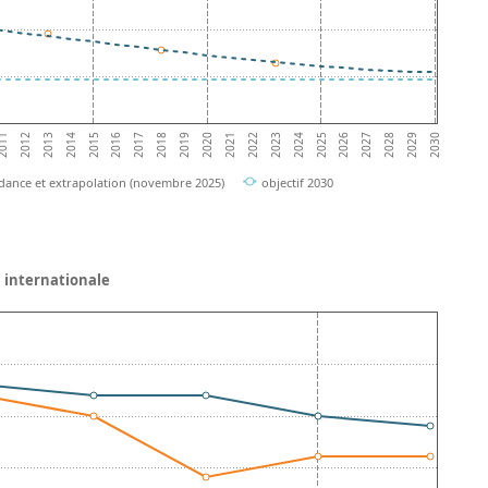
2012
2017
2022
2027
2014
2019
2024
2029
011
2016
2021
2026
2013
2018
2023
2028
2015
2020
2025
2030
dance et extrapolation (novembre 2025)
objectif 2030
 internationale