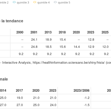
intile 2
quintile 3
quintile 4
quintile 5
e la tendance
2000
2001
2013
2018
2020
2023
2025
--
24.1
18.9
15.4
--
12.8
--
--
24.8
18.5
15.6
14.4
12.9
12.0
9.2
9.2
9.2
9.2
9.2
9.2
9.2
Interactive Analysis, https://healthinformation.sciensano.be/shiny/hisia/ (con
onale
2014
2017
2020
2023
2023//2006
20
25.0
19.0
21.0
21.0
-1.2
27.0
27.0
25.0
24.0
-1.5