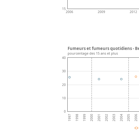
15
2006
2009
2012
Fumeurs et fumeurs quotidiens - B
pourcentage des 15 ans et plus
40
30
20
10
0
2000
2003
2006
1999
2002
2005
1998
2001
2004
1997