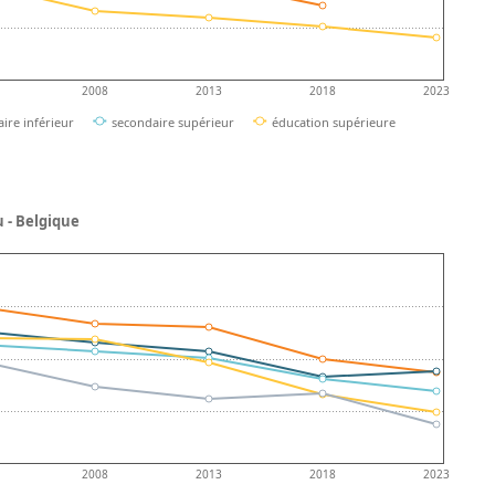
2008
2013
2018
2023
ire inférieur
secondaire supérieur
éducation supérieure
 - Belgique
2008
2013
2018
2023