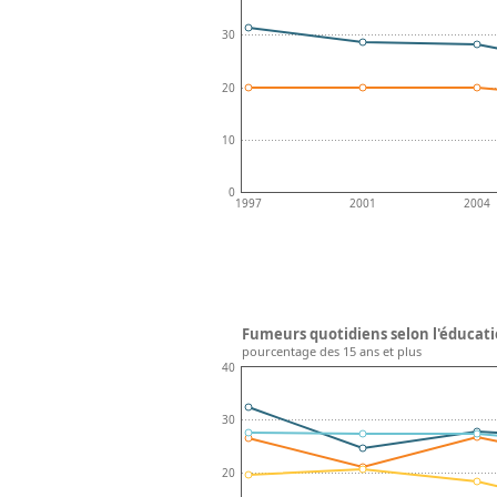
30
20
10
0
1997
2001
2004
Fumeurs quotidiens selon l'éducati
pourcentage des 15 ans et plus
40
30
20