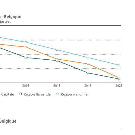
 - Belgique
justées
2008
2013
2018
2023
-Capitale
Région flamande
Région wallonne
 Belgique