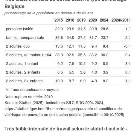
Belgique
pourcentage de la population en dessous de 65 ans
2015
2018
2019
2020
2024
2024//2019
personne isolée
32.9
29.9
31.5
30.8
28.6
-1.9
famille monoparentale
36.8
34.5
27.2
31.7
23.7
-2.7
2 adultes <65
13.6
12.1
11.5
9.4
8.4
-6.1
2 adultes, au moins 1 >64
38.9
32.9
35.5
38.2
36.2
0.4
2 adultes, 1 enfant
6.2
7.9
10.2
9.2
8.5
-3.6
2 adultes, 2 enfants
6.5
5.5
3.8
4.0
3.9
0.5
2 adultes, 3+ enfants
10.3
8.7
8.9
4.9
8.2
-1.6
//: Taux de croissance moyens
Note: rupture de série: 2019
Source: Statbel (2025), Indicateurs-SILC-SDG 2004-2024,
https://statbel.fgov.be/fr/themes/menages/pauvrete-et-conditions-de-
vie/risque-de-pauvrete-ou-dexclusion-sociale (consulté le 06/10/2025)
Très faible intensité de travail selon le statut d'activité -