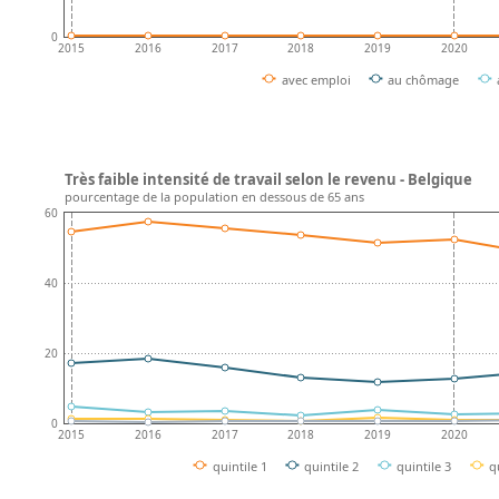
0
2015
2016
2017
2018
2019
2020
avec emploi
au chômage
Très faible intensité de travail selon le revenu - Belgique
pourcentage de la population en dessous de 65 ans
60
40
20
0
2015
2016
2017
2018
2019
2020
quintile 1
quintile 2
quintile 3
q