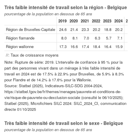
Très faible intensité de travail selon la région - Belgique
pourcentage de la population en dessous de 65 ans
2019
2020
2021
2022
2023
2024
202
Région de Bruxelles-Capitale
24.6
21.4
23.3
20.2
18.8
20.2
Région flamande
8.0
8.1
7.0
6.3
5.7
7.1
Région wallonne
17.3
16.6
17.4
18.4
16.4
15.9
//: Taux de croissance moyens
Note: Rupture de série: 2019. L'intervalle de confiance à 95 % pour la
part des personnes vivant dans un ménage à très faible intensité de
travail en 2024 est de 17.5% à 22.9% pour Bruxelles, de 5.9% à 8.3%
pour Flandre et de 14.2% à 17.6% pour la Wallonie.
Source: Statbel (2025), Indicateurs-SILC-SDG 2004-2024,
https://statbel.fgov.be/fr/themes/menages/pauvrete-et-conditions-de-
vie/risque-de-pauvrete-ou-dexclusion-sociale (consulté le 06/10/2025);
Statbel (2025), Microfichiers SILC 2024: SILC_2024_CI, communication
directe 01/10/2025
Très faible intensité de travail selon le sexe - Belgique
pourcentage de la population en dessous de 65 ans