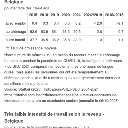
Belgique
pourcentage des 18-64 ans
2015
2018
2019
2020
2024
2024//2019
2018//2015
avec emploi
0.4
0.3
0.4
0.3
0.2
-12.9
-9.1
au chômage
62.6
63.9
66.1
63.2
59.6
-2.0
0.7
autre inactif
37.7
36.5
36.2
35.8
33.9
-1.3
-1.1
//: Taux de croissance moyens
Note: rupture de série: 2019; en raison du recours massif au chômage
temporaire pendant la pandémie de COVID-19, la catégorie « chômeurs
» de SILC 2021 comprend non seulement les chômeurs de longue
durée, mais aussi les personnes qui ont été temporairement au
chômage pendant plus de 6 mois et qui vivent généralement dans des
conditions moins précaires.
Source: Statbel (2025), Indicateurs-SILC-SDG 2004-2024,
https://statbel.fgov.be/fr/themes/menages/pauvrete-et-conditions-de-
vie/risque-de-pauvrete-ou-dexclusion-sociale (consulté le 06/10/2025)
Très faible intensité de travail selon le revenu -
Belgique
pourcentage de la population en dessous de 65 ans