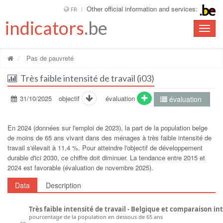
Other official information and services:
FR
indicators
.be
Toggle
naviga
Pas de pauvreté
Très faible intensité de travail (i03)
31/10/2025
objectif
évaluation
évaluation
En 2024 (données sur l'emploi de 2023), la part de la population belge
de moins de 65 ans vivant dans des ménages à très faible intensité de
travail s'élevait à 11,4 %. Pour atteindre l'objectif de développement
durable d'ici 2030, ce chiffre doit diminuer. La tendance entre 2015 et
2024 est favorable (évaluation de novembre 2025).
Data
Description
Très faible intensité de travail - Belgique et comparaison i
pourcentage de la population en dessous de 65 ans