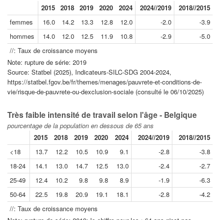
2015
2018
2019
2020
2024
2024//2019
2018//2015
femmes
16.0
14.2
13.3
12.8
12.0
-2.0
-3.9
hommes
14.0
12.0
12.5
11.9
10.8
-2.9
-5.0
//: Taux de croissance moyens
Note: rupture de série: 2019
Source: Statbel (2025), Indicateurs-SILC-SDG 2004-2024,
https://statbel.fgov.be/fr/themes/menages/pauvrete-et-conditions-de-
vie/risque-de-pauvrete-ou-dexclusion-sociale (consulté le 06/10/2025)
Très faible intensité de travail selon l'âge - Belgique
pourcentage de la population en dessous de 65 ans
2015
2018
2019
2020
2024
2024//2019
2018//2015
<18
13.7
12.2
10.5
10.9
9.1
-2.8
-3.8
18-24
14.1
13.0
14.7
12.5
13.0
-2.4
-2.7
25-49
12.4
10.2
9.8
9.8
8.9
-1.9
-6.3
50-64
22.5
19.8
20.9
19.1
18.1
-2.8
-4.2
//: Taux de croissance moyens