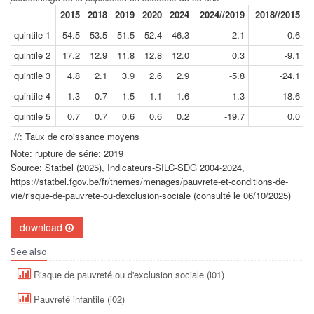
2015
2018
2019
2020
2024
2024//2019
2018//2015
quintile 1
54.5
53.5
51.5
52.4
46.3
-2.1
-0.6
quintile 2
17.2
12.9
11.8
12.8
12.0
0.3
-9.1
quintile 3
4.8
2.1
3.9
2.6
2.9
-5.8
-24.1
quintile 4
1.3
0.7
1.5
1.1
1.6
1.3
-18.6
quintile 5
0.7
0.7
0.6
0.6
0.2
-19.7
0.0
//: Taux de croissance moyens
Note: rupture de série: 2019
Source: Statbel (2025), Indicateurs-SILC-SDG 2004-2024,
https://statbel.fgov.be/fr/themes/menages/pauvrete-et-conditions-de-
vie/risque-de-pauvrete-ou-dexclusion-sociale (consulté le 06/10/2025)
download
See also
Risque de pauvreté ou d'exclusion sociale (i01)
Pauvreté infantile (i02)