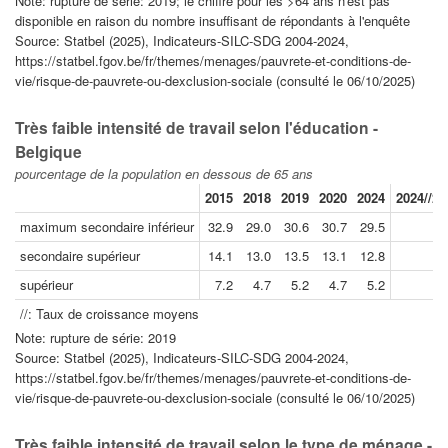
Note: rupture de série: 2019; le chiffre pour les >64 ans n'est pas
disponible en raison du nombre insuffisant de répondants à l'enquête
Source: Statbel (2025), Indicateurs-SILC-SDG 2004-2024,
https://statbel.fgov.be/fr/themes/menages/pauvrete-et-conditions-de-
vie/risque-de-pauvrete-ou-dexclusion-sociale (consulté le 06/10/2025)
Très faible intensité de travail selon l'éducation -
Belgique
pourcentage de la population en dessous de 65 ans
2015
2018
2019
2020
2024
2024//20
maximum secondaire inférieur
32.9
29.0
30.6
30.7
29.5
-
secondaire supérieur
14.1
13.0
13.5
13.1
12.8
-
supérieur
7.2
4.7
5.2
4.7
5.2
0
//: Taux de croissance moyens
Note: rupture de série: 2019
Source: Statbel (2025), Indicateurs-SILC-SDG 2004-2024,
https://statbel.fgov.be/fr/themes/menages/pauvrete-et-conditions-de-
vie/risque-de-pauvrete-ou-dexclusion-sociale (consulté le 06/10/2025)
Très faible intensité de travail selon le type de ménage -