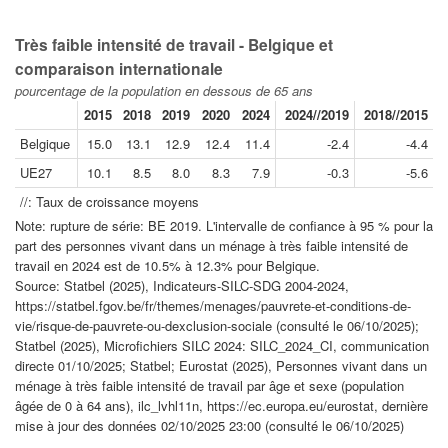
Très faible intensité de travail - Belgique et
comparaison internationale
pourcentage de la population en dessous de 65 ans
2015
2018
2019
2020
2024
2024//2019
2018//2015
Belgique
15.0
13.1
12.9
12.4
11.4
-2.4
-4.4
UE27
10.1
8.5
8.0
8.3
7.9
-0.3
-5.6
//: Taux de croissance moyens
Note: rupture de série: BE 2019. L'intervalle de confiance à 95 % pour la
part des personnes vivant dans un ménage à très faible intensité de
travail en 2024 est de 10.5% à 12.3% pour Belgique.
Source: Statbel (2025), Indicateurs-SILC-SDG 2004-2024,
https://statbel.fgov.be/fr/themes/menages/pauvrete-et-conditions-de-
vie/risque-de-pauvrete-ou-dexclusion-sociale (consulté le 06/10/2025);
Statbel (2025), Microfichiers SILC 2024: SILC_2024_CI, communication
directe 01/10/2025; Statbel; Eurostat (2025), Personnes vivant dans un
ménage à très faible intensité de travail par âge et sexe (population
âgée de 0 à 64 ans), ilc_lvhl11n, https://ec.europa.eu/eurostat, dernière
mise à jour des données 02/10/2025 23:00 (consulté le 06/10/2025)