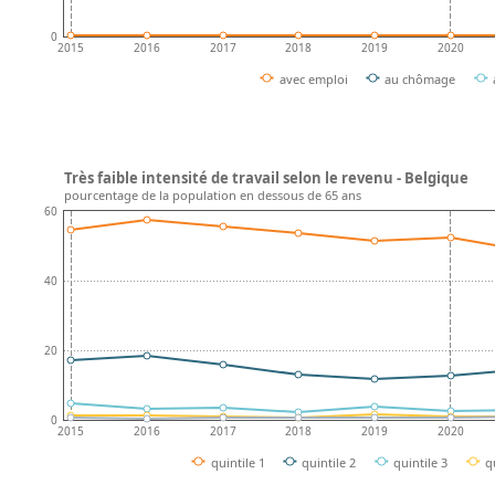
0
2015
2016
2017
2018
2019
2020
avec emploi
au chômage
Très faible intensité de travail selon le revenu - Belgique
pourcentage de la population en dessous de 65 ans
60
40
20
0
2015
2016
2017
2018
2019
2020
quintile 1
quintile 2
quintile 3
q