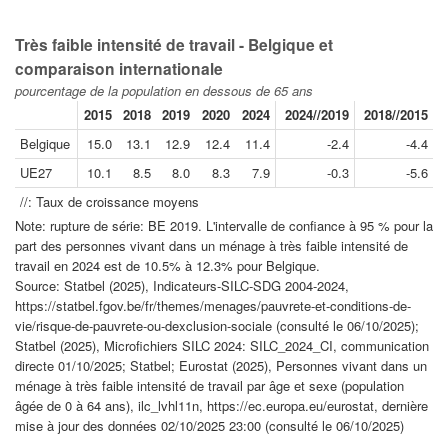
Très faible intensité de travail - Belgique et
comparaison internationale
pourcentage de la population en dessous de 65 ans
2015
2018
2019
2020
2024
2024//2019
2018//2015
Belgique
15.0
13.1
12.9
12.4
11.4
-2.4
-4.4
UE27
10.1
8.5
8.0
8.3
7.9
-0.3
-5.6
//: Taux de croissance moyens
Note: rupture de série: BE 2019. L'intervalle de confiance à 95 % pour la
part des personnes vivant dans un ménage à très faible intensité de
travail en 2024 est de 10.5% à 12.3% pour Belgique.
Source: Statbel (2025), Indicateurs-SILC-SDG 2004-2024,
https://statbel.fgov.be/fr/themes/menages/pauvrete-et-conditions-de-
vie/risque-de-pauvrete-ou-dexclusion-sociale (consulté le 06/10/2025);
Statbel (2025), Microfichiers SILC 2024: SILC_2024_CI, communication
directe 01/10/2025; Statbel; Eurostat (2025), Personnes vivant dans un
ménage à très faible intensité de travail par âge et sexe (population
âgée de 0 à 64 ans), ilc_lvhl11n, https://ec.europa.eu/eurostat, dernière
mise à jour des données 02/10/2025 23:00 (consulté le 06/10/2025)