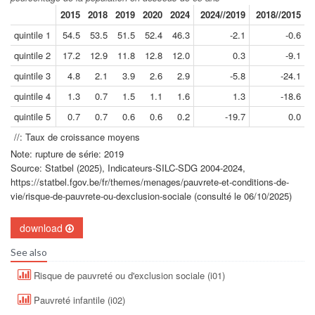
2015
2018
2019
2020
2024
2024//2019
2018//2015
quintile 1
54.5
53.5
51.5
52.4
46.3
-2.1
-0.6
quintile 2
17.2
12.9
11.8
12.8
12.0
0.3
-9.1
quintile 3
4.8
2.1
3.9
2.6
2.9
-5.8
-24.1
quintile 4
1.3
0.7
1.5
1.1
1.6
1.3
-18.6
quintile 5
0.7
0.7
0.6
0.6
0.2
-19.7
0.0
//: Taux de croissance moyens
Note: rupture de série: 2019
Source: Statbel (2025), Indicateurs-SILC-SDG 2004-2024,
https://statbel.fgov.be/fr/themes/menages/pauvrete-et-conditions-de-
vie/risque-de-pauvrete-ou-dexclusion-sociale (consulté le 06/10/2025)
download
See also
Risque de pauvreté ou d'exclusion sociale (i01)
Pauvreté infantile (i02)