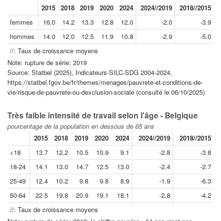
2015
2018
2019
2020
2024
2024//2019
2018//2015
femmes
16.0
14.2
13.3
12.8
12.0
-2.0
-3.9
hommes
14.0
12.0
12.5
11.9
10.8
-2.9
-5.0
//: Taux de croissance moyens
Note: rupture de série: 2019
Source: Statbel (2025), Indicateurs-SILC-SDG 2004-2024,
https://statbel.fgov.be/fr/themes/menages/pauvrete-et-conditions-de-
vie/risque-de-pauvrete-ou-dexclusion-sociale (consulté le 06/10/2025)
Très faible intensité de travail selon l'âge - Belgique
pourcentage de la population en dessous de 65 ans
2015
2018
2019
2020
2024
2024//2019
2018//2015
<18
13.7
12.2
10.5
10.9
9.1
-2.8
-3.8
18-24
14.1
13.0
14.7
12.5
13.0
-2.4
-2.7
25-49
12.4
10.2
9.8
9.8
8.9
-1.9
-6.3
50-64
22.5
19.8
20.9
19.1
18.1
-2.8
-4.2
//: Taux de croissance moyens