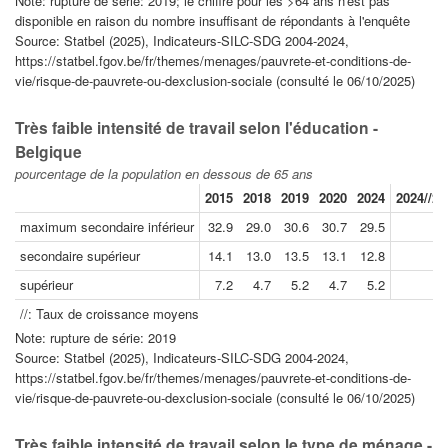
Note: rupture de série: 2019; le chiffre pour les >64 ans n'est pas
disponible en raison du nombre insuffisant de répondants à l'enquête
Source: Statbel (2025), Indicateurs-SILC-SDG 2004-2024,
https://statbel.fgov.be/fr/themes/menages/pauvrete-et-conditions-de-
vie/risque-de-pauvrete-ou-dexclusion-sociale (consulté le 06/10/2025)
Très faible intensité de travail selon l'éducation -
Belgique
pourcentage de la population en dessous de 65 ans
2015
2018
2019
2020
2024
2024//20
maximum secondaire inférieur
32.9
29.0
30.6
30.7
29.5
-
secondaire supérieur
14.1
13.0
13.5
13.1
12.8
-
supérieur
7.2
4.7
5.2
4.7
5.2
0
//: Taux de croissance moyens
Note: rupture de série: 2019
Source: Statbel (2025), Indicateurs-SILC-SDG 2004-2024,
https://statbel.fgov.be/fr/themes/menages/pauvrete-et-conditions-de-
vie/risque-de-pauvrete-ou-dexclusion-sociale (consulté le 06/10/2025)
Très faible intensité de travail selon le type de ménage -