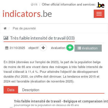
Other official information and services:
FR
indicators
.be
Toggle
naviga
Pas de pauvreté
Très faible intensité de travail (i03)
31/10/2025
objectif
évaluation
évaluation
En 2024 (données sur l'emploi de 2023), la part de la population belge
de moins de 65 ans vivant dans des ménages à très faible intensité de
travail s'élevait à 11,4 %. Pour atteindre l'objectif de développement
durable d'ici 2030, ce chiffre doit diminuer. La tendance entre 2015 et
2024 est favorable (évaluation de novembre 2025).
Data
Description
Très faible intensité de travail - Belgique et comparaison i
pourcentage de la population en dessous de 65 ans