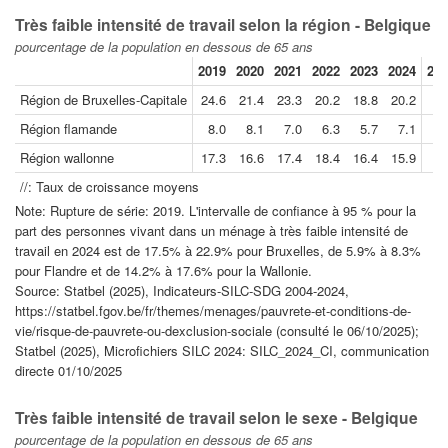
Très faible intensité de travail selon la région - Belgique
pourcentage de la population en dessous de 65 ans
2019
2020
2021
2022
2023
2024
202
Région de Bruxelles-Capitale
24.6
21.4
23.3
20.2
18.8
20.2
Région flamande
8.0
8.1
7.0
6.3
5.7
7.1
Région wallonne
17.3
16.6
17.4
18.4
16.4
15.9
//: Taux de croissance moyens
Note: Rupture de série: 2019. L'intervalle de confiance à 95 % pour la
part des personnes vivant dans un ménage à très faible intensité de
travail en 2024 est de 17.5% à 22.9% pour Bruxelles, de 5.9% à 8.3%
pour Flandre et de 14.2% à 17.6% pour la Wallonie.
Source: Statbel (2025), Indicateurs-SILC-SDG 2004-2024,
https://statbel.fgov.be/fr/themes/menages/pauvrete-et-conditions-de-
vie/risque-de-pauvrete-ou-dexclusion-sociale (consulté le 06/10/2025);
Statbel (2025), Microfichiers SILC 2024: SILC_2024_CI, communication
directe 01/10/2025
Très faible intensité de travail selon le sexe - Belgique
pourcentage de la population en dessous de 65 ans