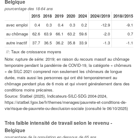
Belgique
pourcentage des 18-64 ans
2015
2018
2019
2020
2024
2024//2019
2018//2015
avec emploi
0.4
0.3
0.4
0.3
0.2
-12.9
-9.1
au chômage
62.6
63.9
66.1
63.2
59.6
-2.0
0.7
autre inactif
37.7
36.5
36.2
35.8
33.9
-1.3
-1.1
//: Taux de croissance moyens
Note: rupture de série: 2019; en raison du recours massif au chômage
temporaire pendant la pandémie de COVID-19, la catégorie « chômeurs
» de SILC 2021 comprend non seulement les chômeurs de longue
durée, mais aussi les personnes qui ont été temporairement au
chômage pendant plus de 6 mois et qui vivent généralement dans des
conditions moins précaires.
Source: Statbel (2025), Indicateurs-SILC-SDG 2004-2024,
https://statbel.fgov.be/fr/themes/menages/pauvrete-et-conditions-de-
vie/risque-de-pauvrete-ou-dexclusion-sociale (consulté le 06/10/2025)
Très faible intensité de travail selon le revenu -
Belgique
pourcentage de la population en dessous de 65 ans