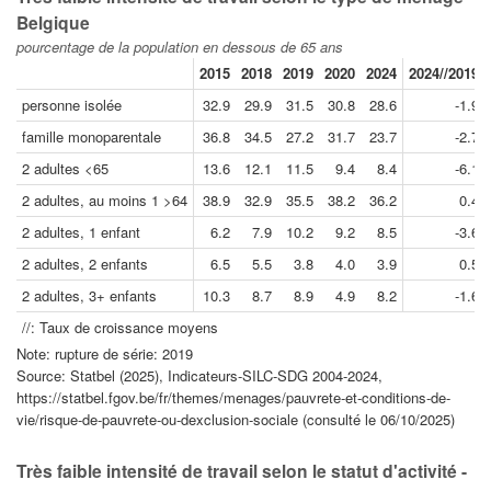
Belgique
pourcentage de la population en dessous de 65 ans
2015
2018
2019
2020
2024
2024//2019
personne isolée
32.9
29.9
31.5
30.8
28.6
-1.9
famille monoparentale
36.8
34.5
27.2
31.7
23.7
-2.7
2 adultes <65
13.6
12.1
11.5
9.4
8.4
-6.1
2 adultes, au moins 1 >64
38.9
32.9
35.5
38.2
36.2
0.4
2 adultes, 1 enfant
6.2
7.9
10.2
9.2
8.5
-3.6
2 adultes, 2 enfants
6.5
5.5
3.8
4.0
3.9
0.5
2 adultes, 3+ enfants
10.3
8.7
8.9
4.9
8.2
-1.6
//: Taux de croissance moyens
Note: rupture de série: 2019
Source: Statbel (2025), Indicateurs-SILC-SDG 2004-2024,
https://statbel.fgov.be/fr/themes/menages/pauvrete-et-conditions-de-
vie/risque-de-pauvrete-ou-dexclusion-sociale (consulté le 06/10/2025)
Très faible intensité de travail selon le statut d'activité -