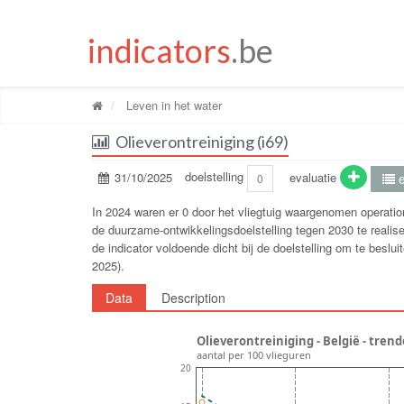
indicators
.be
Leven in het water
Olieverontreiniging (i69)
31/10/2025
doelstelling
evaluatie
e
0
In 2024 waren er 0 door het vliegtuig waargenomen operatio
de duurzame-ontwikkelingsdoelstelling tegen 2030 te realise
de indicator voldoende dicht bij de doelstelling om te beslu
2025).
Data
Description
Olieverontreiniging - België - tren
aantal per 100 vlieguren
20