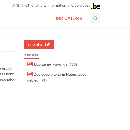
Other official information and services:
NL
INDICATORS
download
See also
Duurzame visvangst (i70)
teren. Om
2000 komt
Zee-oppervlakte in Natura 2000-
n november
gebied (i71)