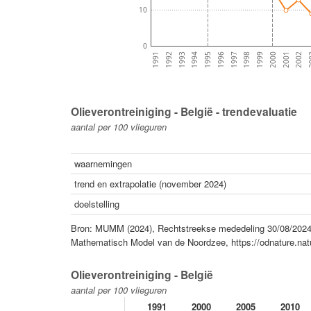
10
0
2002
2000
1998
1996
1994
1992
2
2001
1999
1997
1995
1993
1991
Olieverontreiniging - België - trendevaluatie
aantal per 100 vlieguren
waarnemingen
trend en extrapolatie (november 2024)
doelstelling
Bron: MUMM (2024), Rechtstreekse mededeling 30/08/2024
Mathematisch Model van de Noordzee, https://odnature.na
Olieverontreiniging - België
aantal per 100 vlieguren
1991
2000
2005
2010