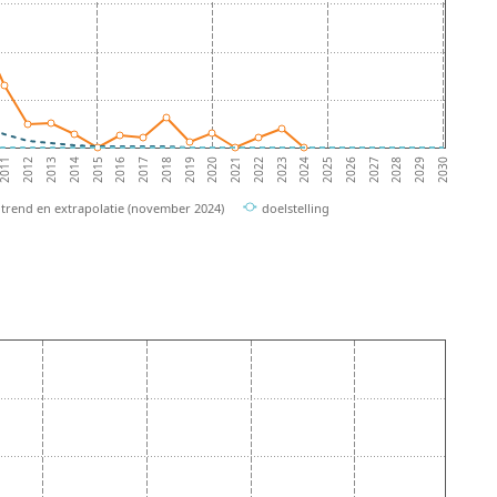
2016
2017
2018
2019
2020
2021
2022
2023
2024
2025
2011
2026
2012
2027
2013
2028
2014
2029
2015
2030
trend en extrapolatie (november 2024)
doelstelling