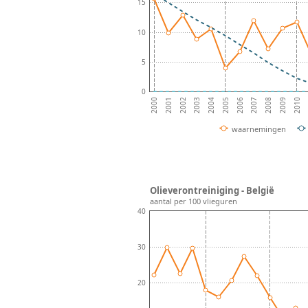
15
10
5
0
2001
2002
2003
2004
2005
2006
2007
2008
2009
2010
2000
waarnemingen
Olieverontreiniging - België
aantal per 100 vlieguren
40
30
20