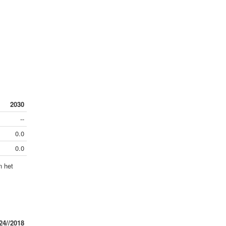
2030
--
0.0
0.0
n het
24//2018