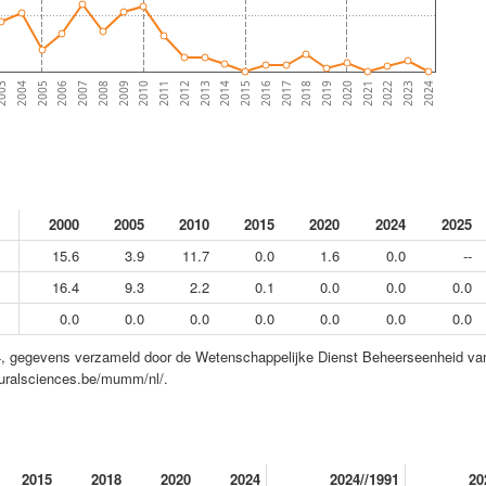
2022
2020
2018
2016
2014
2012
2010
2008
2006
2004
2023
2021
2019
2017
2015
2013
2011
2009
2007
2005
003
2024
2000
2005
2010
2015
2020
2024
2025
15.6
3.9
11.7
0.0
1.6
0.0
--
16.4
9.3
2.2
0.1
0.0
0.0
0.0
0.0
0.0
0.0
0.0
0.0
0.0
0.0
, gegevens verzameld door de Wetenschappelijke Dienst Beheerseenheid va
turalsciences.be/mumm/nl/.
2015
2018
2020
2024
2024//1991
20