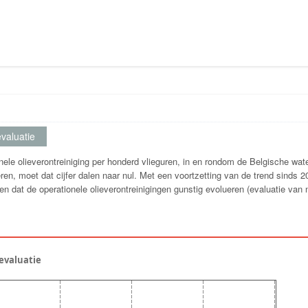
valuatie
nele olieverontreiniging per honderd vlieguren, in en rondom de Belgische wa
ren, moet dat cijfer dalen naar nul. Met een voortzetting van de trend sinds 
iten dat de operationele olieverontreinigingen gunstig evolueren (evaluatie va
devaluatie