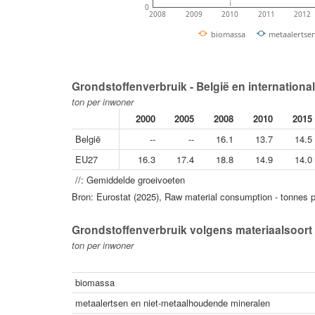
0
2008
2009
2010
2011
2012
biomassa
metaalertse
Grondstoffenverbruik - België en international
ton per inwoner
2000
2005
2008
2010
2015
België
--
--
16.1
13.7
14.5
EU27
16.3
17.4
18.8
14.9
14.0
//: Gemiddelde groeivoeten
Bron: Eurostat (2025), Raw material consumption - tonnes p
Grondstoffenverbruik volgens materiaalsoort 
ton per inwoner
biomassa
metaalertsen en niet-metaalhoudende mineralen