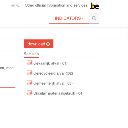
Other official information and services:
NL
INDICATORS
download
See also
Gevaarlijk afval (i61)
ren, moet
Gerecycleerd afval (i62)
Gemeentelijk afval (i63)
Circulair materiaalgebruik (i64)