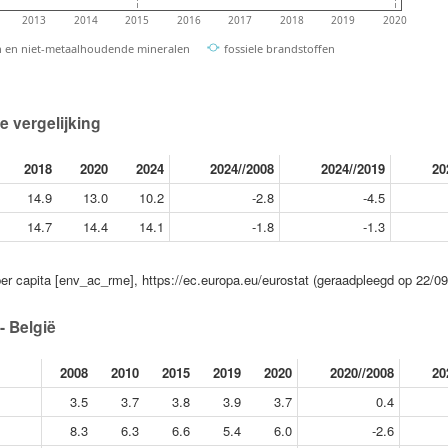
2013
2014
2015
2016
2017
2018
2019
2020
n en niet-metaalhoudende mineralen
fossiele brandstoffen
e vergelijking
2018
2020
2024
2024//2008
2024//2019
20
14.9
13.0
10.2
-2.8
-4.5
14.7
14.4
14.1
-1.8
-1.3
er capita [env_ac_rme], https://ec.europa.eu/eurostat (geraadpleegd op 22/09
- België
2008
2010
2015
2019
2020
2020//2008
20
3.5
3.7
3.8
3.9
3.7
0.4
8.3
6.3
6.6
5.4
6.0
-2.6