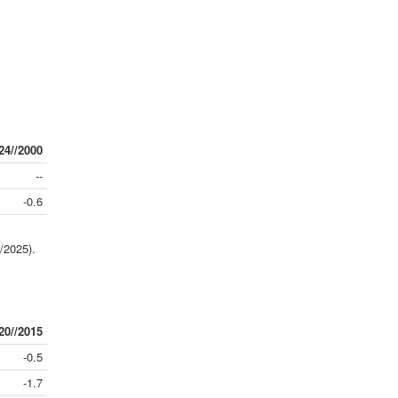
24//2000
--
-0.6
/2025).
20//2015
-0.5
-1.7