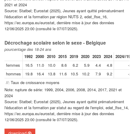
2021 et 2024
Source: Statbel; Eurostat (2025), Jeunes ayant quitté prématurément
l'éducation et la formation par région NUTS 2, edat_lfse_16,
https://ec.europa.eu/eurostat, dernière mise à jour des données
12/06/2025 23:00 (consulté le 07/07/2025).
Décrochage scolaire selon le sexe - Belgique
pourcentage des 18-24 ans
1992
2000
2010
2015
2019
2020
2023
2024
2024//199
femmes
16.5
11.0
10.0
8.6
6.2
5.9
4.4
4.8
-3.
hommes
19.8
16.4
13.8
11.6
10.5
10.2
7.9
9.2
-2.
//: Taux de croissance moyens
Note: rupture de série: 1999, 2004, 2006, 2008, 2014, 2017, 2021 et
2024
Source: Statbel; Eurostat (2025), Jeunes ayant quitté prématurément
l'éducation et la formation par statut au regard de l'emploi, edat_lfse_14,
https://ec.europa.eu/eurostat, dernière mise à jour des données
12/06/2025 23:00 (consulté le 07/07/2025).
download