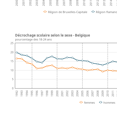
2002
2005
2008
2011
2014
2001
2004
2007
2010
2013
2000
2003
2006
2009
2012
2
Région de Bruxelles-Capitale
Région flaman
Décrochage scolaire selon le sexe - Belgique
pourcentage des 18-24 ans
25
20
15
10
5
0
1992
1993
1994
1995
1996
1997
1998
1999
2000
2001
2002
2003
2004
2005
2006
2007
2008
2009
2010
2011
2
femmes
hommes