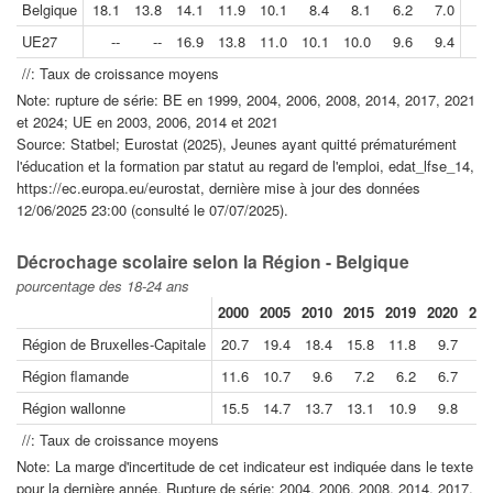
Belgique
18.1
13.8
14.1
11.9
10.1
8.4
8.1
6.2
7.0
UE27
--
--
16.9
13.8
11.0
10.1
10.0
9.6
9.4
//: Taux de croissance moyens
Note: rupture de série: BE en 1999, 2004, 2006, 2008, 2014, 2017, 2021
et 2024; UE en 2003, 2006, 2014 et 2021
Source: Statbel; Eurostat (2025), Jeunes ayant quitté prématurément
l'éducation et la formation par statut au regard de l'emploi, edat_lfse_14,
https://ec.europa.eu/eurostat, dernière mise à jour des données
12/06/2025 23:00 (consulté le 07/07/2025).
Décrochage scolaire selon la Région - Belgique
pourcentage des 18-24 ans
2000
2005
2010
2015
2019
2020
202
Région de Bruxelles-Capitale
20.7
19.4
18.4
15.8
11.8
9.7
8.
Région flamande
11.6
10.7
9.6
7.2
6.2
6.7
5.
Région wallonne
15.5
14.7
13.7
13.1
10.9
9.8
6.
//: Taux de croissance moyens
Note: La marge d'incertitude de cet indicateur est indiquée dans le texte
pour la dernière année. Rupture de série: 2004, 2006, 2008, 2014, 2017,