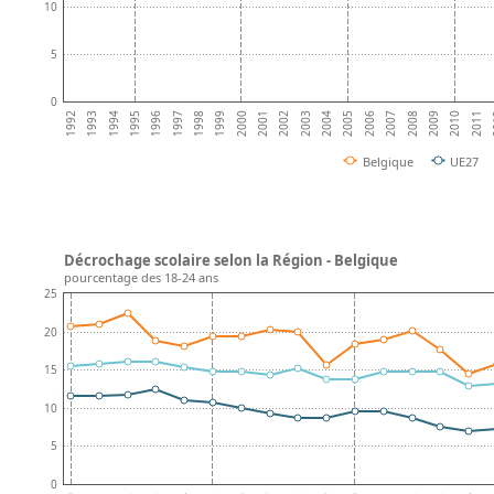
10
5
0
1992
1994
1996
1998
2000
2002
2004
2006
2008
2010
2
1993
1995
1997
1999
2001
2003
2005
2007
2009
2011
Belgique
UE27
Décrochage scolaire selon la Région - Belgique
pourcentage des 18-24 ans
25
20
15
10
5
0