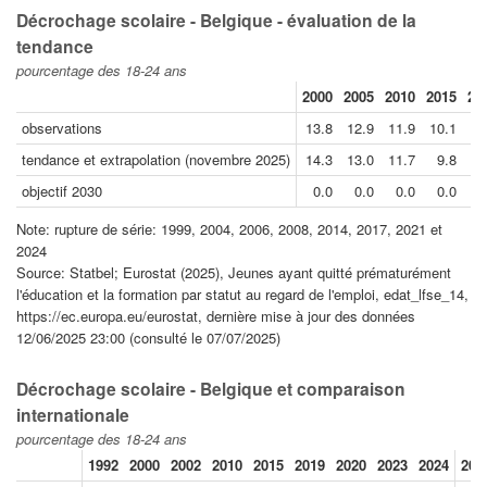
Décrochage scolaire - Belgique - évaluation de la
tendance
pourcentage des 18-24 ans
2000
2005
2010
2015
20
observations
13.8
12.9
11.9
10.1
8
tendance et extrapolation (novembre 2025)
14.3
13.0
11.7
9.8
7
objectif 2030
0.0
0.0
0.0
0.0
0
Note: rupture de série: 1999, 2004, 2006, 2008, 2014, 2017, 2021 et
2024
Source: Statbel; Eurostat (2025), Jeunes ayant quitté prématurément
l'éducation et la formation par statut au regard de l'emploi, edat_lfse_14,
https://ec.europa.eu/eurostat, dernière mise à jour des données
12/06/2025 23:00 (consulté le 07/07/2025)
Décrochage scolaire - Belgique et comparaison
internationale
pourcentage des 18-24 ans
1992
2000
2002
2010
2015
2019
2020
2023
2024
202