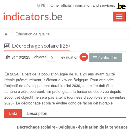
Other official information and services:
FR
indicators
.be
Toggle
naviga
Éducation de qualité
Décrochage scolaire (i25)
31/10/2025
objectif
évaluation
évaluation
0
En 2024, la part de la population âgée de 18 à 24 ans ayant quitté
l'école prématurément, s'élevait à 7% en Belgique. Pour atteindre
l'objectif de développement durable d'ici 2030, ce chiffre doit être
ramené à zéro pourcent. En prolongeant la tendance observée depuis
2000, cet objectif ne sera pas atteint (données disponibles en novembre
2025). Le décrochage scolaire évolue donc de façon défavorable.
Data
Description
Décrochage scolaire - Belgique - évaluation de la tendance