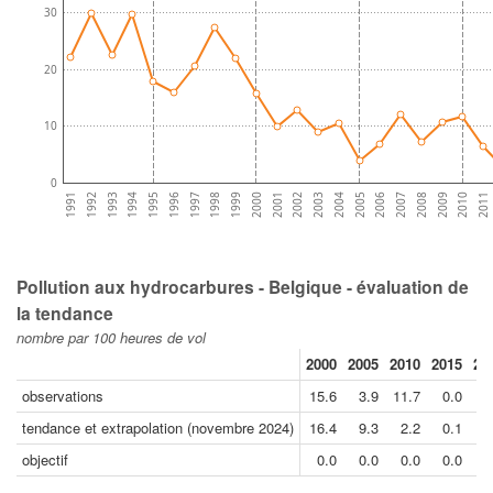
30
20
10
0
2010
2008
2006
2004
2002
2000
1998
1996
1994
1992
2011
2009
2007
2005
2003
2001
1999
1997
1995
1993
1991
Pollution aux hydrocarbures - Belgique - évaluation de
la tendance
nombre par 100 heures de vol
2000
2005
2010
2015
20
observations
15.6
3.9
11.7
0.0
1
tendance et extrapolation (novembre 2024)
16.4
9.3
2.2
0.1
0
objectif
0.0
0.0
0.0
0.0
0