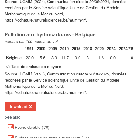
Source: UGMM (2024), Communication directe 30/08/2024, données
récoltées par le Service scientifique Unité de Gestion du Modèle
Mathématique de la Mer du Nord,
https://odnature.naturalsciences.be/mumm/fr/.
Pollution aux hydrocarbures - Belgique
nombre par 100 heures de vol
1991
2000
2005
2010
2015
2018
2020
2024
2024//199
Belgique
22.0
15.6
3.9
11.7
0.0
3.1
1.6
0.0
-100.
//: Taux de croissance moyens
Source: UGMM (2025), Communication directe 20/08/2025, données
récoltées par le Service scientifique Unité de Gestion du Modèle
Mathématique de la Mer du Nord,
https://odnature.naturalsciences.be/mumm/fr/.
download
See also
Pêche durable (i70)
Surface marine en zone Natura 2000 (i71)