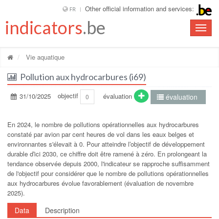
Other official information and services:
FR
indicators
.be
Toggle
naviga
Vie aquatique
Pollution aux hydrocarbures (i69)
31/10/2025
objectif
évaluation
évaluation
0
En 2024, le nombre de pollutions opérationnelles aux hydrocarbures
constaté par avion par cent heures de vol dans les eaux belges et
environnantes s'élevait à 0. Pour atteindre lʹobjectif de développement
durable dʹici 2030, ce chiffre doit être ramené à zéro. En prolongeant la
tendance observée depuis 2000, l'indicateur se rapproche suffisamment
de l'objectif pour considérer que le nombre de pollutions opérationnelles
aux hydrocarbures évolue favorablement (évaluation de novembre
2025).
Data
Description