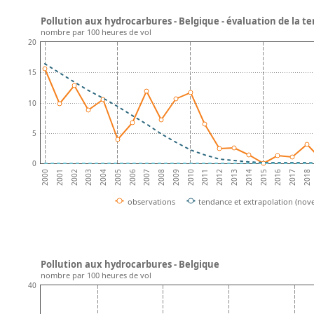
Pollution aux hydrocarbures - Belgique - évaluation de la t
nombre par 100 heures de vol
20
15
10
5
0
2001
2016
2002
2017
2003
2018
2004
2005
2006
2007
2008
2009
2010
2011
2012
2013
2014
2000
2015
observations
tendance et extrapolation (no
Pollution aux hydrocarbures - Belgique
nombre par 100 heures de vol
40