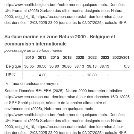
http://www.health.belgium.be/fr/notre-mer-en-quelques-mots. Données
UE: Eurostat (2025) Surface des sites marins désignés sous Natura
2000, sdg_14_10, https://ec.europa.eu/eurostat, dernière mise à jour
des données 12/03/2025 23:00 (consultés le 02/07/2025); calculs BFP.
Surface marine en zone Natura 2000 - Belgique et
comparaison internationale
pourcentage de la surface marine
2010
2012
2015
2018
2020
2022
2023
2023//2010
Belgique
36.65
36.56
36.80
36.80
38.13
38.13
38.13
0.30
UE27
--
4.20
--
--
--
12.30
--
--
//: Taux de croissance moyens
Source: Données BE: EEA (2025), Natura 2000 barometer statistics,
http://www.eea.europa.eu/, dernière mise à jour des données 16/01/2025
et SPF Santé publique, sécurité de la chaine alimentaire et
environnement (2025), Notre mer en quelques mots,
http://www.health.belgium.be/fr/notre-mer-en-quelques-mots. Données
UE: Eurostat (2025) Surface des sites marins désignés sous Natura
2000, sdg_14_10, https://ec.europa.eu/eurostat, dernière mise à jour
des données 12/03/2025 23:00 (consultés le 02/07/2025); calculs BFP.