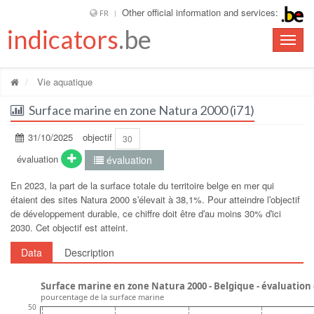
Other official information and services:
FR
indicators
.be
Toggle
naviga
Vie aquatique
Surface marine en zone Natura 2000 (i71)
31/10/2025
objectif
30
évaluation
évaluation
En 2023, la part de la surface totale du territoire belge en mer qui
étaient des sites Natura 2000 sʹélevait à 38,1%. Pour atteindre lʹobjectif
de développement durable, ce chiffre doit être dʹau moins 30% dʹici
2030. Cet objectif est atteint.
Data
Description
Surface marine en zone Natura 2000 - Belgique - évaluation
pourcentage de la surface marine
50