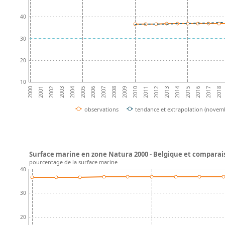
40
30
20
10
2002
2007
2012
2017
2004
2009
2014
2001
2006
2011
2016
2003
2008
2013
2018
2000
2005
2010
2015
observations
tendance et extrapolation (novem
Surface marine en zone Natura 2000 - Belgique et comparai
pourcentage de la surface marine
40
30
20