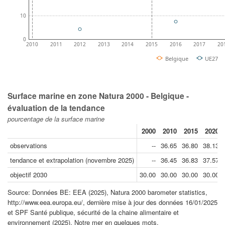
10
0
2010
2011
2012
2013
2014
2015
2016
2017
20
Belgique
UE27
Surface marine en zone Natura 2000 - Belgique -
évaluation de la tendance
pourcentage de la surface marine
2000
2010
2015
2020
observations
--
36.65
36.80
38.13
tendance et extrapolation (novembre 2025)
--
36.45
36.83
37.57
objectif 2030
30.00
30.00
30.00
30.00
Source: Données BE: EEA (2025), Natura 2000 barometer statistics,
http://www.eea.europa.eu/, dernière mise à jour des données 16/01/2025
et SPF Santé publique, sécurité de la chaine alimentaire et
environnement (2025), Notre mer en quelques mots,