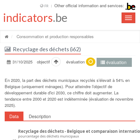
Other official information and services:
FR
indicators
.be
Toggle
naviga
Consommation et production responsables
Recyclage des déchets (i62)
31/10/2025
objectif
évaluation
évaluation
En 2020, la part des déchets municipaux recyclés sʹélevait à 54% en
Belgique (uniquement ménages). Pour atteindre lʹobjectif de
développement durable dʹici 2030, ce chiffre doit augmenter. La
tendance entre 2000 et 2020 est indéterminée (évaluation de novembre
2025).
Data
Description
Recyclage des déchets - Belgique et comparaison internati
pourcentage des déchets municipaux