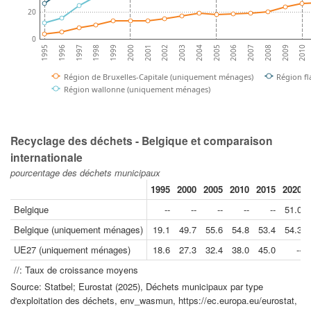
20
0
2006
2003
2000
1997
2008
2005
2002
1999
2010
1996
2007
2004
2001
1998
2009
1995
Région de Bruxelles-Capitale (uniquement ménages)
Région f
Région wallonne (uniquement ménages)
Recyclage des déchets - Belgique et comparaison
internationale
pourcentage des déchets municipaux
1995
2000
2005
2010
2015
2020
Belgique
--
--
--
--
--
51.0
Belgique (uniquement ménages)
19.1
49.7
55.6
54.8
53.4
54.3
UE27 (uniquement ménages)
18.6
27.3
32.4
38.0
45.0
--
//: Taux de croissance moyens
Source: Statbel; Eurostat (2025), Déchets municipaux par type
d'exploitation des déchets, env_wasmun, https://ec.europa.eu/eurostat,