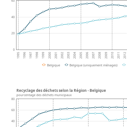
60
40
20
0
2008
2001
2000
2007
1999
2006
1998
2005
2012
1997
2004
2011
1996
2003
2010
1995
2002
2009
Belgique
Belgique (uniquement ménages)
Recyclage des déchets selon la Région - Belgique
pourcentage des déchets municipaux
80
60
40