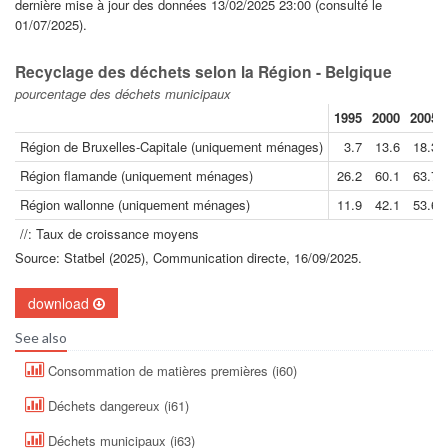
dernière mise à jour des données 13/02/2025 23:00 (consulté le
01/07/2025).
Recyclage des déchets selon la Région - Belgique
pourcentage des déchets municipaux
1995
2000
2005
Région de Bruxelles-Capitale (uniquement ménages)
3.7
13.6
18.3
Région flamande (uniquement ménages)
26.2
60.1
63.7
Région wallonne (uniquement ménages)
11.9
42.1
53.6
//: Taux de croissance moyens
Source: Statbel (2025), Communication directe, 16/09/2025.
download
See also
Consommation de matières premières (i60)
Déchets dangereux (i61)
Déchets municipaux (i63)