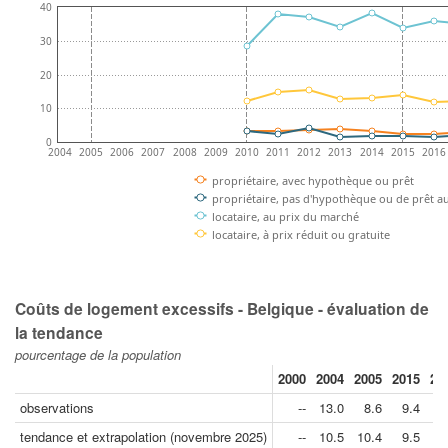
40
30
20
10
0
2004
2005
2006
2007
2008
2009
2010
2011
2012
2013
2014
2015
2016
propriétaire, avec hypothèque ou prêt
propriétaire, pas d'hypothèque ou de prêt a
locataire, au prix du marché
locataire, à prix réduit ou gratuite
Coûts de logement excessifs - Belgique - évaluation de
la tendance
pourcentage de la population
2000
2004
2005
2015
20
observations
--
13.0
8.6
9.4
8
tendance et extrapolation (novembre 2025)
--
10.5
10.4
9.5
8