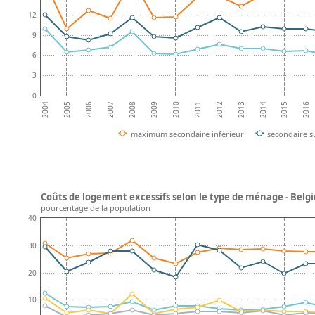
12
9
6
3
0
2008
2013
2007
2012
2006
2011
2016
2005
2010
2015
2004
2009
2014
maximum secondaire inférieur
secondaire s
Coûts de logement excessifs selon le type de ménage - Belg
pourcentage de la population
40
30
20
10