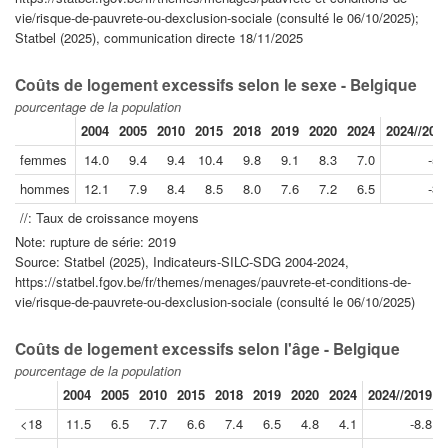
vie/risque-de-pauvrete-ou-dexclusion-sociale (consulté le 06/10/2025);
Statbel (2025), communication directe 18/11/2025
Coûts de logement excessifs selon le sexe - Belgique
pourcentage de la population
2004
2005
2010
2015
2018
2019
2020
2024
2024//201
femmes
14.0
9.4
9.4
10.4
9.8
9.1
8.3
7.0
-5.
hommes
12.1
7.9
8.4
8.5
8.0
7.6
7.2
6.5
-3.
//: Taux de croissance moyens
Note: rupture de série: 2019
Source: Statbel (2025), Indicateurs-SILC-SDG 2004-2024,
https://statbel.fgov.be/fr/themes/menages/pauvrete-et-conditions-de-
vie/risque-de-pauvrete-ou-dexclusion-sociale (consulté le 06/10/2025)
Coûts de logement excessifs selon l'âge - Belgique
pourcentage de la population
2004
2005
2010
2015
2018
2019
2020
2024
2024//2019
<18
11.5
6.5
7.7
6.6
7.4
6.5
4.8
4.1
-8.8