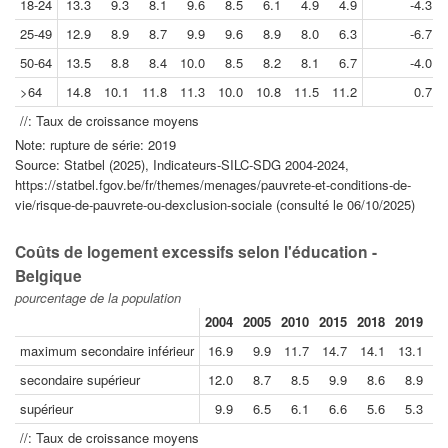
18-24
13.3
9.3
8.1
9.6
8.5
6.1
4.9
4.9
-4.3
25-49
12.9
8.9
8.7
9.9
9.6
8.9
8.0
6.3
-6.7
50-64
13.5
8.8
8.4
10.0
8.5
8.2
8.1
6.7
-4.0
>64
14.8
10.1
11.8
11.3
10.0
10.8
11.5
11.2
0.7
//: Taux de croissance moyens
Note: rupture de série: 2019
Source: Statbel (2025), Indicateurs-SILC-SDG 2004-2024,
https://statbel.fgov.be/fr/themes/menages/pauvrete-et-conditions-de-
vie/risque-de-pauvrete-ou-dexclusion-sociale (consulté le 06/10/2025)
Coûts de logement excessifs selon l'éducation -
Belgique
pourcentage de la population
2004
2005
2010
2015
2018
2019
20
maximum secondaire inférieur
16.9
9.9
11.7
14.7
14.1
13.1
1
secondaire supérieur
12.0
8.7
8.5
9.9
8.6
8.9
supérieur
9.9
6.5
6.1
6.6
5.6
5.3
//: Taux de croissance moyens