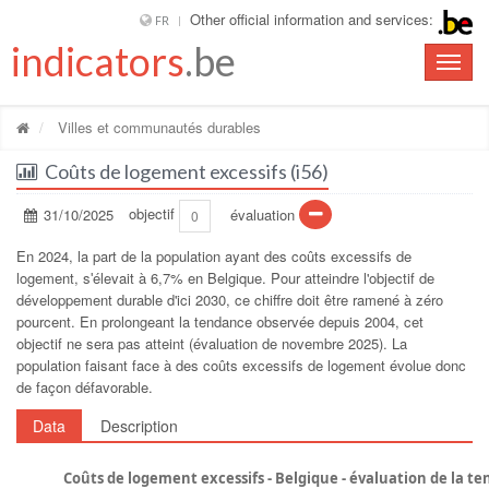
Other official information and services:
FR
indicators
.be
Toggle
naviga
Villes et communautés durables
Coûts de logement excessifs (i56)
31/10/2025
objectif
évaluation
0
En 2024, la part de la population ayant des coûts excessifs de
logement, sʹélevait à 6,7% en Belgique. Pour atteindre l'objectif de
développement durable d'ici 2030, ce chiffre doit être ramené à zéro
pourcent. En prolongeant la tendance observée depuis 2004, cet
objectif ne sera pas atteint (évaluation de novembre 2025). La
population faisant face à des coûts excessifs de logement évolue donc
de façon défavorable.
Data
Description
Coûts de logement excessifs - Belgique - évaluation de la t