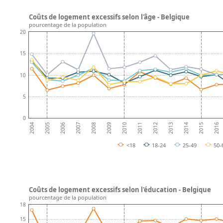
Coûts de logement excessifs selon l'âge - Belgique
pourcentage de la population
20
15
10
5
0
2008
2013
2007
2012
2006
2011
2016
2005
2010
2015
2004
2009
2014
<18
18-24
25-49
50-
Coûts de logement excessifs selon l'éducation - Belgique
pourcentage de la population
18
15