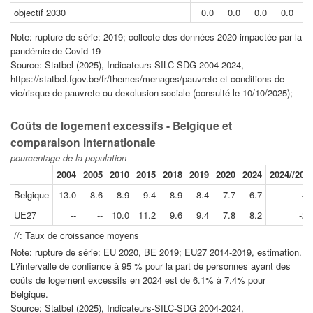
objectif 2030
0.0
0.0
0.0
0.0
0
Note: rupture de série: 2019; collecte des données 2020 impactée par la
pandémie de Covid-19
Source: Statbel (2025), Indicateurs-SILC-SDG 2004-2024,
https://statbel.fgov.be/fr/themes/menages/pauvrete-et-conditions-de-
vie/risque-de-pauvrete-ou-dexclusion-sociale (consulté le 10/10/2025);
Coûts de logement excessifs - Belgique et
comparaison internationale
pourcentage de la population
2004
2005
2010
2015
2018
2019
2020
2024
2024//201
Belgique
13.0
8.6
8.9
9.4
8.9
8.4
7.7
6.7
-4.
UE27
--
--
10.0
11.2
9.6
9.4
7.8
8.2
-2.
//: Taux de croissance moyens
Note: rupture de série: EU 2020, BE 2019; EU27 2014-2019, estimation.
L?intervalle de confiance à 95 % pour la part de personnes ayant des
coûts de logement excessifs en 2024 est de 6.1% à 7.4% pour
Belgique.
Source: Statbel (2025), Indicateurs-SILC-SDG 2004-2024,