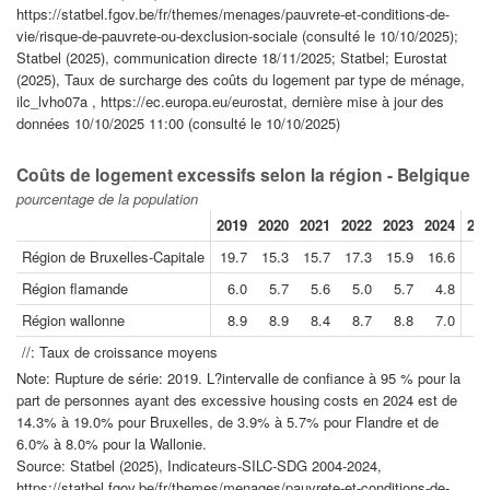
https://statbel.fgov.be/fr/themes/menages/pauvrete-et-conditions-de-
vie/risque-de-pauvrete-ou-dexclusion-sociale (consulté le 10/10/2025);
Statbel (2025), communication directe 18/11/2025; Statbel; Eurostat
(2025), Taux de surcharge des coûts du logement par type de ménage,
ilc_lvho07a , https://ec.europa.eu/eurostat, dernière mise à jour des
données 10/10/2025 11:00 (consulté le 10/10/2025)
Coûts de logement excessifs selon la région - Belgique
pourcentage de la population
2019
2020
2021
2022
2023
2024
202
Région de Bruxelles-Capitale
19.7
15.3
15.7
17.3
15.9
16.6
Région flamande
6.0
5.7
5.6
5.0
5.7
4.8
Région wallonne
8.9
8.9
8.4
8.7
8.8
7.0
//: Taux de croissance moyens
Note: Rupture de série: 2019. L?intervalle de confiance à 95 % pour la
part de personnes ayant des excessive housing costs en 2024 est de
14.3% à 19.0% pour Bruxelles, de 3.9% à 5.7% pour Flandre et de
6.0% à 8.0% pour la Wallonie.
Source: Statbel (2025), Indicateurs-SILC-SDG 2004-2024,
https://statbel.fgov.be/fr/themes/menages/pauvrete-et-conditions-de-