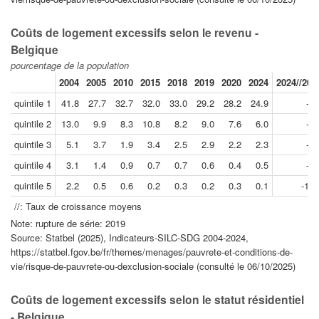
Coûts de logement excessifs selon le revenu -
Belgique
pourcentage de la population
2004
2005
2010
2015
2018
2019
2020
2024
2024//201
quintile 1
41.8
27.7
32.7
32.0
33.0
29.2
28.2
24.9
-3.
quintile 2
13.0
9.9
8.3
10.8
8.2
9.0
7.6
6.0
-7.
quintile 3
5.1
3.7
1.9
3.4
2.5
2.9
2.2
2.3
-4.
quintile 4
3.1
1.4
0.9
0.7
0.7
0.6
0.4
0.5
-3.
quintile 5
2.2
0.5
0.6
0.2
0.3
0.2
0.3
0.1
-12.
//: Taux de croissance moyens
Note: rupture de série: 2019
Source: Statbel (2025), Indicateurs-SILC-SDG 2004-2024,
https://statbel.fgov.be/fr/themes/menages/pauvrete-et-conditions-de-
vie/risque-de-pauvrete-ou-dexclusion-sociale (consulté le 06/10/2025)
Coûts de logement excessifs selon le statut résidentiel
- Belgique