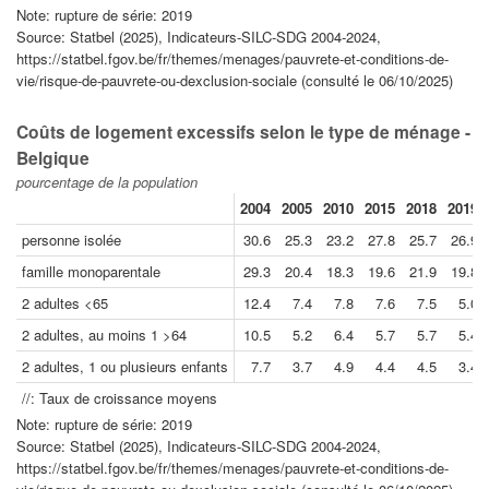
Note: rupture de série: 2019
Source: Statbel (2025), Indicateurs-SILC-SDG 2004-2024,
https://statbel.fgov.be/fr/themes/menages/pauvrete-et-conditions-de-
vie/risque-de-pauvrete-ou-dexclusion-sociale (consulté le 06/10/2025)
Coûts de logement excessifs selon le type de ménage -
Belgique
pourcentage de la population
2004
2005
2010
2015
2018
2019
personne isolée
30.6
25.3
23.2
27.8
25.7
26.9
famille monoparentale
29.3
20.4
18.3
19.6
21.9
19.8
2 adultes <65
12.4
7.4
7.8
7.6
7.5
5.0
2 adultes, au moins 1 >64
10.5
5.2
6.4
5.7
5.7
5.4
2 adultes, 1 ou plusieurs enfants
7.7
3.7
4.9
4.4
4.5
3.4
//: Taux de croissance moyens
Note: rupture de série: 2019
Source: Statbel (2025), Indicateurs-SILC-SDG 2004-2024,
https://statbel.fgov.be/fr/themes/menages/pauvrete-et-conditions-de-