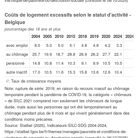
vie/risque-de-pauvrete-ou-dexclusion-sociale (consulté le 06/10/2025)
Coûts de logement excessifs selon le statut d'activité -
Belgique
pourcentage des 18 ans et plus
2004
2005
2010
2015
2018
2019
2020
2024
2024//
avec emploi
8.0
5.0
5.0
5.1
4.8
4.8
4.2
3.3
au chômage
25.7
19.9
18.7
28.8
26.9
26.2
27.7
22.1
pensionné
14.8
10.8
11.4
10.3
9.1
9.9
10.5
10.5
autre inactif
17.0
10.5
11.6
15.3
15.8
13.6
12.6
10.4
//: Taux de croissance moyens
Note: rupture de série: 2019; en raison du recours massif au chômage
temporaire pendant la pandémie de COVID-19, la catégorie « chômeurs
» de SILC 2021 comprend non seulement les chômeurs de longue
durée, mais aussi les personnes qui ont été temporairement au
chômage pendant plus de 6 mois et qui vivent généralement dans des
conditions moins précaires.
Source: Statbel (2025), Indicateurs-SILC-SDG 2004-2024,
https://statbel.fgov.be/fr/themes/menages/pauvrete-et-conditions-de-
vie/risque-de-pauvrete-ou-dexclusion-sociale (consulté le 06/10/2025)