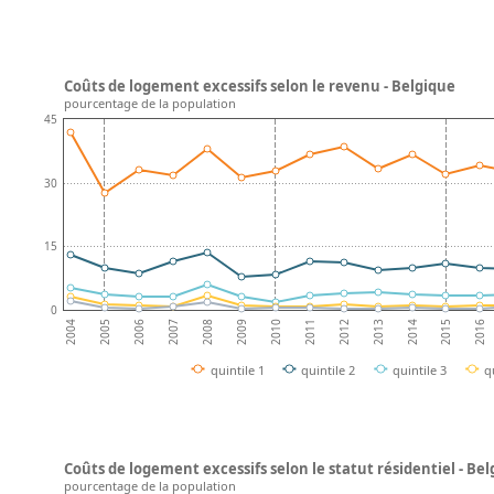
Coûts de logement excessifs selon le revenu - Belgique
pourcentage de la population
45
30
15
0
2008
2013
2007
2012
2006
2011
2016
2005
2010
2015
2004
2009
2014
quintile 1
quintile 2
quintile 3
q
Coûts de logement excessifs selon le statut résidentiel - Be
pourcentage de la population