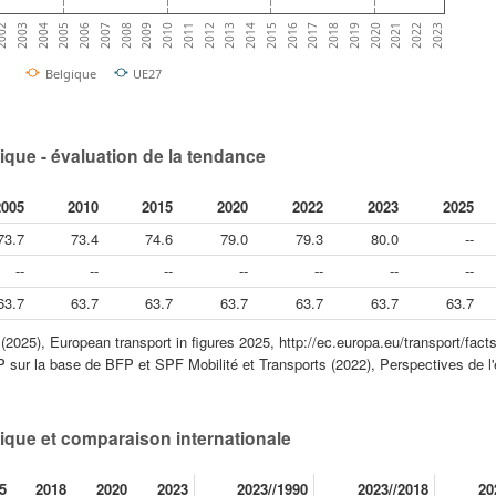
2021
2019
2017
2015
2013
2011
2009
2007
2005
2003
2022
2020
2018
2016
2014
2012
2010
2008
2006
2004
002
2023
Belgique
UE27
ique - évaluation de la tendance
2005
2010
2015
2020
2022
2023
2025
73.7
73.4
74.6
79.0
79.3
80.0
--
--
--
--
--
--
--
--
63.7
63.7
63.7
63.7
63.7
63.7
63.7
25), European transport in figures 2025, http://ec.europa.eu/transport/facts
P sur la base de BFP et SPF Mobilité et Transports (2022), Perspectives de l'
gique et comparaison internationale
5
2018
2020
2023
2023//1990
2023//2018
20