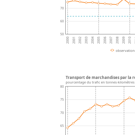
70
60
50
2002
2004
2006
2008
2010
2001
2003
2005
2007
2009
2
2000
observation
Transport de marchandises par la r
pourcentage du trafic en tonnes-kilomètres
80
75
70
65