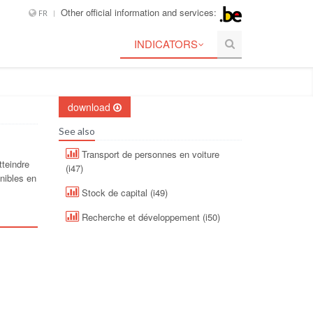
Other official information and services:
FR
INDICATORS
download
See also
Transport de personnes en voiture
tteindre
(i47)
onibles en
Stock de capital (i49)
Recherche et développement (i50)