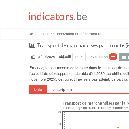
indicators
.be
Industrie, innovation et infrastructure
Transport de marchandises par la route (i
31/10/2025
objectif
évaluation
é
63.7
En 2023, la part modale de la route dans le transport de m
lʹobjectif de développement durable dʹici 2030, ce chiffre d
novembre 2025), cet objectif ne sera pas atteint. La part d
Data
Description
Transport de marchandises par la r
pourcentage du trafic en tonnes-kilomètres
90
80