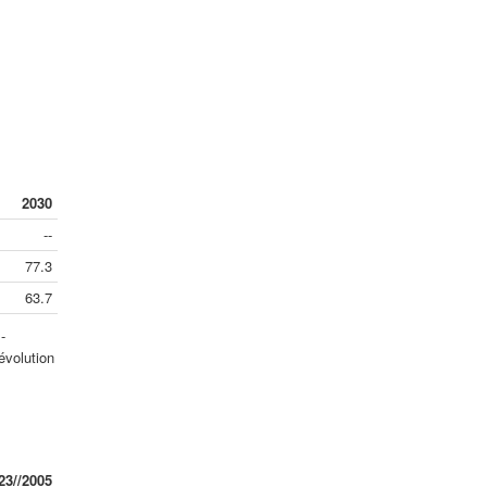
2030
--
77.3
63.7
-
évolution
23//2005