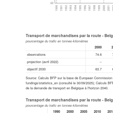
60
2001
1999
1997
1995
1993
1991
2
2000
1998
1996
1994
1992
1990
Transport de marchandises par la route - Belg
pourcentage du trafic en tonnes-kilomètres
2000
observations
74.6
projection (avril 2022)
--
objectif 2030
63.7
Source: Calculs BFP sur la base de European Commission (20
fundings/statistics_en (consulté le 30/09/2025); Calculs BF
de la demande de transport en Belgique à l'horizon 2040.
Transport de marchandises par la route - Bel
pourcentage du trafic en tonnes-kilomètres
1990
2000
2005
2010
201